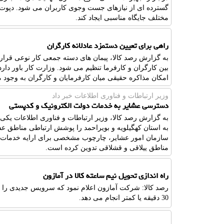
گسترده ای از نیازهای جست وجوی کاربران می شود. دپوت تا
مختلف جایگاه مناسبی ایجاد کند.
راهی برای تعیین دستمزد عادلانه کارگران
به گزارش رصد کالا، پیمان های دسته جمعی کار نوعی قرارد
بین کارگران و کارفرما تنظیم می شود. وزارت کار باور دار
امکان مذاکره حقیقی میان کارفرمایان و کارگران به وجود 
وزیر ارتباطات و فناوری اطلاعات خبر داد
دسترسی عشایر به خدمات دولت الکترونیک و کدپستی
به گزارش رصد کالا، وزیر ارتباطات و فناوری اطلاعات ی
به استان کهگیلویه و بویراحمد را پوشش ارتباطی مناطق عش
سازمان امور عشایر، چارچوب مشخصی برای ارایه خدمات ا
مناطق ییلاقی و قشلاقی تدوین کرده است.
راه اندازی تحویل نیم ساعته کالا در آمازون
رصد کالا: شرکت آمازون اعلام نمود که سرویس جدیدی را راه 
30 دقیقه یا کمتر انجام می دهد.