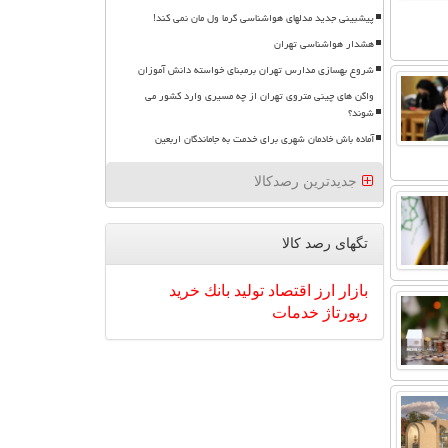
پیشبینی جدید مدلهای هواشناسی گرما ول مان نمی کند!
هشدار هواشناسی تهران
شروع بهسازی مدارس تهران برمبنای خواسته دانش آموزان
واگن های چینی متروی تهران از چه مسیری وارد کشور می
شوند؟
آماده باش خادمان شهری برای خدمت به جاماندگان اربعین
جدیدترین رصدکالا
تگهای رصد كالا
بازار
ارز
اقتصاد
تولید
بانك
خرید
رپورتاژ
خدمات