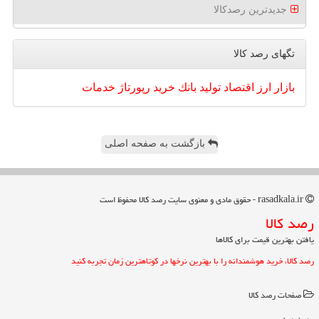
جدیدترین رصدکالا
تگهای رصد كالا
بازار
ارز
اقتصاد
تولید
بانك
خرید
رپورتاژ
خدمات
بازگشت به صفحه اصلی
rasadkala.ir - حقوق مادی و معنوی سایت رصد كالا محفوظ است
رصد كالا
یافتن بهترین قیمت برای کالاها
رصد کالا، خرید هوشمندانه را با بهترین نرخها در کوتاهترین زمان تجربه کنید
صفحات رصد كالا