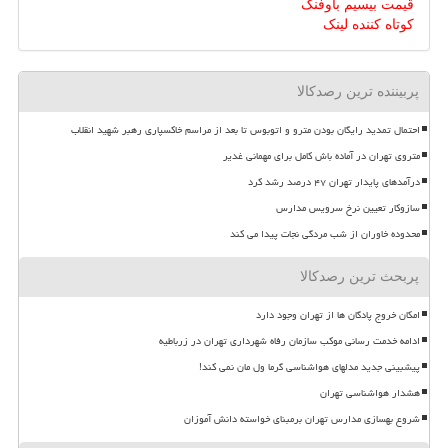
قیمت بیسیم باوفنگ
کوتاه کننده لینک
پربیننده ترین رصدکالا
احتمال تمدید رایگان بودن مترو و اتوبوس تا بعد از مراسم خاکسپاری رهبر شهید انقلاب
متروی تهران در آماده باش کامل برای مهمانی غدیر
درآمدهای پایدار تهران ۴۷ درصد رشد کرد
سازوکار تعیین نرخ سرویس مدارس
محدوده خاوران از شب مردگی نجات پیدا می کند
پربحث ترین رصدکالا
امکان خروج پادگان ها از تهران وجود دارد
ادامه خدمت رسانی موکب سازمان رفاه شهرداری تهران در زرباطیه
پیشبینی جدید مدلهای هواشناسی گرما ول مان نمی کند!
هشدار هواشناسی تهران
شروع بهسازی مدارس تهران برمبنای خواسته دانش آموزان