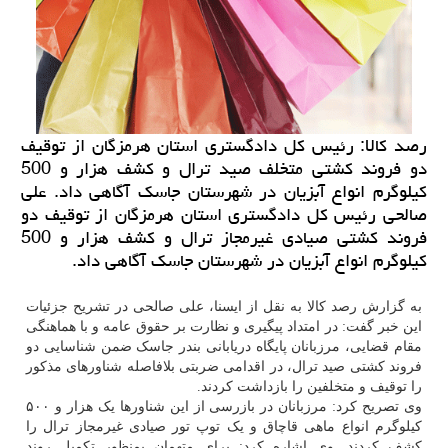
رصد كالا: رئیس كل دادگستری استان هرمزگان از توقیف
دو فروند كشتی متخلف صید ترال و كشف هزار و 500
كیلوگرم انواع آبزیان در شهرستان جاسك آگاهی داد. علی
صالحی رئیس كل دادگستری استان هرمزگان از توقیف دو
فروند كشتی صیادی غیرمجاز ترال و كشف هزار و 500
كیلوگرم انواع آبزیان در شهرستان جاسك آگاهی داد.
به گزارش رصد کالا به نقل از ایسنا، علی صالحی در تشریح جزئیات
این خبر گفت: در امتداد پیگیری و نظارت بر حقوق عامه و با هماهنگی
مقام قضایی، مرزبانان پایگاه دریابانی بندر جاسک ضمن شناسایی دو
فروند کشتی صید ترال، در اقدامی ضربتی بلافاصله شناورهای مذکور
را توقیف و متخلفین را بازداشت کردند.
وی تصریح کرد: مرزبانان در بازرسی از این شناورها یک هزار و ۵۰۰
کیلوگرم انواع ماهی قاچاق و یک توپ تور صیادی غیرمجاز ترال را
کشف کردند. وی اشاره کرد: برای متهمان بمنظور تکمیل روند