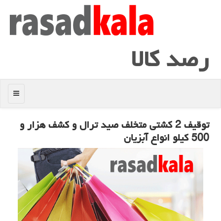
رصد كالا
منو
توقیف 2 كشتی متخلف صید ترال و كشف هزار و
500 كیلو انواع آبزیان