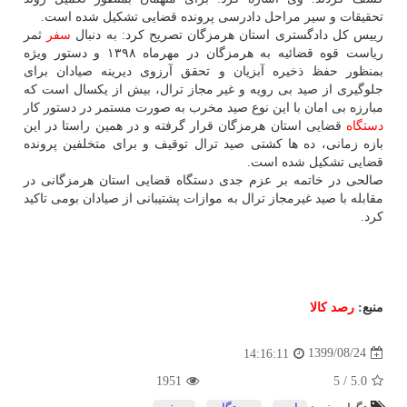
تحقیقات و سیر مراحل دادرسی پرونده قضایی تشکیل شده است.
رییس کل دادگستری استان هرمزگان تصریح کرد: به دنبال
سفر
ثمر
ریاست قوه قضائیه به هرمزگان در مهرماه ۱۳۹۸ و دستور ویژه
بمنظور حفظ ذخیره آبزیان و تحقق آرزوی دیرینه صیادان برای
جلوگیری از صید بی رویه و غیر مجاز ترال، بیش از یکسال است که
مبارزه بی امان با این نوع صید مخرب به صورت مستمر در دستور کار
دستگاه
قضایی استان هرمزگان قرار گرفته و در همین راستا در این
بازه زمانی، ده ها کشتی صید ترال توقیف و برای متخلفین پرونده
قضایی تشکیل شده است.
صالحی در خاتمه بر عزم جدی دستگاه قضایی استان هرمزگانی در
مقابله با صید غیرمجاز ترال به موازات پشتیبانی از صیادان بومی تاکید
کرد.
منبع:
رصد كالا
1399/08/24
14:16:11
1951
5
/
5.0