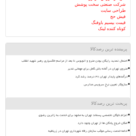
شرکت صنعتی سخت پوشش
طراحی سایت
فیش حج
قیمت بیسیم باوفنگ
کوتاه کننده لینک
پربیننده ترین رصدکالا
احتمال تمدید رایگان بودن مترو و اتوبوس تا بعد از مراسم خاکسپاری رهبر شهید انقلاب
متروی تهران در آماده باش کامل برای مهمانی غدیر
درآمدهای پایدار تهران ۴۷ درصد رشد کرد
سازوکار تعیین نرخ سرویس مدارس
پربحث ترین رصدکالا
اعزام ناوگان تخصصی پسماند تهران به مشهد برای خدمت به زائرین رضوی
امکان خروج پادگان ها از تهران وجود دارد
ادامه خدمت رسانی موکب سازمان رفاه شهرداری تهران در زرباطیه