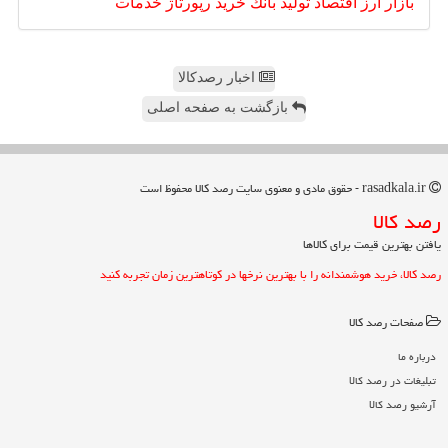
بازار
ارز
اقتصاد
تولید
بانك
خرید
رپورتاژ
خدمات
اخبار رصدکالا
بازگشت به صفحه اصلی
rasadkala.ir - حقوق مادی و معنوی سایت رصد كالا محفوظ است
رصد كالا
یافتن بهترین قیمت برای کالاها
رصد کالا، خرید هوشمندانه را با بهترین نرخها در کوتاهترین زمان تجربه کنید
صفحات رصد كالا
درباره ما
تبلیغات در رصد كالا
آرشیو رصد كالا