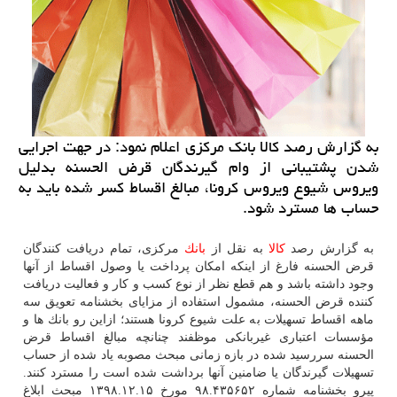
به گزارش رصد كالا بانك مركزی اعلام نمود: در جهت اجرایی
شدن پشتیبانی از وام گیرندگان قرض الحسنه بدلیل
ویروس شیوع ویروس كرونا، مبالغ اقساط كسر شده باید به
حساب ها مسترد شود.
به گزارش رصد
كالا
به نقل از
بانك
مركزی، تمام دریافت كنندگان
قرض الحسنه فارغ از اینكه امكان پرداخت یا وصول اقساط از آنها
وجود داشته باشد و هم قطع نظر از نوع كسب و كار و فعالیت دریافت
كننده قرض الحسنه، مشمول استفاده از مزایای بخشنامه تعویق سه
ماهه اقساط تسهیلات به علت شیوع كرونا هستند؛ ازاین رو بانك ها و
مؤسسات اعتباری غیربانكی موظفند چنانچه مبالغ اقساط قرض
الحسنه سررسید شده در بازه زمانی مبحث مصوبه یاد شده از حساب
تسهیلات گیرندگان یا ضامنین آنها برداشت شده است را مسترد كنند.
پیرو بخشنامه شماره ۹۸.۴۳۵۶۵۲ مورخ ۱۵‏‏‏.۱۲‏‏‏.۱۳۹۸ مبحث ابلاغ