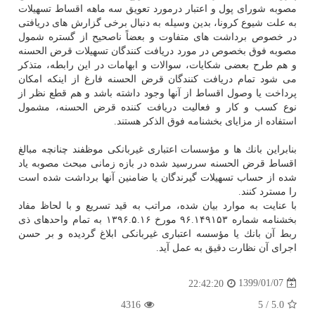
مصوبه شورای پول و اعتبار درمورد تعویق سه ماهه اقساط تسهیلات
به علت شیوع كرونا، بدین وسیله به دنبال برخی گزارش های دریافتی
در خصوص برداشت های متفاوت و بعضاً ناصحیح از گستره شمول
مصوبه فوق بخصوص در مورد دریافت كنندگان تسهیلات قرض الحسنه
و هم طرح بعضی شكایات، سوالات و ابهامات در این رابطه، متذكر
می شود تمام دریافت كنندگان قرض الحسنه فارغ از اینكه امكان
پرداخت یا وصول اقساط از آنها وجود داشته باشد و هم قطع نظر از
نوع كسب و كار و فعالیت دریافت كننده قرض الحسنه، مشمول
استفاده از مزایای بخشنامه فوق الذكر هستند.
بنابراین بانك ها و مؤسسات اعتباری غیربانكی موظفند چنانچه مبالغ
اقساط قرض الحسنه سررسید شده در بازه زمانی مبحث مصوبه یاد
شده از حساب تسهیلات گیرندگان یا ضامنین آنها برداشت شده است
را مسترد كنند.
با عنایت به موارد بیان شده، مراتب به قید تسریع و با لحاظ مفاد
بخشنامه شماره ۱۴۹۱۵۳‏‏‏‏‏.۹۶ مورخ ۱۶‏‏‏‏‏.۵‏‏‏‏‏.۱۳۹۶ به تمام واحدهای ذی
ربط آن بانك یا مؤسسه اعتباری غیربانكی ابلاغ گردیده و بر حسن
اجرای آن نظارت دقیق به عمل آید.
1399/01/07
22:42:20
4316
5
/
5.0