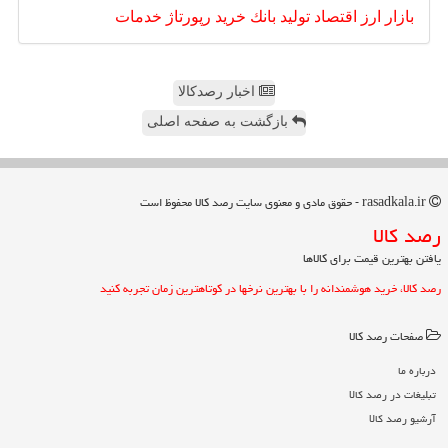
بازار
ارز
اقتصاد
تولید
بانك
خرید
رپورتاژ
خدمات
اخبار رصدکالا
بازگشت به صفحه اصلی
rasadkala.ir - حقوق مادی و معنوی سایت رصد كالا محفوظ است
رصد كالا
یافتن بهترین قیمت برای کالاها
رصد کالا، خرید هوشمندانه را با بهترین نرخها در کوتاهترین زمان تجربه کنید
صفحات رصد كالا
درباره ما
تبلیغات در رصد كالا
آرشیو رصد كالا