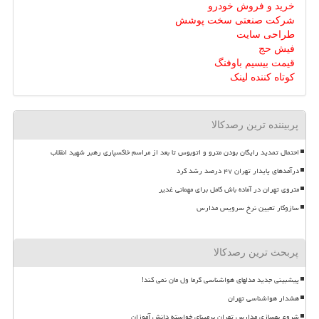
خرید و فروش خودرو
شرکت صنعتی سخت پوشش
طراحی سایت
فیش حج
قیمت بیسیم باوفنگ
کوتاه کننده لینک
پربیننده ترین رصدکالا
احتمال تمدید رایگان بودن مترو و اتوبوس تا بعد از مراسم خاکسپاری رهبر شهید انقلاب
درآمدهای پایدار تهران ۴۷ درصد رشد کرد
متروی تهران در آماده باش کامل برای مهمانی غدیر
سازوکار تعیین نرخ سرویس مدارس
پربحث ترین رصدکالا
پیشبینی جدید مدلهای هواشناسی گرما ول مان نمی کند!
هشدار هواشناسی تهران
شروع بهسازی مدارس تهران برمبنای خواسته دانش آموزان