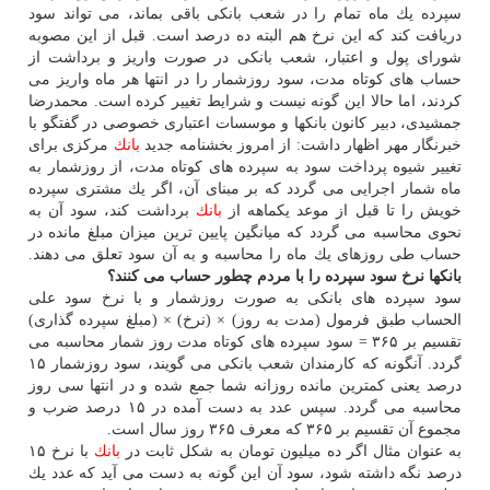
سپرده یك ماه تمام را در شعب بانكی باقی بماند، می تواند سود
دریافت كند كه این نرخ هم البته ده درصد است. قبل از این مصوبه
شورای پول و اعتبار، شعب بانكی در صورت واریز و برداشت از
حساب های كوتاه مدت، سود روزشمار را در انتها هر ماه واریز می
كردند، اما حالا این گونه نیست و شرایط تغییر كرده است. محمدرضا
جمشیدی، دبیر كانون بانكها و موسسات اعتباری خصوصی در گفتگو با
خبرنگار مهر اظهار داشت: از امروز بخشنامه جدید
بانك
مركزی برای
تغییر شیوه پرداخت سود به سپرده های كوتاه مدت، از روزشمار به
ماه شمار اجرایی می گردد كه بر مبنای آن، اگر یك مشتری سپرده
خویش را تا قبل از موعد یكماهه از
بانك
برداشت كند، سود آن به
نحوی محاسبه می گردد كه میانگین پایین ترین میزان مبلغ مانده در
حساب طی روزهای یك ماه را محاسبه و به آن سود تعلق می دهند.
بانكها نرخ سود سپرده را با مردم چطور حساب می كنند؟
سود سپرده های بانكی به صورت روزشمار و با نرخ سود علی
الحساب طبق فرمول (مدت به روز) × (نرخ) × (مبلغ سپرده گذاری)
تقسیم بر ۳۶۵ = سود سپرده های كوتاه مدت روز شمار محاسبه می
گردد. آنگونه كه كارمندان شعب بانكی می گویند، سود روزشمار ۱۵
درصد یعنی كمترین مانده روزانه شما جمع شده و در انتها سی روز
محاسبه می گردد. سپس عدد به دست آمده در ۱۵ درصد ضرب و
مجموع آن تقسیم بر ۳۶۵ كه معرف ۳۶۵ روز سال است.
به عنوان مثال اگر ده میلیون تومان به شكل ثابت در
بانك
با نرخ ۱۵
درصد نگه داشته شود، سود آن این گونه به دست می آید كه عدد یك