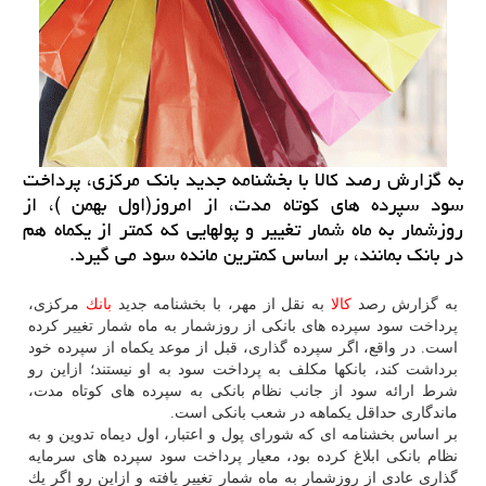
به گزارش رصد كالا با بخشنامه جدید بانك مركزی، پرداخت
سود سپرده های كوتاه مدت، از امروز(اول بهمن )، از
روزشمار به ماه شمار تغییر و پولهایی كه كمتر از یكماه هم
در بانك بمانند، بر اساس كمترین مانده سود می گیرد.
به گزارش رصد
كالا
به نقل از مهر، با بخشنامه جدید
بانك
مركزی،
پرداخت سود سپرده های بانكی از روزشمار به ماه شمار تغییر كرده
است. در واقع، اگر سپرده گذاری، قبل از موعد یكماه از سپرده خود
برداشت كند، بانكها مكلف به پرداخت سود به او نیستند؛ ازاین رو
شرط ارائه سود از جانب نظام بانكی به سپرده های كوتاه مدت،
ماندگاری حداقل یكماهه در شعب بانكی است.
بر اساس بخشنامه ای كه شورای پول و اعتبار، اول دیماه تدوین و به
نظام بانكی ابلاغ كرده بود، معیار پرداخت سود سپرده های سرمایه
گذاری عادی از روزشمار به ماه شمار تغییر یافته و ازاین رو اگر یك