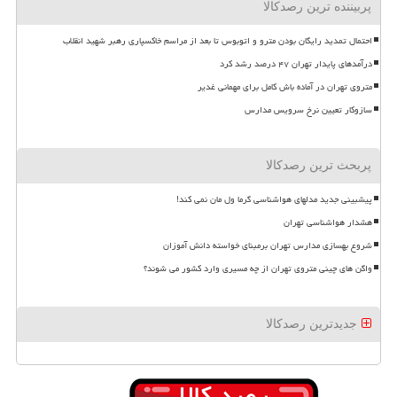
پربیننده ترین رصدکالا
احتمال تمدید رایگان بودن مترو و اتوبوس تا بعد از مراسم خاکسپاری رهبر شهید انقلاب
درآمدهای پایدار تهران ۴۷ درصد رشد کرد
متروی تهران در آماده باش کامل برای مهمانی غدیر
سازوکار تعیین نرخ سرویس مدارس
پربحث ترین رصدکالا
پیشبینی جدید مدلهای هواشناسی گرما ول مان نمی کند!
هشدار هواشناسی تهران
شروع بهسازی مدارس تهران برمبنای خواسته دانش آموزان
واگن های چینی متروی تهران از چه مسیری وارد کشور می شوند؟
جدیدترین رصدکالا