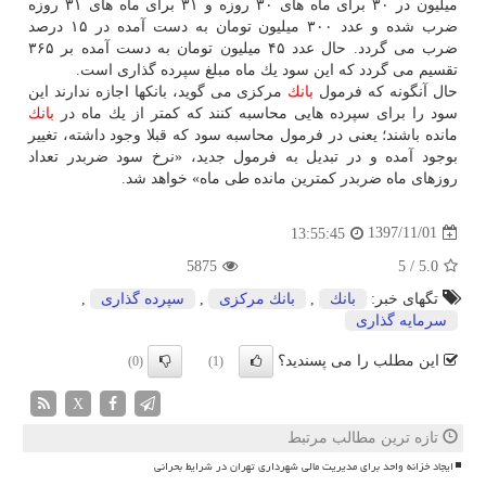
میلیون در ۳۰ برای ماه های ۳۰ روزه و ۳۱ برای ماه های ۳۱ روزه
ضرب شده و عدد ۳۰۰ میلیون تومان به دست آمده در ۱۵ درصد
ضرب می گردد. حال عدد ۴۵ میلیون تومان به دست آمده بر ۳۶۵
تقسیم می گردد كه این سود یك ماه مبلغ سپرده گذاری است.
حال آنگونه كه فرمول
بانك
مركزی می گوید، بانكها اجازه ندارند این
سود را برای سپرده هایی محاسبه كنند كه كمتر از یك ماه در
بانك
مانده باشند؛ یعنی در فرمول محاسبه سود كه قبلا وجود داشته، تغییر
بوجود آمده و در تبدیل به فرمول جدید، «نرخ سود ضربدر تعداد
روزهای ماه ضربدر كمترین مانده طی ماه» خواهد شد.
1397/11/01
13:55:45
5875
5
/
5.0
تگهای خبر:
بانك
,
بانك مركزی
,
سپرده گذاری
,
سرمایه گذاری
این مطلب را می پسندید؟
(0)
(1)
X
تازه ترین مطالب مرتبط
ایجاد خزانه واحد برای مدیریت مالی شهرداری تهران در شرایط بحرانی