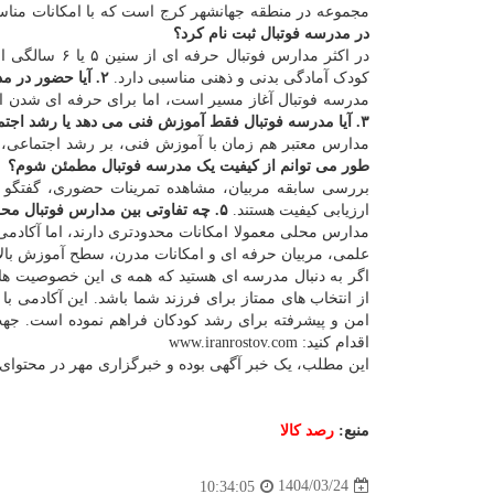
مجموعه در منطقه جهانشهر کرج است که با امکانات مناس
در مدرسه فوتبال ثبت نام کرد؟
در اکثر مدارس فوتبال حرفه ای از سنین ۵ یا ۶ سالگی امکان ثبت نام وجود دارد، اما بهترین زمان شروع
کودک آمادگی بدنی و ذهنی مناسبی دارد.
۲. آیا حضور در مدرسه فوتبال برای آینده حرفه ای فرزندم کافی است؟
مدرسه فوتبال آغاز مسیر است، اما برای حرفه ای شدن احت
۳. آیا مدرسه فوتبال فقط آموزش فنی می دهد یا رشد اجتماعی کودک هم درنظر گرفته می شود؟
مدارس معتبر هم زمان با آموزش فنی، بر رشد اجتماعی، 
طور می توانم از کیفیت یک مدرسه فوتبال مطمئن شوم؟
بررسی سابقه مربیان، مشاهده تمرینات حضوری، گفتگو 
ارزیابی کیفیت هستند.
۵. چه تفاوتی بین مدارس فوتبال محلی و آکادمی های برند وجود دارد؟
مدارس محلی معمولا امکانات محدودتری دارند، اما آکادمی 
علمی، مربیان حرفه ای و امکانات مدرن، سطح آموزش بال
اگر به دنبال مدرسه ای هستید که همه ی این خصوصیت ها ر
از انتخاب های ممتاز برای فرزند شما باشد. این آکادمی 
امن و پیشرفته برای رشد کودکان فراهم نموده است. جهت 
اقدام کنید: www.iranrostov.com
این مطلب، یک خبر آگهی بوده و خبرگزاری مهر در محتوای 
منبع:
رصد كالا
1404/03/24
10:34:05