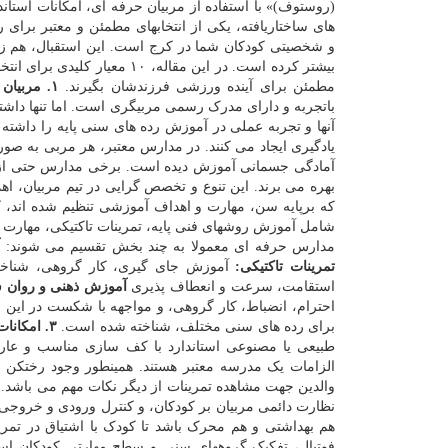
(روستوف)» با استفاده از مربیان حرفه ای، امکانات استاندا
های ساختاریافته، یکی از انتخابهای مطمئن و معتبر برای
و شخصیتی کودکان شما در کرج است. این استقبال، هم زم
بیشتر کرده است. در این مقاله، ۱۰ معیار کلیدی برای انتخاب
مطمئن برای آینده ورزشی فرزندشان بگیرند.
۱. مربیان
باتجربه و دارای مدرک رسمی مربیگری است. اما تنها داش
آنها و تجربه عملی در آموزش رده های سنی پایه را داشته
یادگیری ایجاد می کنند. در مدارس معتبر، هر مربی به صو
آمادگی جسمانی آموزش دیده است. برخی مدارس حتی از حض
بهره می برند. این تنوع و تخصص گرایی در تیم مربیان، اهم
که برپایه سن، مهارت و اهداف آموزشی تنظیم شده اند، کو
شامل آموزش روشهای فنی پایه، تمرینات تاکتیکی، مهارت
مدارس حرفه ای معمولا به چند بخش تقسیم می شوند:
آ
تمرینات تاکتیکی:
آموزش جای گیری، کار گروهی، شناخ
استقامت، سرعت و انعطاف پذیری
آموزش ذهنی و روان 
احترام، انضباط، کار گروهی، و مواجهه با شکست در این 
برای رده های سنی مختلف، شناخته شده است.
۳. امکانات مناسب و ایمن
طبیعی یا مصنوعی استاندارد با کف سازی مناسب و عاری ا
الزامات یک مدرسه معتبر هستند. همینطور وجود رختکن 
والدین جهت مشاهده تمرینات از دیگر نکات مهم می باشد. 
نظارت دائمی مربیان بر کودکان، و کنترل ورودی و خروجی 
هم بهداشتی و هم محرک باشد تا کودک با اشتیاق در تمر
فوتبال، تفکیک گروههای سنی و سطح مهارتی کودکان اس