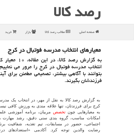
رصد كالا
صفحه اصلی
مطالب رصد كالا
بازار
خرید
معیارهای انتخاب مدرسه فوتبال در کرج
به گزارش رصد کالا، در ای
انتخاب مدرسه فوتبال در کرج را مرور می نماییم 
بتوانند با آگاهی بیشتر، تصمیمی مطمئن برای آی
فرزندشان بگیرند.
به گزارش رصد کالا به نقل از مهر، در انتخاب یک مدرسه
کرج برای فرزندتان، تنها علاقه مندی به ورزش کافی نیست
به معیارهایی چون
تخصص
مربیان، برنامه آموزشی علم
امکانات مناسب، گروه بندی سنی دقیق، رشد مهارت ه
اجتماعی، حضور در مسابقات، تیم تغذیه، شفافیت برن
رضایت والدین توجه کرد. آکادمی «استعدادهای درخ