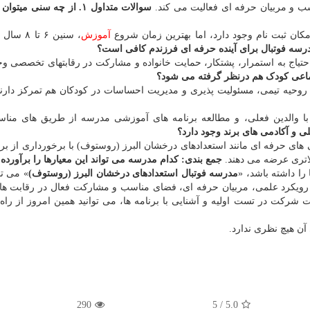
ب و مربیان حرفه ای فعالیت می کند.
سوالات متداول
۱. از چه سنی میتوان
آموزش
، سنین ۶ تا
یاج به استمرار، پشتکار، حمایت خانواده و مشارکت در رقابتهای تخصصی وجو
روحیه تیمی، مسئولیت پذیری و مدیریت احساسات در کودکان هم تمرکز دارن
با والدین فعلی، و مطالعه برنامه های آموزشی مدرسه از طریق های منا
های حرفه ای مانند استعدادهای درخشان البرز (روستوف) با برخورداری از برن
اتری عرضه می دهند.
جمع بندی: کدام مدرسه می تواند این معیارها را برآورده 
ا داشته باشد، «
مدرسه فوتبال استعدادهای درخشان البرز (روستوف)
» می تو
با رویکرد علمی، مربیان حرفه ای، فضای مناسب و مشارکت فعال در رقابت ها
شرکت در تست اولیه و آشنایی با برنامه ها، می توانید همین امروز از راه
آن هیچ نظری ندارد.
290
5
/
5.0