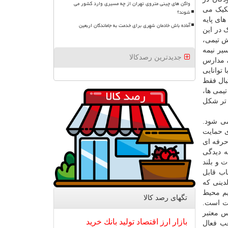
واگن های چینی متروی تهران از چه مسیری وارد کشور می
فکیک می
شوند؟
ای پایه
آماده باش خادمان شهری برای خدمت به جاماندگان اربعین
 در این
ش تیمی،
یر نیمه
جدیدترین رصدکالا
، مدارس
توانایی
ال فقط
یمی ها،
 تر شکل
ی شود.
ی حمایت
حرفه ای
ه دیدگی
 و بلند
اب قابل
دینی که
یم محیط
تگهای رصد كالا
یت است.
س معتبر
بازار
ارز
اقتصاد
تولید
بانك
خرید
ب فعال