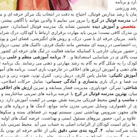
رد و برنامه
 رشد ورزشی
ان با رشد مدارس فوتبال، احتیاج به دقت در انتخاب یک مرکز حرفه ای و م
مدرسه فوتبال در کرج
را مرور می نماییم تا والدین بتوانند با آگاهی بیشتر
متخصص
و آموزش دیده
نخستین نشانه یک مدرسه فوتبال استاندارد، حضور
تن مدرک کافی نیست؛ مربی باید مهارت برقراری ارتباط با کودکان، درک شرا
 باشد. مربیان حرفه ای با صبر، درک، و روش های انگیزشی، فضای امن و پویا
رت اختصاصی در زمینه ای مشخص مانند تکنیک فردی، تاکتیک های تیمی، دروازه 
ور مربیان خارجی یا کسانیکه سابقه فعالیت در لیگ های حرفه ای کشور را
یت بالای ی در شناسایی استعدادها و...
۲. برنامه آموزشی منظم و علمی
برنا
دک را به شکل گام به گام به رشد مهارتی و ذهنی می رسانند. یک برنامه اس
 های ذهنی و آموزش ارزش های اخلاقی در چارچوب بازی است. برنامه های آم
موزش تکنیکی:
شامل پاس کاری، دریبل زنی، کنترل توپ، شوت زنی و دروا
ت فضا و درک بازی
بدنسازی و آمادگی جسمانی:
شامل حرکات اصلاحی، ت
شناختی:
تمرکز، خودباوری، مدیریت فشار مسابقه و تمرین
ارزش های اخلاقی 
میان،
بهترین مدرسه فوتبال در کرج
با عرضه برنامه های تمرینی ساختارمند 
محیط فیزیکی مدرسه نقش مهمی در کیفیت آموزش دارد. زم
ز ناهمواری، وسایل تمرینی مدرن مانند موانع، آدمک ها و دروازه های پرت
های مجهز، سرویس بهداشتی تمیز، سیستم تهویه در فضاهای بسته و سکوها
علاوه بر این، حضور نیروهای مسئول ایمنی و بهداشت، عرضه کمک های اولیه 
ها برای امنیت کودکان از الزامات اصلی به حساب می آید. محیط تمرینی باید 
ینات شرکت نماید.
۴. گروه بندی سنی دقیق
یکی از علائم حرفه ای بودن ی
ت. هر گروه سنی احتیاج به رویکرد آموزشی خاص دارد. ترکیب نادرست کو