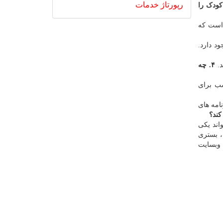
رپورتاژ
خدمات
 کودک را
 ۸ سال است که
د دارد.
د.
۴. چه
سب برای
امه های
کند؟
اند یکی
، بستری
 وبسایت