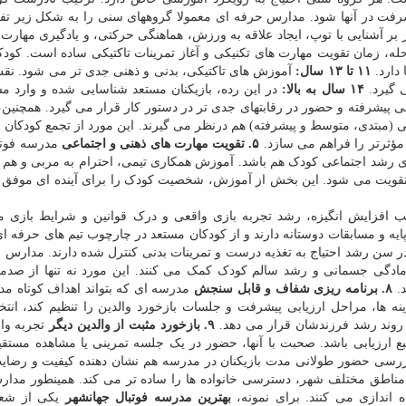
شرفت در آنها شود. مدارس حرفه ای معمولا گروههای سنی را به شکل زیر ت
 بر آشنایی با توپ، ایجاد علاقه به ورزش، هماهنگی حرکتی، و یادگیری مهارت ه
له، زمان تقویت مهارت های تکنیکی و آغاز تمرینات تاکتیکی ساده است. کودک
 دارد.
۱۱ تا ۱۳ سال:
آموزش های تاکتیکی، بدنی و ذهنی جدی تر می شود. نق
 گیرد.
۱۴ سال به بالا:
در این رده، بازیکنان مستعد شناسایی شده و وارد مس
پیشرفته و حضور در رقابتهای جدی تر در دستور کار قرار می گیرد. همچنین
مبتدی، متوسط و پیشرفته) هم درنظر می گیرند. این مورد از تجمع کودکان با 
مؤثرتر را فراهم می سازد.
۵. تقویت مهارت های ذهنی و اجتماعی
مدرسه فوتب
شد اجتماعی کودک هم باشد. آموزش همکاری تیمی، احترام به مربی و هم ت
تقویت می شود. این بخش از آموزش، شخصیت کودک را برای آینده ای موفق
فزایش انگیزه، رشد تجربه بازی واقعی و درک قوانین و شرایط بازی م
ه و مسابقات دوستانه دارند و از کودکان مستعد در چارچوب تیم های حرفه ا
ر سن رشد احتیاج به تغذیه درست و تمرینات بدنی کنترل شده دارند. مدارس 
آمادگی جسمانی و رشد سالم کودک کمک می کنند. این مورد نه تنها از صدم
د.
۸. برنامه ریزی شفاف و قابل سنجش
مدرسه ای که بتواند اهداف کوتاه مدت
 ها، مراحل ارزیابی پیشرفت و جلسات بازخورد والدین را تنظیم کند، انتخ
ن روند رشد فرزندشان قرار می دهد.
۹. بازخورد مثبت از والدین دیگر
تجربه وال
ع ارزیابی باشد. صحبت با آنها، حضور در یک جلسه تمرینی یا مشاهده مستق
بررسی حضور طولانی مدت بازیکنان در مدرسه هم نشان دهنده کیفیت و رضا
اطق مختلف شهر، دسترسی خانواده ها را ساده تر می کند. همینطور مدار
 اندازی می کنند. برای نمونه،
بهترین مدرسه فوتبال جهانشهر
یکی از شع