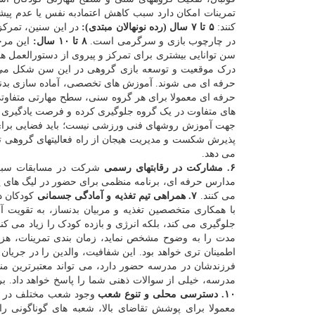
تمرینات امکان دارد سبب کاهش اعتمادبه نفس یا عدم پی
کنند:
۵ تا ۷ سال (رده نونهالان مبتدی):
در این سنین، تمرکز
در چارچوب بازی و سرگرمی است.
۸ تا ۱۰ سال:
این مرح
سن توانایی بیشتری برای تمرکز و پیروی از دستورالعمل ها
درک موقعیت و توسعه بازی گروهی در این سن شکل می
حرفه ای می شوند. آموزش های تخصصی، آماده سازی بدنی 
حرفه ای معمولا برای هر گروه سنی، سطح مهارتی متفاوتی (
های متفاوت در یک گروه جلوگیری کرده و فرصت یادگیری 
جهت آموزش روشهای فنی ورزشی نیست؛ باید فضایی برای ر
پذیرش شکست و مدیریت هیجان از راه فعالیتهای گروهی 
می دهد.
۶. مشارکت در رقابتهای رسمی
شرکت در مسابقات سبب ا
مدارس حرفه ای، برنامه منظمی برای حضور در لیگ های پای
می کنند.
۷. همراهی تیم تغذیه و آمادگی جسمانی
کودکان د
با همکاری متخصصین تغذیه و مربیان بدنساز، به تقویت 
جلوگیری می کند، بلکه انرژی و بازده کودک را زیاد می کن
مدت را به وضوح مشخص نماید، زمان بندی تمرینات، هزینه
اطمینان تری خواهد بود. این شفافیت، والدین را در جریا
فرزندشان در مدرسه حضور دارد، می تواند معتبرترین منب
مدرسه، خیلی از سوالات ذهنی شما را پاسخ خواهد داد. 
۱۰. دسترسی محلی و تنوع شعب
وجود شعب مختلف در من
معمولا برای پوشش تقاضای بالا، شعبه های گوناگونی راه