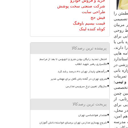
خرید و فروش خودرو
شرکت صنعتی سخت پوشش
طراحی سایت
طمئن را
فیش حج
، تصمیمی
قیمت بیسیم باوفنگ
 مربیان
کوتاه کننده لینک
یط روحی
یی برای
بانی یا
 دارند،
پربیننده ترین رصدکالا
مه هایی
احتمال تمدید رایگان بودن مترو و اتوبوس تا بعد از مراسم
تاندارد
خاکسپاری رهبر شهید انقلاب
وزشی در
زه بانی
درآمدهای پایدار تهران ۴۷ درصد رشد کرد
مرینات
متروی تهران در آماده باش کامل برای مهمانی غدیر
و تیمی:
سازوکار تعیین نرخ سرویس مدارس
و تخصصی
ین چمن
ابی، از
پربحث ترین رصدکالا
یی برای
در محل،
هشدار هواشناسی تهران
هم امن،
ک مدرسه
شروع بهسازی مدارس تهران برمبنای خواسته دانش آموزان
دکان در