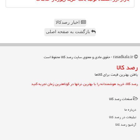
اخبار رصدکالا
بازگشت به صفحه اصلی
rasadkala.ir - حقوق مادی و معنوی سایت رصد كالا محفوظ است
رصد كالا
یافتن بهترین قیمت برای کالاها
رصد کالا، خرید هوشمندانه را با بهترین نرخها در کوتاهترین زمان تجربه کنید
صفحات رصد كالا
درباره ما
تبلیغات در رصد كالا
آرشیو رصد كالا