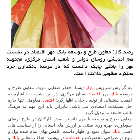
رصد كالا: معاون طرح و توسعه بانك مهر اقتصاد در نشست
هم اندیشی روسای دوایر و شعب استان مركزی، مجموعه
مهر را بانكی چابك دانست كه در عرصه بانكداری خرد
عملكرد مطلوبی داشته است.
به گزارش سرویس
بازار
ایسنا، جعفر صفایی مزید، معاون طرح و
توسعه
بانك
مهر
اقتصاد
استان مركزی، در این نشست با اشاره به
اهمیت پشتیبانی از تولید داخلی، اظهاركرد:
اقتصاد
مقاومتی تنها چاره
حل مشكلات اقتصادی می باشد، بنابراین باید این مهم به فرهنگ
غالب جامعه ما تبدیل گردد.
معاون طرح و توسعه با مهم دانستن نقش كاركنان در طرح ارتقای
سودآوری، بهره وری مبتنی بر ارزش های انسانی را از سیاست های
اصلی
بانك
عنوان نمود و اظهار داشت: كاهش بهای تمام شده پول و
تنوع در طراحی محصولات و
خدمات
، در پیشبرد اهداف متعالی
بانك
و