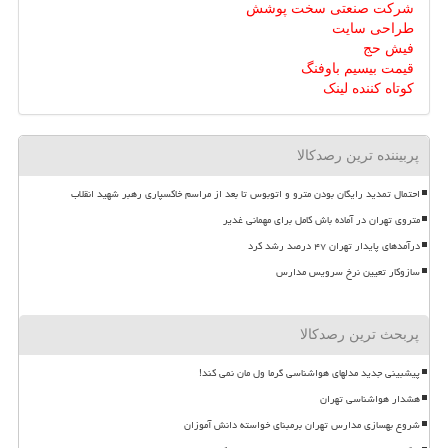
شرکت صنعتی سخت پوشش
طراحی سایت
فیش حج
قیمت بیسیم باوفنگ
کوتاه کننده لینک
پربیننده ترین رصدکالا
احتمال تمدید رایگان بودن مترو و اتوبوس تا بعد از مراسم خاکسپاری رهبر شهید انقلاب
متروی تهران در آماده باش کامل برای مهمانی غدیر
درآمدهای پایدار تهران ۴۷ درصد رشد کرد
سازوکار تعیین نرخ سرویس مدارس
پربحث ترین رصدکالا
پیشبینی جدید مدلهای هواشناسی گرما ول مان نمی کند!
هشدار هواشناسی تهران
شروع بهسازی مدارس تهران برمبنای خواسته دانش آموزان