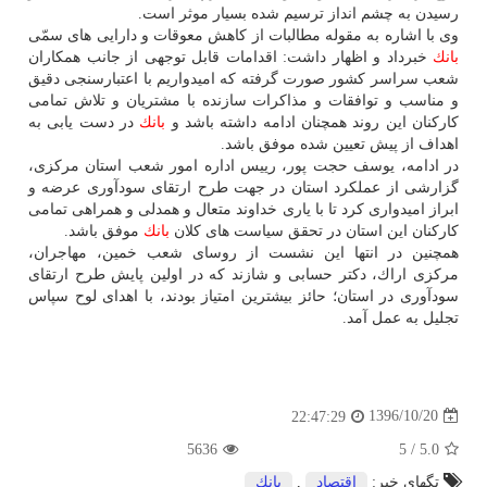
رسیدن به چشم انداز ترسیم شده بسیار موثر است.
وی با اشاره به مقوله مطالبات از كاهش معوقات و دارایی های سمّی
بانك
خبرداد و اظهار داشت: اقدامات قابل توجهی از جانب همكاران
شعب سراسر كشور صورت گرفته كه امیدواریم با اعتبارسنجی دقیق
و مناسب و توافقات و مذاكرات سازنده با مشتریان و تلاش تمامی
كاركنان این روند همچنان ادامه داشته باشد و
بانك
در دست یابی به
اهداف از پیش تعیین شده موفق باشد.
در ادامه، یوسف حجت پور، رییس اداره امور شعب استان مركزی،
گزارشی از عملكرد استان در جهت طرح ارتقای سودآوری عرضه و
ابراز امیدواری كرد تا با یاری خداوند متعال و همدلی و همراهی تمامی
كاركنان این استان در تحقق سیاست های كلان
بانك
موفق باشد.
همچنین در انتها این نشست از روسای شعب خمین، مهاجران،
مركزی اراك، دكتر حسابی و شازند كه در اولین پایش طرح ارتقای
سودآوری در استان؛ حائز بیشترین امتیاز بودند، با اهدای لوح سپاس
تجلیل به عمل آمد.
1396/10/20
22:47:29
5636
5
/
5.0
تگهای خبر:
اقتصاد
,
بانك