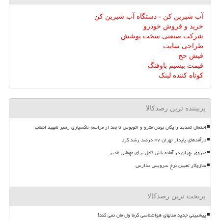
آب شیرین کن - دستگاه آب شیرین کن
خرید و فروش خودرو
شرکت صنعتی سخت پوشش
طراحی سایت
فیش حج
قیمت بیسیم باوفنگ
کوتاه کننده لینک
پربیننده ترین رصدکالا
احتمال تمدید رایگان بودن مترو و اتوبوس تا بعد از مراسم خاکسپاری رهبر شهید انقلاب
درآمدهای پایدار تهران ۴۷ درصد رشد کرد
متروی تهران در آماده باش کامل برای مهمانی غدیر
سازوکار تعیین نرخ سرویس مدارس
پربحث ترین رصدکالا
پیشبینی جدید مدلهای هواشناسی گرما ول مان نمی کند!