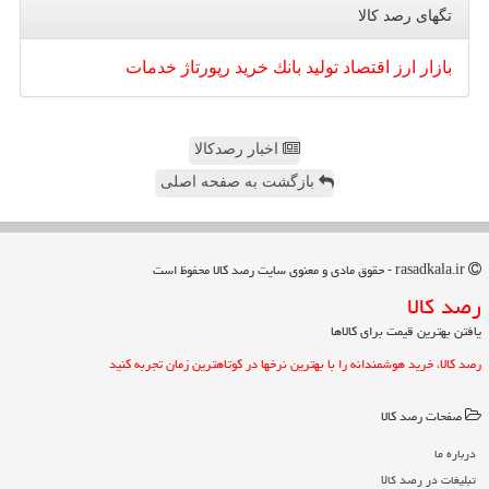
تگهای رصد كالا
بازار
ارز
اقتصاد
تولید
بانك
خرید
رپورتاژ
خدمات
اخبار رصدکالا
بازگشت به صفحه اصلی
rasadkala.ir - حقوق مادی و معنوی سایت رصد كالا محفوظ است
رصد كالا
یافتن بهترین قیمت برای کالاها
رصد کالا، خرید هوشمندانه را با بهترین نرخها در کوتاهترین زمان تجربه کنید
صفحات رصد كالا
درباره ما
تبلیغات در رصد كالا