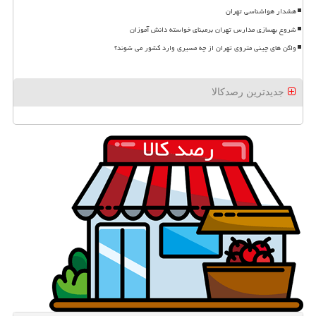
هشدار هواشناسی تهران
شروع بهسازی مدارس تهران برمبنای خواسته دانش آموزان
واگن های چینی متروی تهران از چه مسیری وارد کشور می شوند؟
جدیدترین رصدکالا