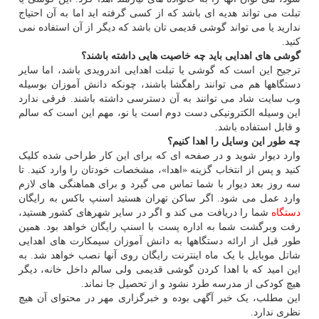
تبلت می تواند هدیه ای باشد که از کسی گرفته اید اما به آن احتیاج
ندارید یا می تواند گوشی قدیمی تان باشد که دیگر از آن استفاده نمی
کنید.
گوشی های اهدایی باید چه خاصیت هایی داشته باشند؟
ترجیح این است که گوشی یا تبلت اهدایی اندرویدی باشد، اما سایر
دستگاهها هم می توانند راهگشا باشند، چونکه دانش آموزان بوسیله
وب سایت شاد می توانند به آن دسترسی داشته باشند. فرقی ندارد
این وسیله الکترونیکی دست دوم است یا نو، مهم این است که سالم
و قابل استفاده باشد.
چه طور این وسایل را اهدا کنیم؟
وارد دیوار شوید و در صفحه ای که برای این کار طراحی شده کلیک
کنید و پس از انتخاب گزینه «اهدا»، مشخصات خودتان را وارد کنید. تا
سه روز بعد دیوار با شما تماس می گیرد و برای هماهنگی های لازم
وارد عمل می شود. اگر ساکن تهران هستید اسنپ باکس به رایگان
دستگاه
شما را دریافت می کند و اگر در سایر شهرهای کشور هستید،
رفت وبرگشت شما به اداره پست با اسنپ رایگان خواهد بود. همین
طور قبل از ارائه دستگاهها به دانش آموزان سیمکارت های اهدایی
شاتل موبایل با یک ماه اینترنت رایگان روی آنها نصب خواهد شد. به
این امید که با اهدا کردن گوشی قدیمی ولی سالم داخل خانه، دیگر
هیچ کودکی از مدرسه طرد نشود و از تحصیل جا نماند.
این مطلب، یک خبر آگهی بوده و خبرگزاری مهر در محتوای آن هیچ
نظری ندارد.