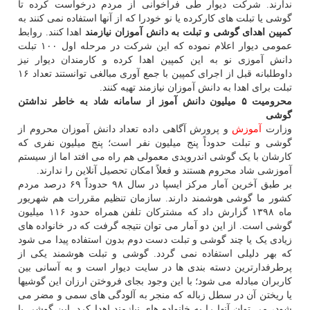
ندارند. شرکت دیوار طی فراخوانی از مردم درخواست کرده تا
گوشی یا تبلت های کارکرده یا نو خودرا که از آنها استفاده نمی کنند به
کمپین اهدای گوشی و تبلت به دانش آموزان نیازمند
اهدا کنند. روابط
عمومی دیوار اعلام نموده که این شرکت در مرحله اول ۱۰۰ تبلت
دانش آموزی نو به این کمپین اهدا کرده و کارمندان دیوار نیز
داوطلبانه قبل از اجرای کمپین با جمع آوری مبالغی توانستند تعداد ۱۶
تبلت برای اهدا به دانش آموزان نیازمند تهیه کنند.
محرومیت ۵ میلیون دانش آموز از سامانه شاد به خاطر نداشتن
گوشی
وزارت
آموزش
و پرورش آگاهی داده تعداد دانش آموزان محروم از
گوشی و تبلت حدوداً پنج میلیون نفر است؛ پنج میلیون نفری که
کارشان با یک گوشی اندرویدی معمولی هم راه می افتد اما از سیستم
آموزشی شاد محروم هستند و فعلاً امکان تحصیل آنلاین را ندارند.
بر طبق آخرین آمار مرکز ایسپا در سال ۹۸ حدوداً ۶۹ درصد مردم
کشور ما گوشی هوشمند دارند. سازمان تنظیم مقررات هم شهریور
ماه ۱۳۹۸ گزارش داد که مشترکان تلفن همراه حدود ۱۱۶ میلیون
گوشی است. از این دو آمار می توان نتیجه گرفت که در خانواده های
زیادی یک یا چند گوشی و تبلت دست دوم بدون استفاده پیدا می شود
که بهر دلیلی استفاده نمی گردد. گوشی و تبلت هوشمند یکی از
پرطرفدارترین دسته بندی ها در سایت دیوار است و به آسانی بین
کاربران مبادله می شود؛ با این وجود بجای فروختن ارزان این گوشیها
یا ریختن آن در سطل زباله که منجر به آلودگی های سمی و مضر می
شود، می توان آنها را به خانواده های نیازمند اهدا کرد. این گوشی یا