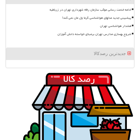
ادامه خدمت رسانی موکب سازمان رفاه شهرداری تهران در زرباطیه
پیشبینی جدید مدلهای هواشناسی گرما ول مان نمی کند!
هشدار هواشناسی تهران
شروع بهسازی مدارس تهران برمبنای خواسته دانش آموزان
جدیدترین رصدکالا