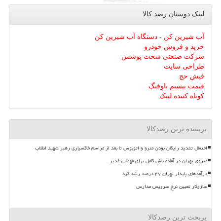
لینک دوستان رصد كالا
آب شیرین کن - دستگاه آب شیرین کن
خرید و فروش خودرو
شرکت صنعتی سخت پوشش
طراحی سایت
فیش حج
قیمت بیسیم باوفنگ
کوتاه کننده لینک
پربیننده ترین رصدکالا
احتمال تمدید رایگان بودن مترو و اتوبوس تا بعد از مراسم خاکسپاری رهبر شهید انقلاب
متروی تهران در آماده باش کامل برای مهمانی غدیر
درآمدهای پایدار تهران ۴۷ درصد رشد کرد
سازوکار تعیین نرخ سرویس مدارس
پربحث ترین رصدکالا