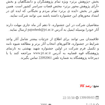
بخش «پژوهش برتر» ویژه تمام پژوهشگران و دانشگاهیان و بخش
«آرای پژوهش محور برتر» مختص قضات سراسر کشور است. همین
طور در بخش «ایده ی برتر» تمام مردم و نخبگانی که ایده ای در
امتداد محورهای این جشنواره داشته باشند می توانند شرکت نمایند.
متقاضیان شرکت در این جشنواره، تا دهم آذر ماه جاری مهلت دارند
آثار خودرا بوسیله ایمیل به آدرس pajoohesh@jri.ac.ir ارسال نمایند.
علاقمندان می توانند برای اطلاع از جزئیات بیشتر شامل آثار واجد
شرایط در جشنواره، فاکتورهای انتخاب آثار برتر و مطالعه شیوه نامه
و تکمیل فرم شرکت در اولین جشنواره شهید بهشتی به تارنمای
پژوهشگاه قوه قضاییه به آدرس www.jri.ac.ir مراجعه کنند یا با
دبیرخانه پژوهشگاه به شماره تلفن 22092061 تماس بگیرند.
منبع:
رصد كالا
1399/09/03
22:33:50
2090
5
/
5.0