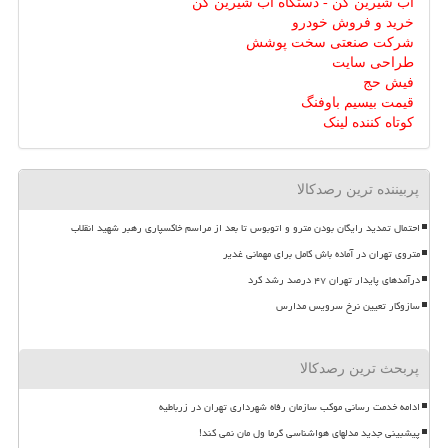
آب شیرین کن - دستگاه آب شیرین کن
خرید و فروش خودرو
شرکت صنعتی سخت پوشش
طراحی سایت
فیش حج
قیمت بیسیم باوفنگ
کوتاه کننده لینک
پربیننده ترین رصدکالا
احتمال تمدید رایگان بودن مترو و اتوبوس تا بعد از مراسم خاکسپاری رهبر شهید انقلاب
متروی تهران در آماده باش کامل برای مهمانی غدیر
درآمدهای پایدار تهران ۴۷ درصد رشد کرد
سازوکار تعیین نرخ سرویس مدارس
پربحث ترین رصدکالا
ادامه خدمت رسانی موکب سازمان رفاه شهرداری تهران در زرباطیه
پیشبینی جدید مدلهای هواشناسی گرما ول مان نمی کند!