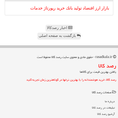
بازار
ارز
اقتصاد
تولید
بانك
خرید
رپورتاژ
خدمات
اخبار رصدکالا
بازگشت به صفحه اصلی
rasadkala.ir - حقوق مادی و معنوی سایت رصد كالا محفوظ است
رصد كالا
یافتن بهترین قیمت برای کالاها
رصد کالا، خرید هوشمندانه را با بهترین نرخها در کوتاهترین زمان تجربه کنید
صفحات رصد كالا
درباره ما
تبلیغات در رصد كالا
آرشیو رصد كالا