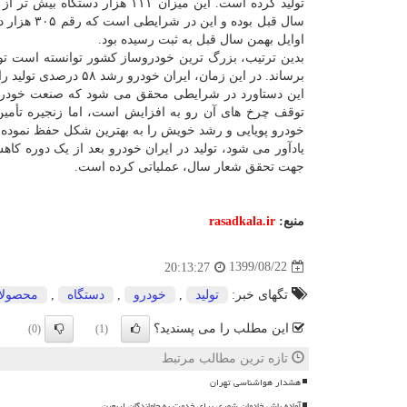
تولید کرده است. این میزان ۱۱۱ هزار دستگاه
سال قبل بوده و این در
اوایل بهمن سال قبل به ثبت رسیده بود.
بدین ترتیب، بزرگ ترین خودروساز کشور توانسته است تولی
برساند. در این زمان، ایران خودرو رشد ۵۸ درصدی تولید را نسبت به مدت مشابه سال قبل به ثبت رسانده است.
این دستاورد در شرایطی محقق می شود که صنعت خودروس
توقف چرخ های آن رو به افزایش است، اما زنجیره تأمین
خودرو پویایی و رشد خویش را به بهترین شکل حفظ نموده
یادآور می شود، تولید در ایران خودرو بعد از یک دوره ک
جهت تحقق شعار سال، عملیاتی کرده است.
منبع:
rasadkala.ir
1399/08/22
20:13:27
تگهای خبر:
تولید
,
خودرو
,
دستگاه
,
محصولا
این مطلب را می پسندید؟
(0)
(1)
تازه ترین مطالب مرتبط
هشدار هواشناسی تهران
آماده باش خادمان شهری برای خدمت به جاماندگان اربعین