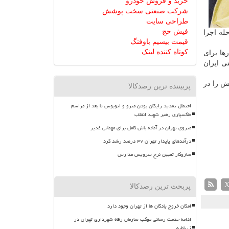
خرید و فروش خودرو
شرکت صنعتی سخت پوشش
طراحی سایت
فیش حج
له اجرا
قیمت بیسیم باوفنگ
کوتاه کننده لینک
ها برای
ی ایران
ش را در
پربیننده ترین رصدکالا
احتمال تمدید رایگان بودن مترو و اتوبوس تا بعد از مراسم
خاکسپاری رهبر شهید انقلاب
متروی تهران در آماده باش کامل برای مهمانی غدیر
درآمدهای پایدار تهران ۴۷ درصد رشد کرد
سازوکار تعیین نرخ سرویس مدارس
پربحث ترین رصدکالا
امکان خروج پادگان ها از تهران وجود دارد
ادامه خدمت رسانی موکب سازمان رفاه شهرداری تهران در
زرباطیه