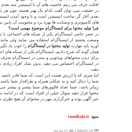
افکت حرف می زنیم خاصیت های آن با انیمیشن سه بعدی 
در حقیقت نمی توان گفت کدام یک بهتر هستند چون هر یک
بعدی آغاز گر ساخت انیمیشن است و با وجود آمدن انیمیشن
های کامپیوتری و وبسایت ها بهره برد و محبوبیت آن پایین ن
چرا تولید محتوا برای اینستاگرام موضوع مهمی است؟
در عصر حاضر اینستاگرام یکی از شبکه های اجتماعی با با
وسعت بخشند از اینستاگرام استفاده می نمایند ولی مانند
آورید باید مهارت
تولید محتوا در اینستاگرام
را خوب یاد بگیری
همان گونه که شرح دادیم، اینستاگرام یکی از شبکه های ا
برای دیدن محتواهای ویدئویی و متنی در اینستاگرام صرف می
در اینستاگرام اختصاص می دهید. بدون شک افراد زیادی 
دهند،
اما چیزی که با ارزش هست این است که شما قادر باشید با ا
شما را دنبال کنند و به شکلی همراه و طرافدار شما باشن
زیباتر باشد، حتما تعداد فالوورهای شما بیشتر و بیشتر می 
محتوا قرار دهید سوال خیلی از افراد است که در ادامه ب
خبر آگهی بوده و خبرگزاری مهر در محتوای آن هیچ نظری ند
منبع:
rasadkala.ir
1399/07/19
20:44:57