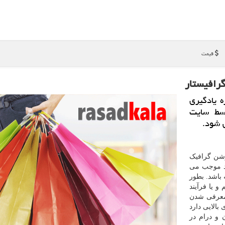
قیمت
رافیستار
 یادگیری
سط سایت
وشن گرافیک
ند موجب می
 باشد. بطور
و یا فرآیند
 معرفی شدن
بالایی دارد
 و درام در