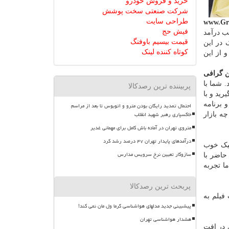
خرید و فروش خودرو
شرکت صنعتی سخت پوشش
طراحی سایت
فیش حج
ب درآمد
قیمت بیسیم باوفنگ
 در این
کوتاه کننده لینک
 از این
 گرافی
 شما با
پربیننده ترین رصدکالا
رید و با
 برنامه
احتمال تمدید رایگان بودن مترو و اتوبوس تا بعد از مراسم
خاکسپاری رهبر شهید انقلاب
ه بازار
متروی تهران در آماده باش کامل برای مهمانی غدیر
درآمدهای پایدار تهران ۴۷ درصد رشد کرد
فیک خوب
سازوکار تعیین نرخ سرویس مدارس
حاضر با
ا تجربه
پربحث ترین رصدکالا
فیلم به
پیشبینی جدید مدلهای هواشناسی گرما ول مان نمی کند!
هشدار هواشناسی تهران
 در افت