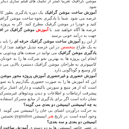
موشن گرافیک تقریباً کمتر از تکنیک های فیلم سازی دیگر
شود.
آموزش ساخت موشن گرافیک
یک دوره یادگیری بطور 
عرضه می شود. شما با یادگیری نحوه ساخت موشن گرافیک 
کنید و خودرا در موشن گرفیک مطرح کنید. اگر به پروژه ه
عرصه ها آگاه خواهید شد. با
آموزش
موشن گرافیک در افت
جهت به درآمد خوبی برسید.
از این رو
آموزش ساخت موشن گرافیک حرفه ای
را باید 
به یک طراح
متخصص
در این عرصه تبدیل خواهید شد؛ از اس
یادگیری موشن گرافیک
می توانید در صنعت های ویدئویی مشغ
انجام این پروژه ها به بهترین نحو شرکت ها را به خودت
کامپیوتری به طراحان موشن گرافیک دستمزد بالایی می ده
کار وسیع و گوناگونی دارد.
آموزش حضوری و غیرحضوری آموزش پروژه محور موشن 
این که آموزش ها را به صورت حضوری بگذارنیم یا به 
است که از هر منبع و سورس باکیفیت و دارای اعتبار برای
پیشرفت ارتباطات و اطلاعات و دیدن ویدئوهای غیرمتمرکز ک
نشان داده است اگر برای یادگیری از منابع متمرکز استفاده ک
به چه انیمیشنی انیمیشن دو بعدی می گویند؟
به حرکت درآوردن اشیای بی جان را انیمیشن می گویند. 
وجود آمده است. در تاریخ
هنر
انیمیشن pygmalion نخستین انیماتور بوده است که از پیشکسوت های رومی و یونانی بود.
انیمیشن دو بعدی و سه بعدی؟
در عصر حاضر انیمیشن ها به دو دسته ی
آموزش ساخت انی