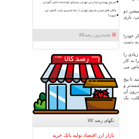
شروع بهسازی مدارس تهران برمبنای خواسته دانش آموزان
واگن های چینی متروی تهران از چه مسیری وارد کشور می
میشن دو
شوند؟
ی، بازی
جدیدترین رصدکالا
ر خودرا
 به دست
یادی را
ا به کار
تصاص می
 تا پیج
مندتر و
 درون آن
طلب، یک
تگهای رصد كالا
بازار
ارز
اقتصاد
تولید
بانك
خرید