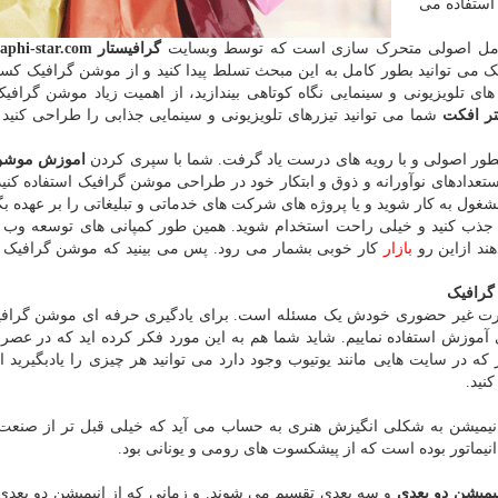
 استفاده می
کامل اصولی متحرک سازی است که توسط وبسایت
گرافیستار www.Graphi-star.com
می توانید بطور کامل به این مبحث تسلط پیدا کنید و از موشن گرافیک کس
ای تلویزیونی و سینمایی نگاه کوتاهی بیندازید، از اهمیت زیاد موشن گرافیک
ر افکت
شما می توانید تیزرهای تلویزیونی و سینمایی جذابی را طراحی کنید و
بطور اصولی و با رویه های درست یاد گرفت. شما با سپری کردن
اموزش موشن
تعدادهای نوآورانه و ذوق و ابتکار خود در طراحی موشن گرافیک استفاده کنید.
ول به کار شوید و یا پروژه های شرکت های خدماتی و تبلیغاتی را بر عهده بگی
ان جذب کنید و خیلی راحت استخدام شوید. همین طور کمپانی های توسعه وب و
ند ازاین رو
بازار
کار خوبی بشمار می رود. پس می بینید که موشن گرافیک چ
گرافیک
صورت غیر حضوری خودش یک مسئله است. برای یادگیری حرفه ای موشن گرا
 آموزش استفاده نماییم. شاید شما هم به این مورد فکر کرده اید که در عصر 
ه در سایت هایی مانند یوتیوب وجود دارد می توانید هر چیزی را یادبگیرید ام
نید.
انیمیشن به شکلی انگیزش هنری به حساب می آید که خیلی قبل تر از صنعت 
میشن دو بعدی
و سه بعدی تقسیم می شوند. و زمانی که از انیمیشن دو بعدی