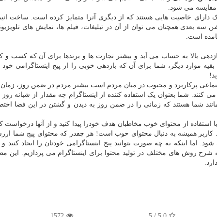
مقایسه می شود.
 دارای خاصیت هایی هستند که از دیگری آنرا متمایز کرده است. ساخت انی
 سه بعدی همچنان می توان از آن در تبلیغات، فیلم ها، نمایش های تلویزیون
یامده است.
زدهی بالا به حساب می آید و بیشتر تجارت ها و برندها برای آن که کسب و کا
 بقیه موارد دیگر، شما برای آن که بازدهی خوبی را از پیج اینستاگرامی خود
د!
جتماعی پرکاربرد و محبوب در میان مردم است بیشتر مردم در ضمن روز، زمان ز
 کنند. شما بعنوان یک استفاده کننده از اینستاگرام چه مقدار از شبانه روز ر
مانند شما هستند که زمانی را در ضمن روز به دیدن و گشتن در این فضا اخ
ستفاده از محتوای خوب مخاطبان هدف خودرا پیدا کنید و از آنها درخواست کنید
د. کاربر همیشه به دنبال محتوای خوب است! هر چقدر که محتوای پیج شما ارزش
شود. اما اینکه به چه صورت بتوانید پیج اینستاگرامی خودتان را ایجاد کنید و
ه شرح روش های مختلف در تولید محتوا برای اینستاگرام می پردازیم. این م
ارد.
1572
5
/
5.0