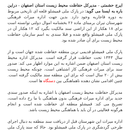
ایرج حشمتی - مدیرکل حفاظت محیط زیست استان اصفهان - دراین
باره به ایسنا می گوید:
در پارک ملی قمیشلو قلعه ای تاریخی مربوط
به دوره قاجاریه وجود دارد. بدین جهت اداره میراث فرهنگی
شهرستان تیران برمبنای ماده ۲۶ بخشنامه اموال دولتی توانسته است
برای ۱۸ هکتار از این اراضی سند مالکیت بگیرد که ۱۲ هکتار آن در
پارک ملی قمیشلو واقع شده و قبلا سندی به اسم سازمان حفاظت
محیط زیست برای آن صادر شده بود.
پارک ملی قمیشلو قدیمی ترین منطقه حفاظت شده جهان است و از
سال ۱۳۴۳ تحت حفاظت قرار گرفته است. مدیرکل اداره محیط
زیست استان اصفهان ضمن اشاره به این موارد اظهار می کند: صدور
سند برای میراث فرهنگی کار اشتباهی است، چونکه محیط زیست
بیش از ۲۰ سال است که برای این منطقه سند مالکیت گرفته است.
چنین اقدامی نشان دهنده ناهماهنگی بین
دستگاه
ها است.
مدیرکل حفاظت محیط زیست اصفهان با اشاره به اینکه صدور سندی
جدید برای اداره میراث فرهنگی بدون هماهنگی با ما رخ داده است،
تصریح می کند: قمیشلو منطقه ای حفاظت شده است و انجام
هرگونه فعالیتی در آن باید با هماهنگی محیط زیست باشد.
اداره میراث این شهرستان قبل از دریافت سند منطقه به دنبال اجرای
طرحی گردشگری در پارک ملی قمیشلو بود. حالا که سند پارک ملی