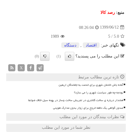
منبع:
رصد كالا
1399/06/12
08:26:04
1989
5
/
5.0
تگهای خبر:
اقتصاد
,
دستگاه
این مطلب را می پسندید؟
(0)
(1)
X
تازه ترین مطالب مرتبط
آماده باش خادمان شهری برای خدمت به جاماندگان اربعین
بودجه چه طور سیاست شهری را می سازد؟
هشدار درباره ی ساخت کلانتری در تجریش ساخت وساز در پهنه سیل خلاف ضوابط
صدور گواهی یک دفعه خروج برای زوار بدون مدارک هویتی
نظرات بینندگان در مورد این مطلب
نظر شما در مورد این مطلب