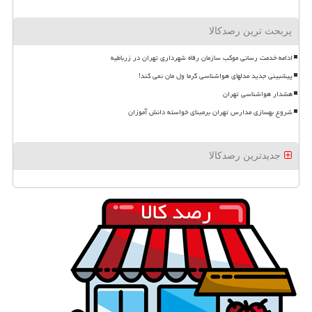
پربحث ترین رصدکالا
ادامه خدمت رسانی موکب سازمان رفاه شهرداری تهران در زرباطیه
پیشبینی جدید مدلهای هواشناسی گرما ول مان نمی کند!
هشدار هواشناسی تهران
شروع بهسازی مدارس تهران برمبنای خواسته دانش آموزان
جدیدترین رصدکالا