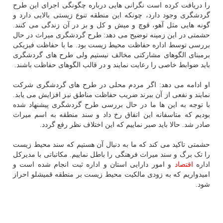
را دریافت کرده است نگرانی هایی درباره چگونگی اجرای این طرح
گردشگری وجود دارد، چونکه این منطقه تنوع زیستی بالایی دارد و
گونه هایی مثل آهو، قوچ و میش و کل و بز در آن زندگی می کنند.
حشمتی در این زمینه توضیح می دهد: طرح گردشگری میراث در حال
بررسی توسط اداره حفاظت محیط زیست بود. ما با حفاظت فیزیکی
برمبنای الگوهای مشارکتی مخالف نیستیم ولی طرح های گردشگری
باید ضوابط خاصی را رعایت نمایند و در قالب الگوهای حفاظت باشند.
او ادامه می دهد: اگر مردم محلی در طرح های گردشگری شرکت
نمایند و نفعی از آن ببرند ضریب حفاظت مناطق نیز افزایش می یابد.
با توجه به این ها ما در حال بررسی طرح گردشگری پیشنهاد شده
بودیم که متاسفانه این اتفاق رخ داد و سند منطقه به اسم میراث
صادر شد. حالا باید صبر نماییم که این اختلاف نظر رفع گردد.
حشمتی تاکید می کند که ما به دنبال آن هستیم که سند محیط زیست
را تک برگ و سند میراث فرهنگی را باطل نماییم. مکاتباتی با مدیرکل
اداره
اقتصاد
و امور دارایی استان و اداره ثبت انجام شده است و
امیدواریم که به زودی مالکیت محیط زیست بر منطقه قمیشلو احراز
شود.