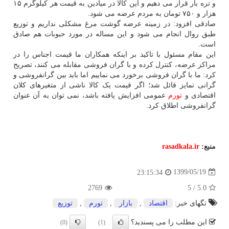
و تره بار قرار می دهیم و این کالا در میادین به قیمت هر کیلوگرم ۱۵
هزار و ۷۵۰ تومان به مردم عرضه می شود.
صادقی افزود: در زمینه عرضه گوشت مرغ مشکلی نداریم و توزیع
طبق روال انجام می شود و این مساله در مورد حبوبات هم صادق
است.
این مقام مسئول با تاکید بر اینکه همکاران ما قیمت اجناس را در
مراکز عرضه، کنترل کرده و با گران فروشی مقابله می کنند، تصریح
کرد: ما با گران فروشی برخورد می نماییم اما باید بین گرانفروشی و
گرانی تمایز قائل شد؛ اگر قیمت یک کالا ناشی از متغیرهای کلان
اقتصادی و
تورم
عمومی افزایش یافته باشد، نمی توان به آن عنوان
گرانفروشی اطلاق کرد.
منبع:
rasadkala.ir
1399/05/19
23:15:34
2769
5
/
5.0
تگهای خبر:
اقتصاد
,
بازار
,
تورم
,
توزیع
این مطلب را می پسندید؟
(0)
(1)