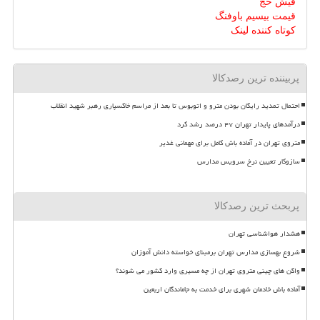
فیش حج
قیمت بیسیم باوفنگ
کوتاه کننده لینک
پربیننده ترین رصدکالا
احتمال تمدید رایگان بودن مترو و اتوبوس تا بعد از مراسم خاکسپاری رهبر شهید انقلاب
درآمدهای پایدار تهران ۴۷ درصد رشد کرد
متروی تهران در آماده باش کامل برای مهمانی غدیر
سازوکار تعیین نرخ سرویس مدارس
پربحث ترین رصدکالا
هشدار هواشناسی تهران
شروع بهسازی مدارس تهران برمبنای خواسته دانش آموزان
واگن های چینی متروی تهران از چه مسیری وارد کشور می شوند؟
آماده باش خادمان شهری برای خدمت به جاماندگان اربعین