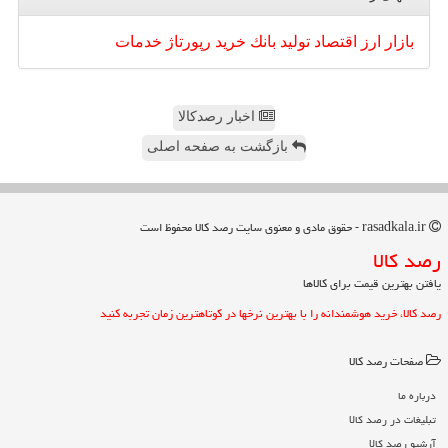
بازار
ارز
اقتصاد
تولید
بانك
خرید
رپورتاژ
خدمات
اخبار رصدکالا
بازگشت به صفحه اصلی
rasadkala.ir - حقوق مادی و معنوی سایت رصد كالا محفوظ است
رصد كالا
یافتن بهترین قیمت برای کالاها
رصد کالا، خرید هوشمندانه را با بهترین نرخها در کوتاهترین زمان تجربه کنید
صفحات رصد كالا
درباره ما
تبلیغات در رصد كالا
آرشیو رصد كالا