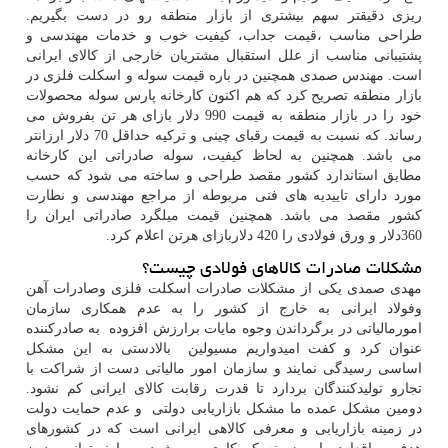
ریزی دقیقتر سهم بیشتری از بازار منطقه رو در دست بگیریم.
طراحی مناسب ،قیمت جداب، کیفیت خوب و خدمات مهندسی و
پشتیبانی مناسب از علل استقبال مشتریان خارجی از کالای ایرانی
است. مهندس صمدی همچنین در باره قیمت سوله و اسکلت فلزی در
بازار منطقه تصریح کرد که هم اکنون کارخانه پارس سوله محصولات
خود را در بازار منطقه به قیمت 990 دلار بازای هر تن بفروش می
رساند. که نسبت به قیمت رقبای چینی و ترکیه حداقل 70 دلار ارزانتر
می باشد. همچنین به لحاظ کیفیت، سوله صادراتی این کارخانه
مطابق استاندارد کشور مقصد طراحی و ساخته می شود که حسب
مورد دارای تاییدیه های فنی مربوطه از مراجع مهندسی و نطارت
کشور مقصد می باشد. همچنین قیمت میلگرد صادراتی ایران را
360دلار و ورق فولادی را 420 دلاربازای هرتن اعلام کرد.
مشکلات صادرات کالاهای فولادی چیست؟
مهدی صمدی
یکی از مشکلات صادرات اسکلت فلزی وصادرات آهن
وفولاد ایرانی به خارج از کشور را به عدم همکاری سازمان
امورمالیاتی در برگرداندن وجوه مایات برارزش افزوده به صادرکننده
عنوان کرد و کفت امیدواریم مسیولین بالادستی به این مشکل
اساسی رسیدگی نمایند و سازمان امور مالیاتی دست از شراکت با
تجارو تولیدکنندگان بردارد تا قدرت رقابت کالای ایرانی کم نشود.
دومین مشکل عمده ما مشکل بازاریابی دولتی و عدم حمایت دولت
در زمینه بازاریابی و معرفی کالاهی ایرانی است که در کشورهای