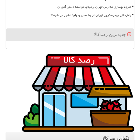
شروع بهسازی مدارس تهران برمبنای خواسته دانش آموزان
واگن های چینی متروی تهران از چه مسیری وارد کشور می شوند؟
جدیدترین رصدکالا
تگهای رصد كالا