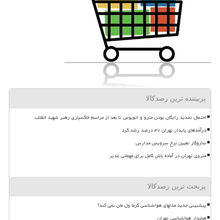
پربیننده ترین رصدکالا
احتمال تمدید رایگان بودن مترو و اتوبوس تا بعد از مراسم خاکسپاری رهبر شهید انقلاب
درآمدهای پایدار تهران ۴۷ درصد رشد کرد
سازوکار تعیین نرخ سرویس مدارس
متروی تهران در آماده باش کامل برای مهمانی غدیر
پربحث ترین رصدکالا
پیشبینی جدید مدلهای هواشناسی گرما ول مان نمی کند!
هشدار هواشناسی تهران