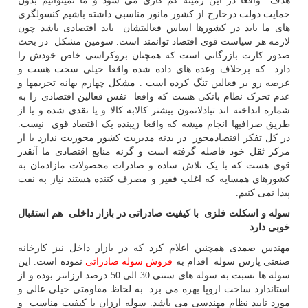
هدف واقعا در این زمینه کم کاری می شود و ما نمیتوانیم بدون
حمایت دولت درخارج از کشور مانور مناسبی داشته باشیم کنسولگری
های ما باید در کشورها اساس فعالیتشان باید اقتصادی باشد چون
لازمه هر سیاست قوی اقتصاد توانمند است. سومین مشکل در بحث
صدور کارت بازرگانی است که همچنان بروکراسی خاص خودش را
دارد که برخلاف وعده های داده شده واقعا خیلی سخت هست و
عرصه رو بر فعالین تنگ کرده است . مشکل چهارم بهانه تحریمها و
عدم تحرک نطام بانکی هست که واقعا نفس فعالین اقتصادی را به
شماره انداخته اند تبادلاتمون بیشتر کالابه کالا و یا نقدی شده و یا از
طریق صرافیها انجام میشه که واقعا زیبنده یک اقتصاد قوی نیست.
در کل تفکر اقتصادمحور در بدنه مدیریت کشور محوریت ندارد یا از
مرکز ثقل خود فاصله گرفته است و گرنه منابع اقتصادی ما آنقدر
قوی هست که با یک تلاش ساده و صادرات محصولات مازادمان به
کشورهای همسایه که اغلب فقیر و مصرف کننده هستند نیاز به نفت
پیدا نمی کنیم.
سوله و اسکلت فلزی با کیفیت صادراتی در بازار داخلی هم استقبال
خوبی دارد
مهندس صمدی همچنین اعلام کرد که در بازار داخل نیز کارخانه
صنعتی پارس سوله اقدام به
فروش سوله صادراتی
نموده است. این
سوله ها نسبت به سوله های سنتی 30 الی 50 درصد ارزانتر بوده و از
استاندارد ساخت اروپا بهره می برد. به لحاظ مقاومتی خیلی عالی و
مورد تایید نظام مهندسی می باشد. سوله ارزان با کیفیت مناسب و