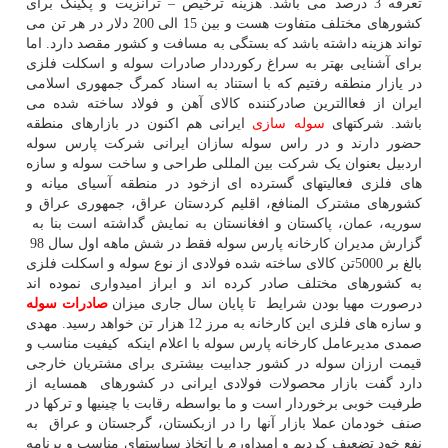
تعرفه 3 درصد می باشد. هزینه ترخیص – ترانزیت و پکینگ برای
کشورهای مختلف متفاوت هست و بین 15 الی 200 دلار در هر تن می
تواند هزینه داشته باشد که بستگی به مسافت و کشور مقصد دارد. اما
برای آشنایی بهتر به سراغ رکورددار صادرات سوله و اسکلت فلزی
در یازار منطقه رفتیم که با استناد به اسناد کمرگ جمهوری اسلامی
ایران از فعاالترین صادرکننده کالای آهن و فولاد ساخته شده می
باشد. شرکتهای
سوله سازی
ایرانی هم اکنون در بازارهای منطقه
حضور دارند و در راس سوله سازان ایرانی شرکت پارس سوله
اردبیل بعنوان یک شرکت بین المللی طراحی و ساخت سوله و سازه
های فلزی فعالیتهای گسترده ای ازخود در منطقه آسیای میانه و
کشورهای مشترک المنافع، اقلیم کردستان عراق، جمهوری عراق و
سوریه، عمان، پاکستان و افغانستان به نمایش گداشته است بنا به
گزارش مدیران کارخانه پارس سوله فقط در شش ماهه اول سال 98
بالغ بر 5000تن کالای ساخته شده فولادی از نوع سوله و اسکلت فلزی
به کشورهای مختلف صادر کرده اند و ابراز امیدواری نموده اند
درصورت مهیا بودن شرایط تا پایان سال جاری میزان
صادرات سوله
و سازه های فلزی این کارخانه به مرز 12 هزار تن خواهد رسید. مهدی
صمدی مدیرعامل کارخانه پارس سوله با اعلام اینکه کیفیت مناسب و
قیمت ارزان سوله در کشور جدابیت بیشتری برای مشتریان خارجی
دارد گفت بازار محصولات فولادی ایرانی در کشورهای همسایه از
طرفیت خوبی برخوردار است و ما بواسطه رقابت با چینیها و ترکها در
صنف خودمان عملا بازار آنها را در ازبکستان، گرجستان و عراق به
نفع خود تضعیف کردیم و امیداورم با اتخاذ سیاستهای مناسب و برنامه