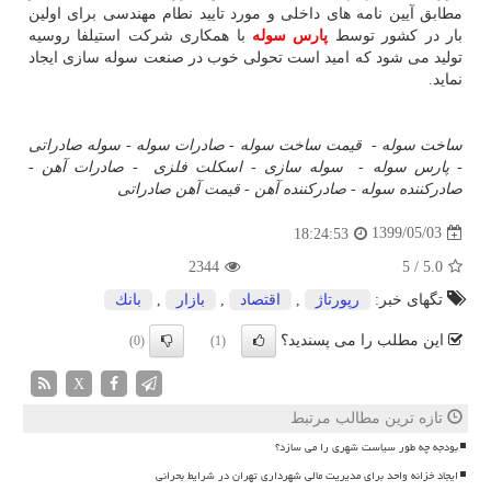
مطابق آیین نامه های داخلی و مورد تایید نطام مهندسی برای اولین
بار در کشور توسط
پارس سوله
با همکاری شرکت استیلفا روسیه
تولید می شود که امید است تحولی خوب در صنعت سوله سازی ایجاد
نماید.
ساخت سوله
-
قیمت ساخت سوله
-
صادرات سوله
-
سوله صادراتی
-
پارس سوله
-
سوله سازی
-
اسکلت فلزی
-
صادرات آهن
-
صادرکننده سوله
-
صادرکننده آهن
-
قیمت آهن صادراتی
1399/05/03
18:24:53
2344
5
/
5.0
تگهای خبر:
رپورتاژ
,
اقتصاد
,
بازار
,
بانك
این مطلب را می پسندید؟
(0)
(1)
X
تازه ترین مطالب مرتبط
بودجه چه طور سیاست شهری را می سازد؟
ایجاد خزانه واحد برای مدیریت مالی شهرداری تهران در شرایط بحرانی