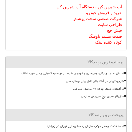
آب شیرین کن - دستگاه آب شیرین کن
خرید و فروش خودرو
شرکت صنعتی سخت پوشش
طراحی سایت
فیش حج
قیمت بیسیم باوفنگ
کوتاه کننده لینک
پربیننده ترین رصدکالا
احتمال تمدید رایگان بودن مترو و اتوبوس تا بعد از مراسم خاکسپاری رهبر شهید انقلاب
متروی تهران در آماده باش کامل برای مهمانی غدیر
درآمدهای پایدار تهران ۴۷ درصد رشد کرد
سازوکار تعیین نرخ سرویس مدارس
پربحث ترین رصدکالا
ادامه خدمت رسانی موکب سازمان رفاه شهرداری تهران در زرباطیه