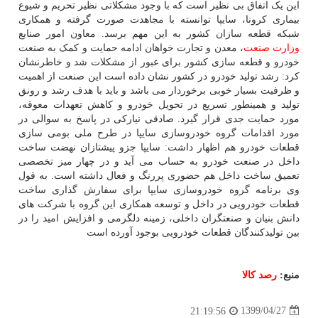
این یک اتفاق بی نظیر است که با وجود مشکلاتی نظیر تحریم و شیوع
بیماری کرونا، سایپا توانسته با مجاهدت صورت گرفته و همکاری
شبکه قطعه سازان کشور به این مهم برسد. معاون امور صنایع
وزارت صنعت
، معدن و تجارت خواهان ادامه حمایت و کمک به صنعت
خودرو و قطعه سازی کشور برای عبور از مشکلات شد و خاطرنشان
کرد: رشد تولید خودرو در کشور نشان داده است این صنعت از اهمیت
و ظرفیت بسیار خوبی برخوردار می باشد و باید با هدف رشد و رونق
تولید و همینطور تسریع در تحویل خودرو و کاهش تعهدات معوقه،
مورد حمایت جدی قرار گیرد. صادقی نیارکی در پاسخ به سوالی در
مورد اقدامات گروه خودروسازی سایپا در طرح ملی بومی سازی
قطعات خودرو هم اظهار داشت: سایپا جزو پیشتازان نهضت ساخت
داخل در صنعت خودرو به حساب می آید و در چهار میز تخصصی
تعمیق ساخت داخل هم حضوری پررنگ و فعال داشته است. به قول
وی برنامه گروه خودروسازی سایپا برای سفارش گذاری ساخت
قطعات خودرویی در داخل و توسعه همکاری این گروه با شرکت های
دانش بنیان و صنعتگران داخلی، زمینه دلگرمی و افزایش امید را در
بین تولیدکنندگان قطعات خودرویی بوجود آورده است
منبع:
رصد كالا
1399/04/27
21:19:56