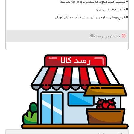
پیشبینی جدید مدلهای هواشناسی گرما ول مان نمی کند!
هشدار هواشناسی تهران
شروع بهسازی مدارس تهران برمبنای خواسته دانش آموزان
جدیدترین رصدکالا