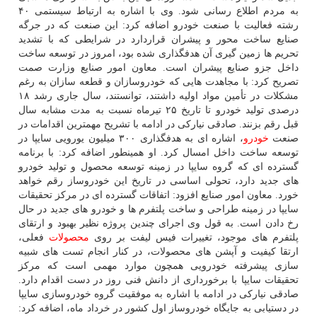
به مردم اطلاع رسانی شود. وی با اشاره به ارتباط سیستمی ۴۰
رشته فعالیت با صنعت خودرو اضافه کرد: این صنعت که در جرگه
صنایع ساخت محور و پیشران قراردارد در شرایطی که با تشدید
تحریم ها زمین گیری آن هدفگذاری شده بود، امروز در توسعه ساخت
داخل جزو صنایع پیشران است. معاون امور صنایع وزارت صمت
تصریح کرد: با مجاهدت هایی که خودروسازان و قطعه سازان به رغم
مشکلات در تأمین مواد اولیه داشتند، توانستند، سال جاری رشد ۱۸
درصدی تولید خودرو تا تاریخ ۲۵ تیرماه نسبت به مدت مشابه سال
قبل رقم بزنند. صادقی نیارکی در ادامه با تشریح مهمترین اقدامات در
صنعت
خودرو
، اشاره ای به هدفگذاری ۳۰۰ میلیون یورویی سایپا در
توسعه ساخت داخل امسال کرد. او همینطور اضافه کرد: با برنامه
گسترده ای که گروه سایپا در زمینه توسعه محصول و تولید خودرو
های جدید دارد، تحولی اساسی در تاریخ این خودروساز رقم خواهد
خورد. معاون امور صنایع افزود: اتفاقات گسترده ای در مرکز تحقیقات
سایپا در زمینه طراحی و ساخت پلتفرم ها و خودرو های جدید در حال
رخ دادن است. به قول وی اجرای چندین پروژه نظیر بهبود و ارتقای
پلتفرم های موجود، تغییرات فیس لیفت بر روی
محصولات
فعلی،
ارتقا کیفیت و آپشن های محصولات، در کنار انجام تست های شبیه
سازی پیشرفته خودرویی همچون موارد مهمی است که مرکز
تحقیقات سایپا با برخورداری از دانش فنی روز در دست اقدام دارد.
صادقی نیارکی در ادامه با اشاره به موفقیت گروه خودروسازی سایپا
در دستیابی به جایگاه خودروساز اول کشور در خرداد ماه، اضافه کرد: