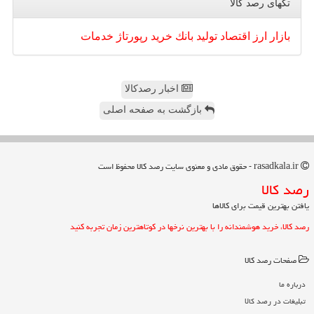
تگهای رصد كالا
بازار
ارز
اقتصاد
تولید
بانك
خرید
رپورتاژ
خدمات
اخبار رصدکالا
بازگشت به صفحه اصلی
rasadkala.ir - حقوق مادی و معنوی سایت رصد كالا محفوظ است
رصد كالا
یافتن بهترین قیمت برای کالاها
رصد کالا، خرید هوشمندانه را با بهترین نرخها در کوتاهترین زمان تجربه کنید
صفحات رصد كالا
درباره ما
تبلیغات در رصد كالا