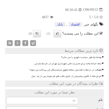
1396/09/22
00:58:45
4837
5
/
5.0
تگهای خبر:
اقتصاد
,
بانك
این مطلب را می پسندید؟
(0)
(1)
X
تازه ترین مطالب مرتبط
بودجه چه طور سیاست شهری را می سازد؟
ایجاد خزانه واحد برای مدیریت مالی شهرداری تهران در شرایط بحرانی
معوقات در ارتباط با افزایش سالانه حقوق بازنشستگان کی پرداخت می شود؟
اجرای ماده ۹ قانون پشتیبانی از احیای بافت های فرسوده پس از ۱۵ سال
نظرات بینندگان در مورد این مطلب
نظر شما در مورد این مطلب
نام: