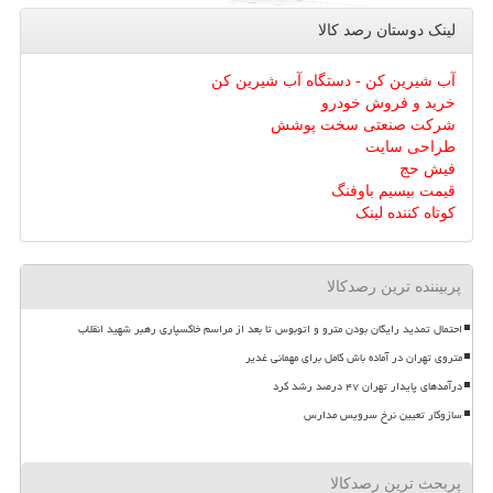
لینک دوستان رصد كالا
آب شیرین کن - دستگاه آب شیرین کن
خرید و فروش خودرو
شرکت صنعتی سخت پوشش
طراحی سایت
فیش حج
قیمت بیسیم باوفنگ
کوتاه کننده لینک
پربیننده ترین رصدکالا
احتمال تمدید رایگان بودن مترو و اتوبوس تا بعد از مراسم خاکسپاری رهبر شهید انقلاب
متروی تهران در آماده باش کامل برای مهمانی غدیر
درآمدهای پایدار تهران ۴۷ درصد رشد کرد
سازوکار تعیین نرخ سرویس مدارس
پربحث ترین رصدکالا