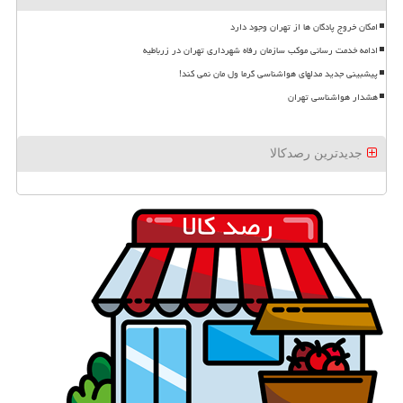
امکان خروج پادگان ها از تهران وجود دارد
ادامه خدمت رسانی موکب سازمان رفاه شهرداری تهران در زرباطیه
پیشبینی جدید مدلهای هواشناسی گرما ول مان نمی کند!
هشدار هواشناسی تهران
جدیدترین رصدکالا