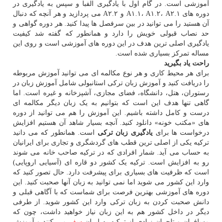
آموزشی است. در گام اول با یادگیری الفبا و سپس به یادگیری در
دوره های A۱.۱، A۱.۲، A۲.۱ و A۲.۲ می پردازید و هر آنچه که دنبال
آن هستید را می توانید در بین سرفصل ها پیدا کنید. هر دوره گواهی و
حد نصاب قبولی خویش را دارد و همانطور که گفته شد کیفیت
یادگیری اصلی ترین هدف در این دوره های آموزشی است و روی این
مساله تمرکز بسیاری شده است.
راحت یاد بگیرید
برای هر محیط کاری و هر نوع مکالمه ای می توانید آموزش مربوطه
را دریافت کنید و آموزش زبان ترکی استانبولی شامل آموزش زبان در
رستوران، هتل، دانشگاه، فضای مجازی، آشپزخانه و غیره است. اما
گاهی تنها هدف این است که بتوانیم به یک زبان دیگر مکالمه ای
درست و کامل داشته باشیم. این آموزش را هم می توانید از دوره
های «مکتب خونه» دانلود کنید. آنچه بسیار شاهد آن هستیم افزایش
درخواست ها برای
یادگیری زبان ترکی
است. همانطور که می دانید
ترکیه یکی از اصلی ترین قطب های گردشگری و تجاری برای ایرانیان
به حساب می آید. شمار افرادی که در ترکیه صاحب خانه می شوند
رو به افزایش است. ترکیه یک کشور دو قاره ای (آسیایی اروپایی)
است که ظرفیت های بسیاری برای پیشرفت دارد. حال تصور کنید که
وارد این کشور می شوید اما نمی توانید به زبان آنها صحبت کنید. این
دوره های آموزشی بهترین فرصت برای شماست که با آگاهی قبلی و
دانش صحبت کردن به زبان ترکی وارد این کشور شوید. از طرفی
دیگر در داخل کشور هم به این زبان نیاز خواهید داشت، چون که
مسافران و تاجران زیادی از ترکیه به ایران
سفر
می کنند و آموزش