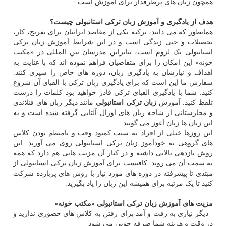
همچون زبان های پرطرفدار برای آموزش است.
هدف از یادگیری و آموزش زبان ترکی استانبولی چیست؟
همانطور که می دانید، ترکیه یکی از مقاصد ایرانیان برای تفریح، کار،
تحصیلات و حتی زندگی است و در این شرایط آموزش زبان ترکی
استانبولی یک لزوم است، بنابراین مدرسان بین المللی در «مکتب
خونه» این امکان را برای متقاضیان فراهم نموده اند که با عنایت به
اهداف و نیازشان به یادگیری زبان، دوره های خاص را سپری کنند.
سفارش ما این است که برای یادگیری زبان ترکی با الفبای آن شروع
کنید. شما با یادگیری الفبای ترکی قادر خواهید بود کلمات را درست
تلفظ کنید. آموزش
زبان ترکی استانبولی
مانند دیگر زبان های فنلاندی
و مجارستانی از شاخه زبان های اورال آلتایی گرفته شده است و به
این زبان ها زبان آغوز می گویند.
این روزها خیلی از افراد به سبب کمبود وقت و نامنظم بودن کلاس
های گروهی به خودآموز زبان ترکی استانبولی روی می آورند. این
روش بازدهی بالایی داشته و در کنار آن مزیت هایی هم دارد که همه
به سمت آن می روند. کافیست برای آموزش زبان ترکی استانبولی از
مبتدی تا پیشرفته در دوره های مورد نیاز با روش های پربازده شرکت
کنید تا یک مرتبه برای همیشه این زبان را یاد بگیرید.
مزیت های آموزش زبان ترکی استانبولی «مکتب خونه»
- دیگر نیازی به رفت و آمد برای رفتن به کلاس های حضوری ندارید و
در وقت و هزینه شما صرفه جویی می شود