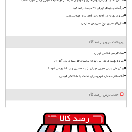
احتمال تمدید رایگان بودن مترو و اتوبوس تا بعد از مراسم خاکسپاری رهبر شهید انقلاب
درآمدهای پایدار تهران ۴۷ درصد رشد کرد
متروی تهران در آماده باش کامل برای مهمانی غدیر
سازوکار تعیین نرخ سرویس مدارس
پربحث ترین رصدکالا
هشدار هواشناسی تهران
شروع بهسازی مدارس تهران برمبنای خواسته دانش آموزان
واگن های چینی متروی تهران از چه مسیری وارد کشور می شوند؟
آماده باش خادمان شهری برای خدمت به جاماندگان اربعین
جدیدترین رصدکالا