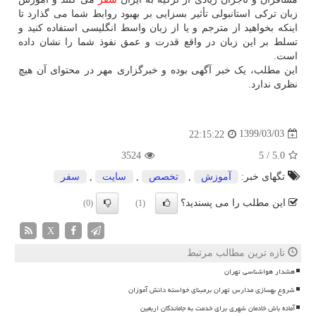
زبان ترکی استانبولی تأثیر بسزایی بر بهبود روابط شما می گذارد تا
اینکه بخواهید از مترجم و یا از زبان واسط انگلیسی استفاده کنید و
تسلط بر این زبان در واقع قدرت و عمق نفوذ شما را نشان داده
است.
این مطلب، یک خبر آگهی بوده و خبرگزاری مهر در محتوای آن هیچ
نظری ندارد.
1399/03/03
22:15:22
3524
5
/
5.0
تگهای خبر:
آموزش
,
تخصص
,
سایت
,
سفر
این مطلب را می پسندید؟
(0)
(1)
X
تازه ترین مطالب مرتبط
هشدار هواشناسی تهران
شروع بهسازی مدارس تهران برمبنای خواسته دانش آموزان
آماده باش خادمان شهری برای خدمت به جاماندگان اربعین