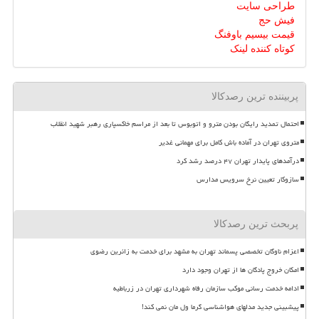
طراحی سایت
فیش حج
قیمت بیسیم باوفنگ
کوتاه کننده لینک
پربیننده ترین رصدکالا
احتمال تمدید رایگان بودن مترو و اتوبوس تا بعد از مراسم خاکسپاری رهبر شهید انقلاب
متروی تهران در آماده باش کامل برای مهمانی غدیر
درآمدهای پایدار تهران ۴۷ درصد رشد کرد
سازوکار تعیین نرخ سرویس مدارس
پربحث ترین رصدکالا
اعزام ناوگان تخصصی پسماند تهران به مشهد برای خدمت به زائرین رضوی
امکان خروج پادگان ها از تهران وجود دارد
ادامه خدمت رسانی موکب سازمان رفاه شهرداری تهران در زرباطیه
پیشبینی جدید مدلهای هواشناسی گرما ول مان نمی کند!