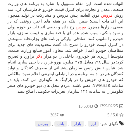
التهاب شده است. این مقام مسؤول با اشاره به برنامه های وزارت
صنعت، معدن و تجارت برای کنترل قیمت خودرو خاطرنشان کرد: سه
روش
فروش
فوق العاده، پیش فروش و مشارکت در تولید همچون
این اقدامات است؛ ضمن اینکه در هفته های اخیر، رونقی که در
بعضی بازارها همچون
بورس
رخ داده و بعضی اتفاقات در حوزه پولی
و سود بانکی، سبب شده عده ای با فضاسازی و قیمت سازی، بازار
خودرو را ملتهب کنند. صادقی نیارکی برنامه های وزارتخانه متبوعش
در کنترل قیمت خودرو را شرح داد گفت محدودیت های جدید برای
متقاضیان خودرو اعمال خواهد شد. معاون امور صنایع وزارت صمت،
متوسط ارزبری هر خودروی داخلی را دو هزار
دلار
برآورد و تصریح
کرد: در سال ۹۸، معادل ۲۷۵ میلیون یورو قرارداد داخلی سازی انجام
شد. عباس تابش رئیس سازمان پشتیبانی از مصرف کنندگان و تولید
کنندگان هم در ادامه برنامه و در ارتباطی اینترنتی اعلام نمود: مالکانی
که خودرو های خویش را در پارکینگ ها نگهداری می کنند، باید در
سامانه NWMS.IR عضو باشند. مردم محل های دپو خودرو های صفر
کیلومتر را به سامانه ۱۲۴ سازمان تعزیرات حکومتی اطلاع دهند.
1399/02/25
15:50:43
3037
5
/
5.0
تگهای خبر:
ارز
,
بازار
,
بانك
,
بورس