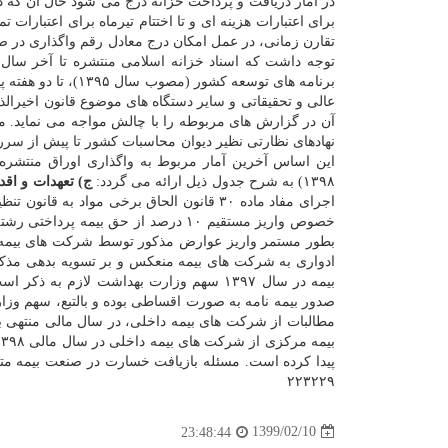
برای اعتبارات هزینه ای و تا اختتام تیرماه برای اعتبارا
تقارن زمانی، در عمل امکان درج معادل رقم واگذاری در صو
برنامه های توسعه کشور (مصوب سال ۱۳۹۵)، تا دو هفته پیش از سررسید و در چارچوب بودجه تفصیلی توسط دانشگاه ها و مؤسسه های
عالی و تحقیقاتی و سایر دستگاه های موضوع قانون اخیرالذک
آن در گزارش های مربوطه را با چالش مواجه می نماید. مض
نهادهای نظارتی نظیر دیوان محاسبات کشور تا پیش از سررس
۱۳۹۸) به شرح جدول ذیل ارائه می گردد:
ج) تعهدات و اق
خصوص واریز مستقیم ۱۰ درصد از حق ب
بطور مستمر واریز عوارض مذکور توسط شرکت های بیمه را 
صدور بیمه نامه به صورت اقساطی بوده و بالتبع، سهم وز
پیدا کرده است. مسئله بازیافت خسارت در صنعت بیمه متفاو
۲۲۳۲۲۹
1399/02/10
23:48:44