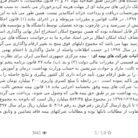
در آمار دریافت و پرداخت خزانه درج می شود حال آن که دستگاه های اجرایی طبق اصلاحیه مواد ۶۳ و ۶۴ قانون مح
ت تملک دارایی های سرمایه ای از مهلت هزینه کردبرخوردار می باشند. به سبب ه
رتحساب دریافت و پرداخت خزانه امکانپذیر نیست. همین طور می باید به این ن
توجه داشت که اسناد خزانه اسلامی منتشره تا آخر سال ۱۳۹۷، در قالب قوانین و م
ر قابل استفاده بوده که همین موضوع امکان استخراج آمار نهایی واگذاری اسنا
اف اینکه امکان ابطال برخی اسناد صادره بنا به درخواست دستگاه های مربو
ید مهیا می باشد که مجموع دلیلهای فوق منتج به تغییر ارقام واگذاری می گرد
این اساس آخرین آمار مربوط به واگذاری اوراق منتشره در سال ۱۳۹۷ (بر حسب اطلاعات واصله از عامل واگذاری تا اختتا
دامات شرکت های بیمه ای:
- بیمه مرکزی جمهوری اسلامی ایران برای نظارت
اجرای مفاد ماده ۳۰ قانون الحاق برخی مواد به قانون تنظیم قسمتی از مقررات مالی دولت (۲) و بند (ب
یمه پرداختی رشته ثالث، مازاد و حوادث سرنشین به حساب وزارت بهداشت، درمان و آموز
بر طبق ارقام مورد تأیید خزانه داری کل کشور پیگیری و نتایج حاصله را 
ادواری به شرکت های بیمه منعکس و بر تسویه بدهی مذکور تاکید نموده است. - در رابطه با مب
بیمه در سال ۱۳۹۷ سهم وزارت بهداشت لازم به ذکر است؛ شرکت های بیمه وفق بخشنامه اجرایی ماده ۸
ارت بهداشت نیز بر طبق حق بیمه هایی که وصول می شوند، پرداخت می گردد. 
مطالبات از شرکت های بیمه داخلی، در سال مالی منتهی به۱۳۹۷/۱۲/۲۸ در مجموع مبلغ ۵۸۴/۳۵ میلیارد ریال است که ب
ت از مطالبات بانک­ها بوده و مطالبات شرکت­های بیمه فاقد تضامین و وثایق م
3043
5
/
5.0