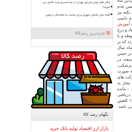
اسبات، تا اختتام فروردین ماه
واگن های چینی متروی تهران از چه مسیری وارد کشور می
مین عدم
شوند؟
کته نیز
آماده باش خادمان شهری برای خدمت به جاماندگان اربعین
قررات مربوطه و در اجرای ماده (۱) قانون احکام دایمی
آموزش
د و درج
جدیدترین رصدکالا
طه و یا
د که بر
م بهمن ماه سال
 بر حسن
) ماده ۳۷ قانون برنامه پنجم توسعه، در
ش پزشکی،
به صورت
لغ کسری واریزی ۳۰۰ میلیارد تومان شرکت های
۱ قانون بیمه شخص ثالث، مجاز به
- مانده
اتوجه به مجموع دریافتی
بیمه مرکزی از شرکت های بیمه داخلی در سال مالی ۱۳۹۸ تا تاریخ ارسال گزارش رقم فوق به رقم ۵۰۴/۱۸ میلیارد ریال برای سال ۱۳۹۷ کاهش
ی باشد.
تگهای رصد كالا
بازار
ارز
اقتصاد
تولید
بانك
خرید