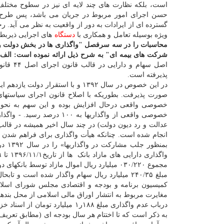
است، بلکه نظارت های چند لایه ای نیز در سطوح مختلف
حسن اجرای امور مربوط در جریان می باشد، پس طرح چ
گسترده ای از ایرادات به دور از واقعیت به نظر می آید. 
ویژه بوسیله تعامل و همکاری با
دستگاه
های اجرایی ذیربط،
محاسبات را در سه سرفصل "واگذاری ها در بخش دولت و با
شرکت های بیمه ای" به شرح ذیل ارائه نموده است:
الف)
اصل سهام و دارایی در قالب قانون اجرای اصل ۴۴ قانون اساسی و قوانین
پذیرفته است.
در این خصوص در سال ۱۳۹۲ و با اس
خصوصی واقعی از واگذاری­ها 
عدالت و رد دیون دولت) در چند سال اخیر همیشه در قال
انجام شده است. چنانکه هیأت واگذاری برای فراهم شد
بمنظ
مجموع ۰۳۰/۲۲۰ میلیارد ریال اموال مازاد توسط بانکهای دولتی و خصوصی شده واگذار شده است. همین طور در فروردین ماه سال جاری نیز
کمیسیون برنامه و بودجه و اقتصادی مجلس شورای اسل