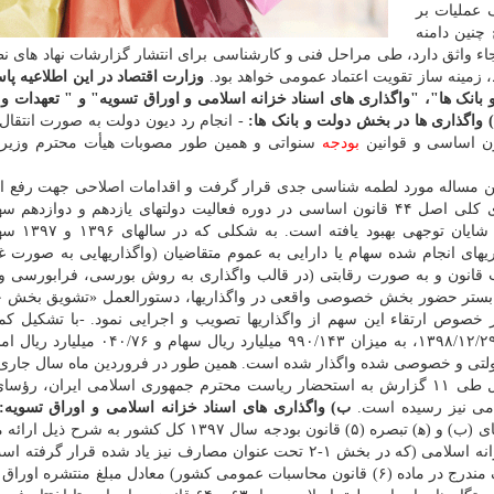
 عملیات بر
نین دامنه
رجاء واثق دارد، طی مراحل فنی و کارشناسی برای انتشار گزارشات نهاد های نظ
 زمینه ساز تقویت اعتماد عمومی خواهد بود.
وزارت اقتصاد در این اطلاعیه پا
نک ها"، "واگذاری های اسناد خزانه اسلامی و اوراق تسویه" و " تعهدات و 
 واگذاری ها در بخش دولت و بانک ها:
- انجام رد دیون دولت به صورت انتقال
بودجه
سنواتی و همین طور مصوبات هیأت محترم وزیرا
تقرار دولت یازدهم این مساله مورد لطمه شناسی جدی قرار گرفت و اقدامات اصلاحی جهت رفع
صورت پذیرفت. بطوریکه با اصلاح قانون اجرای سیاست­های کلی اصل ۴۴ قانون اساسی در دوره فعالیت دولت­های یازدهم و 
خصوصی واقعی درحال افزایش بوده و ای
به ۱۰۰ درصد رسید. - واگذاری­های انجام شده سهام یا دارایی به عموم متقاضیان (واگذاری­هایی به صور
ب قانون و به صورت رقابتی (در قالب واگذاری به روش بورسی، فرابورسی و 
ن بستر حضور بخش خصوصی واقعی در واگذاری­ها، دستورالعمل «تشویق بخ
ور جلب مشارکت در واگذاری­ها» را در سال ۱۳۹۲ در خصوص ارتقاء این سهم از واگذاری­ها تصویب و اجرایی نمود. -با تشکی
واگذاری دارایی های مازاد بانک ‍ ها از تاریخ۱۳۹۶/۱۱/۱ تا ۱۳۹۸/۱۲/۲۹، به میزان ۹۹۰/۱۴۳ میل
مبلغ ۲۴۰/۳۵ میلیارد ریال سهام واگذار شده است و تابحال طی ۱۱ گزارش به استحضار ریاست محترم جمهوری اسلامی ایران
امی نیز رسیده است.
ب) واگذاری های اسناد خزانه اسلامی و اوراق تسویه
مغایرت مربوط به انتشار اوراق مالی اسلامی از محل بندهای (ب) و (ه‍) تبصره (۵) قانون بودجه سال ۱۳۹۷ کل 
درباب عدم واگذاری مبلغ ۱۸۸ر۱ میلیارد تومان از اسناد خزانه اسلامی (که در بخش ۱-۲ تحت عنوان مصارف نیز یاد شده قر
به ذکر است که تا اختتام هر سال بودجه ای (مطابق تعریف مندرج در ماده (۶) قانون محاسبات عمومی کشور) معادل مبلغ منتش