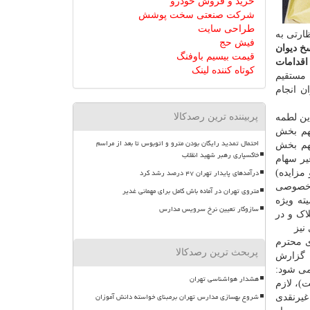
خرید و فروش خودرو
شرکت صنعتی سخت پوشش
طراحی سایت
ارتی به
فیش حج
سخ دیوان
قیمت بیسیم باوفنگ
اقدامات
کوتاه کننده لینک
 مستقیم
ن انجام
پربیننده ترین رصدکالا
 این لطمه
دوازدهم سهم بخش
احتمال تمدید رایگان بودن مترو و اتوبوس تا بعد از مراسم
ن سهم به نحو شایان توجهی بهبود یافته است. به شکلی که در سال­های ۱۳۹۶ و ۱۳۹۷ سهم بخش
خاکسپاری رهبر شهید انقلاب
ت غیر سهام
درآمدهای پایدار تهران ۴۷ درصد رشد کرد
مزایده)
ش خصوصی
متروی تهران در آماده باش کامل برای مهمانی غدیر
ل کمیته ویژه
سازوکار تعیین نرخ سرویس مدارس
یارد ریال سهام و ۰۴۰/۷۶ میلیارد ریال املاک و در
، رؤسای محترم
پربحث ترین رصدکالا
:
گزارش
کشور به شرح ذیل ارائه می شود:
هشدار هواشناسی تهران
ار گرفته است)، لازم
شروع بهسازی مدارس تهران برمبنای خواسته دانش آموزان
ره اوراق غیرنقدی