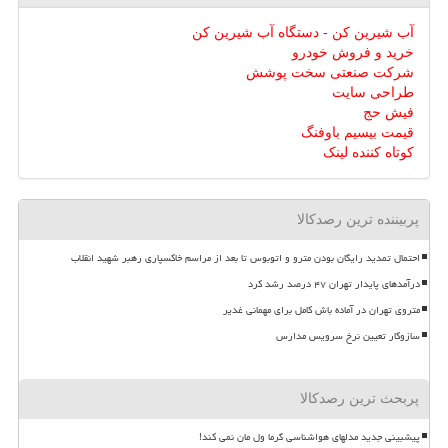
آب شیرین کن - دستگاه آب شیرین کن
خرید و فروش خودرو
شرکت صنعتی سخت پوشش
طراحی سایت
فیش حج
قیمت بیسیم باوفنگ
کوتاه کننده لینک
پربیننده ترین رصدکالا
احتمال تمدید رایگان بودن مترو و اتوبوس تا بعد از مراسم خاکسپاری رهبر شهید انقلاب
درآمدهای پایدار تهران ۴۷ درصد رشد کرد
متروی تهران در آماده باش کامل برای مهمانی غدیر
سازوکار تعیین نرخ سرویس مدارس
پربحث ترین رصدکالا
پیشبینی جدید مدلهای هواشناسی گرما ول مان نمی کند!