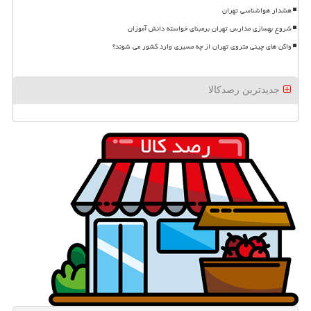
هشدار هواشناسی تهران
شروع بهسازی مدارس تهران برمبنای خواسته دانش آموزان
واگن های چینی متروی تهران از چه مسیری وارد کشور می شوند؟
جدیدترین رصدکالا