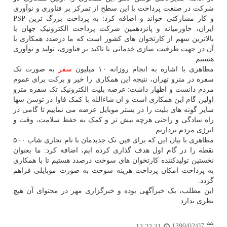
شرکت در صنعت پرداخت با این سطح از تمرکز بر فناوری و نوآوری
و کار مشارکتی خواند و اضافه کرد: به پرداخت بزرگ ترین PSP
ایران، خاورمیانه و پانزدهمین شرکت پرداخت الکترونیک جهان با
بالاترین سهم از کارتخوان های کشور است که ما درصدد همکاری با
آن در جهت ظرفیت سازی خدماتی با تاکید بر فناوری، تولید و نوآوری
هستیم.
مظاهری با اشاره به انجام روزانه ۱۰ میلیون
سفر
به صورت تک
سفره در مترو تهران، نتیجه این همکاری را خیر و برکت برای عموم
مردم دانست و اظهار داشت: عرضه بلیت الکترونیک تک سفره مترو
اولین گام این همکاری است و ان شاءالله با کمک فاوا در توسن سها
سایر گونه های بلیت را در بستر موبایل عرضه می نماییم تا گامی در
راه سادگی و راحتی هرچه بیش تر و کمک به حفظ سلامت، وقت و
انرژی مردم برداریم.
مظاهری با بیان این که برای فین تک جدیدمان با نام تجاری شاپ ۵۰۰
نقطه را در گام اول هدف گذاری کرده ایم، اضافه کرد: ما بعنوان
نخستین تولیدکننده کارتخوان های سوخت درصدد هستیم تا با همکاری
به پرداخت امکان پرداخت هزینه سوخت به صورت موبایلی فراهم
گردد.
این مطلب، یک خبرآگهی بوده و خبرگزاری مهر در محتوای آن هیچ
نظری ندارد.
1399/02/07
13:22:31