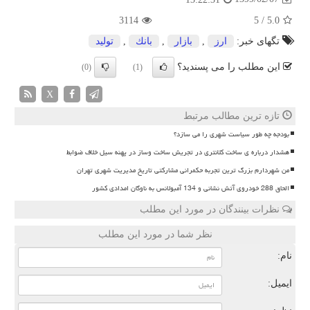
3114
5
/
5.0
تگهای خبر:
ارز
,
بازار
,
بانك
,
تولید
این مطلب را می پسندید؟
(0)
(1)
X
تازه ترین مطالب مرتبط
بودجه چه طور سیاست شهری را می سازد؟
هشدار درباره ی ساخت کلانتری در تجریش ساخت وساز در پهنه سیل خلاف ضوابط
من شهردارم بزرگ ترین تجربه حکمرانی مشارکتی تاریخ مدیریت شهری تهران
الحاق 288 خودروی آتش نشانی و 134 آمبولانس به ناوگان امدادی کشور
نظرات بینندگان در مورد این مطلب
نظر شما در مورد این مطلب
نام:
ایمیل: