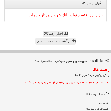
تگهای رصد كالا
بازار
ارز
اقتصاد
تولید
بانك
خرید
رپورتاژ
خدمات
اخبار رصدکالا
بازگشت به صفحه اصلی
rasadkala.ir - حقوق مادی و معنوی سایت رصد كالا محفوظ است
رصد كالا
یافتن بهترین قیمت برای کالاها
رصد کالا، خرید هوشمندانه را با بهترین نرخها در کوتاهترین زمان تجربه کنید
صفحات رصد كالا
درباره ما
تبلیغات در رصد كالا