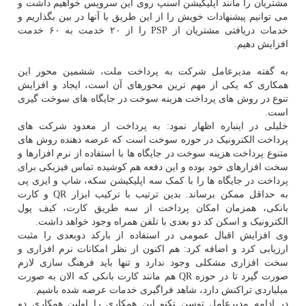
مشتریان را مانند اپلیکیشن اسنپ روی این سرویس خواهیم داشت و
می توانیم پیشنهادات خویش را از این طریق با آنها در بین بگذاریم و
خدمات دریافتی مشتریان از PSP را از ۲۰ خدمت به ۶۰ خدمت
افزایش دهیم.
به گفته مدیرعامل شرکت به پرداخت ملت، ششمین محور این
همکاری که یکی از مهم ترین محورهای آن است، ایجاد و افزایش
تنوع در روش های پرداخت هزینه سوخت در جایگاه های سوخت گیری
است.
خلیلی در اینباره اظهار نمود: به پرداخت از معدود شرکت های
پرداخت الکترونیک در حوزه سوخت است که عرضه دهنده روش های
متنوع پرداخت هزینه سوخت در جایگاه ها با استفاده از نرم افزارها و
سخت افزارهای خود بوده و این دفعه هم کوشیده تماس فیزیکی برای
پرداخت در جایگاه ها را با کمک سه اپلیکیشن سکه، شاپ و ایزی پی
به حداقل ممکن برساند. بدین ترتیب با ترکیب ابزار QR و کارت
بانکی، همزمان امکان پرداخت از سه طریق کارت، کیف پول
الکترونیک و اسکن کد دو بعدی با تلفن همراه وجود خواهد داشت.
وی افزایش اقبال عمومی در استفاده از بارکد دوبعدی را مثبت
ارزیابی کرد و اضافه کرد: هم اکنون از نظر امکانات نرم افزاری و
سخت افزاری مشکلی وجود ندارد و تنها باید فرهنگ سازی لازم
صورت گیرد تا در حوزه QR هم مانند کارت بانکی که الان به صورت
میلیاردی تراکنش دارد، شاهد فراگیری خدمات عرضه شده باشیم.
در ادامه مدیرعامل توسن تکنو این همکاری را اولین همکاری دو