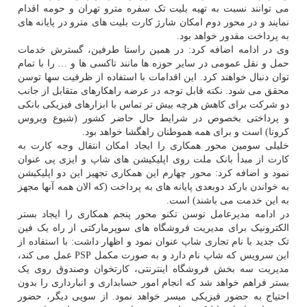
می توانند نسبت به تهیه بلیت تک سفره مترو تهران و حومه اقدام
نمایند و در محور دوم امکان شارژ کارت بلیت های مترو در پایانه های
به پرداخت مقدور خواهد بود.
وی در ادامه اضافه کرد: در همین راستا طرفین، گسترش خدمات
حمل و نقل عمومی در سایر حوزه ها مانند تاکسی ها و … را با تمام
توان دنبال خواهند کرد. این اقدامات با استفاده از ظرفیت سها توسن
محقق می شود. نکته قابل توجه در عرضه راهکارهای متقابل از جانب
دو شرکت برای کاهش هرچه بیش تر تماس با ابزارهای فیزیکی بانکی
و پرداختی بخصوص در شرایط حال حاضر کشور (شیوع ویروس
کرونا) است و برای همه هموطنان راهگشا خواهد بود.
خلیلی سومین محور همکاری را ایجاد امکان انتقال وجه کارت به
کارت از مبدأ بانک ملت روی اپلیکیشن های شاپ و ایزی پی عنوان
نمود و اضافه کرد: محور چهارم این همکاری تجهیز این دو اپلیکیشن
به خواندن بارکد دوبعدی پایانه های به پرداخت (که الان همه آنها مجهز
به این خدمت می باشند) است.
در ادامه مدیرعامل توسن تکنو محور پنجم همکاری را ایجاد بستر
الکترونیک برای مدیریت فروشگاه های سوپرمارکتی از راه یک فین
تک جدید با نام تجاری شاپ عنوان نمود و اظهار داشت: با استفاده از
این سرویس که شاپ نام دارد و به صورت مکمل PSP عمل می کند،
مدیریت سه بخش فروشگاه اینترنتی، کارتخوان وصندوق روی یک
بستر فراهم خواهد شد که انجام امور حسابداری و انبارداری را بدون
احتیاج به حضور فیزیکی میسر خواهد نمود. از سویی دیگر، حضور