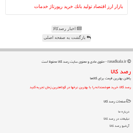
بازار
ارز
اقتصاد
تولید
بانك
خرید
رپورتاژ
خدمات
اخبار رصدکالا
بازگشت به صفحه اصلی
rasadkala.ir - حقوق مادی و معنوی سایت رصد كالا محفوظ است
رصد كالا
یافتن بهترین قیمت برای کالاها
رصد کالا، خرید هوشمندانه را با بهترین نرخها در کوتاهترین زمان تجربه کنید
صفحات رصد كالا
درباره ما
تبلیغات در رصد كالا
آرشیو رصد كالا