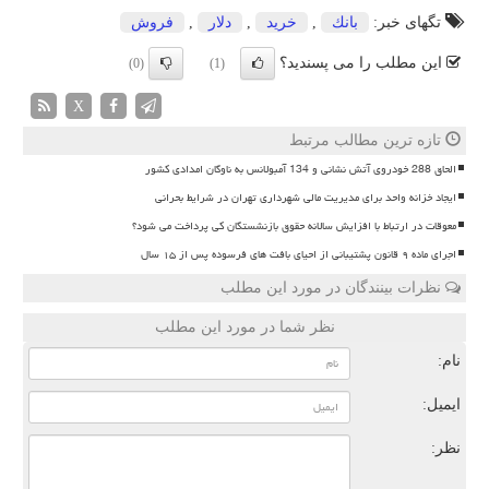
تگهای خبر:
بانك
,
خرید
,
دلار
,
فروش
این مطلب را می پسندید؟
(0)
(1)
X
تازه ترین مطالب مرتبط
الحاق 288 خودروی آتش نشانی و 134 آمبولانس به ناوگان امدادی کشور
ایجاد خزانه واحد برای مدیریت مالی شهرداری تهران در شرایط بحرانی
معوقات در ارتباط با افزایش سالانه حقوق بازنشستگان کی پرداخت می شود؟
اجرای ماده ۹ قانون پشتیبانی از احیای بافت های فرسوده پس از ۱۵ سال
نظرات بینندگان در مورد این مطلب
نظر شما در مورد این مطلب
نام:
ایمیل:
نظر: