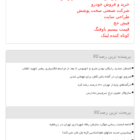
خرید و فروش خودرو
شرکت صنعتی سخت پوشش
طراحی سایت
فیش حج
قیمت بیسیم باوفنگ
کوتاه کننده لینک
پربیننده ترین رصدکالا
احتمال تمدید رایگان بودن مترو و اتوبوس تا بعد از مراسم خاکسپاری رهبر شهید انقلاب
متروی تهران در آماده باش کامل برای مهمانی غدیر
درآمدهای پایدار تهران ۴۷ درصد رشد کرد
سازوکار تعیین نرخ سرویس مدارس
پربحث ترین رصدکالا
ادامه خدمت رسانی موکب سازمان رفاه شهرداری تهران در زرباطیه
پیشبینی جدید مدلهای هواشناسی گرما ول مان نمی کند!