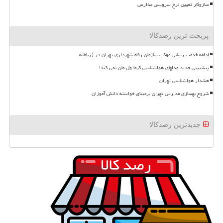
سازوکار تعیین نرخ سرویس مدارس
پربحث ترین رصدکالا
ادامه خدمت رسانی موکب سازمان رفاه شهرداری تهران در زرباطیه
پیشبینی جدید مدلهای هواشناسی گرما ول مان نمی کند!
هشدار هواشناسی تهران
شروع بهسازی مدارس تهران برمبنای خواسته دانش آموزان
جدیدترین رصدکالا