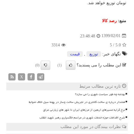
تومان توزیع خواهد شد.
منبع:
رصد كالا
1399/02/01
23:48:48
3314
5
/
5.0
تگهای خبر:
توزیع
,
قیمت
این مطلب را می پسندید؟
(0)
(1)
X
تازه ترین مطالب مرتبط
بودجه چه طور سیاست شهری را می سازد؟
هشدار درباره ی ساخت کلانتری در تجریش ساخت وساز در پهنه سیل خلاف ضوابط
نرخ کرایه مسیرهای اربعین از مرزهای ایران تا شهر های زیارتی عراق
شرح اقدامات حوزه خدمات شهری در مراسم خاکسپاری رهبر شهید انقلاب
نظرات بینندگان در مورد این مطلب