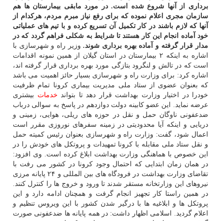
برداری از آنها شروع شده است. در مورد مابقی بیمارستان ها هم
سازمان مجری اعلام نموده كه برای رفع نیاز مبرم مردم، هركدام از
آنها كه لازم باشند در كار تكمیل آن تسریع كرده و با تیم های عملیاتی
خود آماده انجام این كار هستند تا شرایط به شكلی فراهم گردد كه در
مدار قرار گرفته و آماده بهره برداری شوند.
وزیر راه و شهرسازی با
اشاره به اینكه ۲ بیمارستان در استان گیلان از همین نمونه اقدامات
است كه در تالش و لنگرود بتازگی مورد بهره برداری قرار گرفته اند،
اشاره كرد: برای وزارت راه و شهرسازی بسیار حائز اهمیت می باشد
كه بعنوان عضوی از ستاد ملی مدیریت بیماری كرونا تمام ظرفیت
خودرا در اختیار وزارت بهداشت قرار دهد تا بتواند
خدمات
بیشتری
عرضه نماید. این عضو كابینه دولت دوازدهم در پاسخ به سوالی درباب
ضدعفونی ناوگان حمل و نقل در حوزه های ریلی، هوایی، زمینی و
دریایی و اینكه آیا محدودیتی در زمینه سفرهای نوروزی مقرر است
اعمال شود، گفت: وزارت راه و شهرسازی بعنوان رئیس كمیته حمل
و نقل ستاد ملی مقابله با كرونا تمهیدات و پروتكل های خودش را در
این خصوص با هماهنگی وزارت بهداشت ابلاغ كرده است. وی افزود:
در همان زمان ابتدایی كه احتمال وجود كرونا در كشور می رفت با
تقاضای وزارت بهداشت در فرودگاه های بین المللی و ۲۴ پایانه مرزی
نیروهای این وزارتخانه مستقر شدند تا ورود و خروج ها را كنترل كنند.
در همین راستا كار تجهیز انجام گرفت و همچنان ادامه دارد و این
پروتكل ها و ابلاغیه ها با درگیر شدن كشور با این ویروس تنظیم و
اعلام گردید. اسلامی اظهار داشت: در همه پایانه ها ضدعفونی صورت