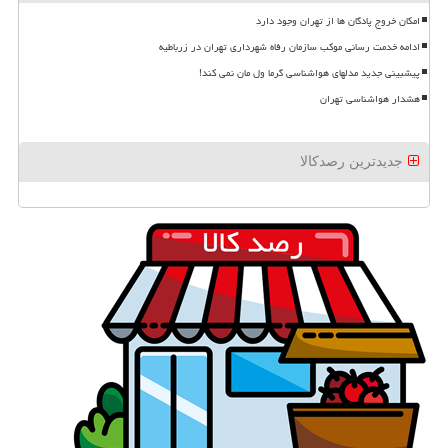
امکان خروج پادگان ها از تهران وجود دارد
ادامه خدمت رسانی موکب سازمان رفاه شهرداری تهران در زرباطیه
پیشبینی جدید مدلهای هواشناسی گرما ول مان نمی کند!
هشدار هواشناسی تهران
جدیدترین رصدکالا