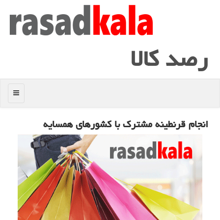
رصد كالا
منو
انجام قرنطینه مشترك با كشورهای همسایه