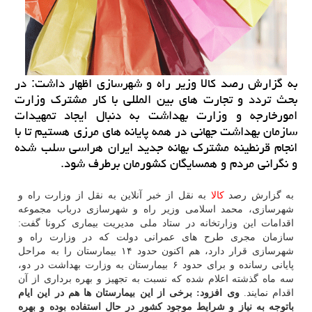
به گزارش رصد كالا وزیر راه و شهرسازی اظهار داشت: در
بحث تردد و تجارت های بین المللی با كار مشترك وزارت
امورخارجه و وزارت بهداشت به دنبال ایجاد تمهیدات
سازمان بهداشت جهانی در همه پایانه های مرزی هستیم تا با
انجام قرنطینه مشترك بهانه جدید ایران هراسی سلب شده
و نگرانی مردم و همسایگان كشورمان برطرف شود.
به گزارش رصد
كالا
به نقل از خبر آنلاین به نقل از وزارت راه و
شهرسازی، محمد اسلامی وزیر راه و شهرسازی درباب مجموعه
اقدامات این وزارتخانه در ستاد ملی مدیریت بیماری كرونا گفت:
سازمان مجری طرح های عمرانی دولت كه در وزارت راه و
شهرسازی قرار دارد، هم اكنون حدود ۱۴ بیمارستان را به مراحل
پایانی رسانده و برای حدود ۶ بیمارستان به وزارت بهداشت در دو،
سه ماه گذشته اعلام شده كه نسبت به تجهیز و بهره برداری از آن
اقدام نمایند.
وی افزود: برخی از این بیمارستان ها هم در این ایام
باتوجه به نیاز و شرایط موجود كشور در حال استفاده بوده و بهره