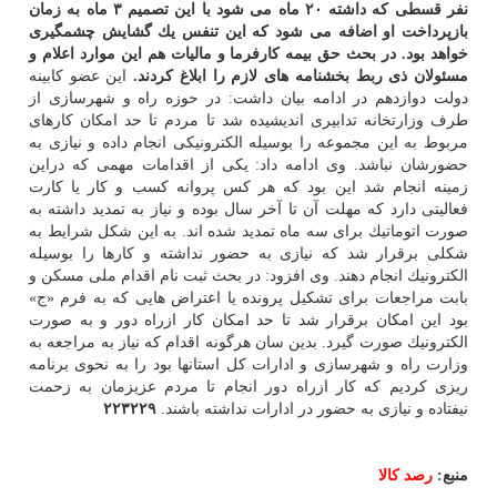
نفر قسطی كه داشته ۲۰ ماه می شود با این تصمیم ۳ ماه به زمان
بازپرداخت او اضافه می شود كه این تنفس یك گشایش چشمگیری
خواهد بود. در بحث حق بیمه كارفرما و مالیات هم این موارد اعلام و
مسئولان ذی ربط بخشنامه های لازم را ابلاغ كردند.
این عضو كابینه
دولت دوازدهم در ادامه بیان داشت: در حوزه راه و شهرسازی از
طرف وزارتخانه تدابیری اندیشیده شد تا مردم تا حد امكان كارهای
مربوط به این مجموعه را بوسیله الكترونیكی انجام داده و نیازی به
حضورشان نباشد. وی ادامه داد: یكی از اقدامات مهمی كه دراین
زمینه انجام شد این بود كه هر كس پروانه كسب و كار یا كارت
فعالیتی دارد كه مهلت آن تا آخر سال بوده و نیاز به تمدید داشته به
صورت اتوماتیك برای سه ماه تمدید شده اند. به این شكل شرایط به
شكلی برقرار شد كه نیازی به حضور نداشته و كارها را بوسیله
الكترونیك انجام دهند. وی افزود: در بحث ثبت نام اقدام ملی مسكن و
بابت مراجعات برای تشكیل پرونده یا اعتراض هایی كه به فرم «ج»
بود این امكان برقرار شد تا حد امكان كار ازراه دور و به صورت
الكترونیك صورت گیرد. بدین سان هرگونه اقدام كه نیاز به مراجعه به
وزارت راه و شهرسازی و ادارات كل استانها بود را به نحوی برنامه
ریزی كردیم كه كار ازراه دور انجام تا مردم عزیزمان به زحمت
نیفتاده و نیازی به حضور در ادارات نداشته باشند.
۲۲۳۲۲۹
منبع:
رصد كالا