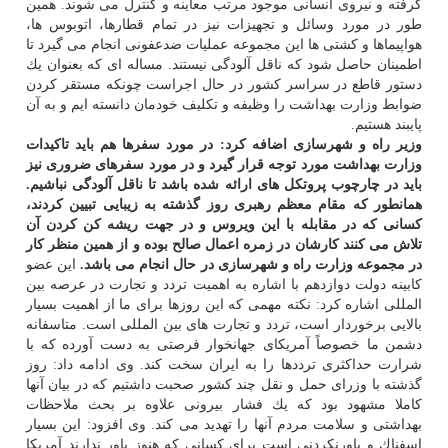
گرفته و نیروی انسانی موجود مرتب معاینه و كنترل می شوند. همین
طور در مورد وسائل و تجهیزات نیز در تمام قطارها، اتوبوس ها،
هواپیماها و كشتی ها این مجموعه عملیات ضدعفونی انجام می گیرد تا
اطمینان حاصل شود كه ناقل آلودگی نیستند. مساله ای كه بعنوان یك
دستور قاطع در سراسر كشور در حال اجراست چونكه مستقر كردن
ضوابط وزارت بهداشت را وظیفه و تكلیف خودمان دانسته ایم و به آن
پایبند هستیم.
وزیر راه و شهرسازی اضافه كرد: در مورد سفرها هم باید تاكیدات
وزارت بهداشت مورد توجه قرار گیرد و در مورد سفرهای ضروری نیز
باید در چارچوب پروتكل های ارائه شده باشد تا ناقل آلودگی نباشیم.
همانطور كه مقام معظم رهبری روز گذشته به زیبایی تبیین كردند،
كسانی كه در مقابله با این ویروس و در جهت ریشه كن كردن آن
تلاش می كنند كارشان در زمره اعمال صالح بوده و از همین منظر كار
در مجموعه وزارت راه و شهرسازی در حال انجام می باشد.
این عضو
كابینه دولت دوازدهم با اشاره به اهمیت تردد و تجارت در عرصه بین
المللی اشاره كرد: نكته مهمی كه این روزها برای ما از اهمیت بسیار
بالایی برخوردار است، تردد و تجارت های بین المللی است. متاسفانه
دشمن ما خصوصاً آمریكای جهانخوار فرصتی به دست آورده كه با
شرارت حداكثری ترددها را به ایران سخت كند. وی ادامه داد: روز
گذشته با وزرای حمل و نقل چند كشور صحبت داشتیم كه در بیان آنها
كاملا مشهود بود كه یك فشار بیرونی علاوه بر بحث ملاحظات
بهداشتی و سلامت مردم آنها را تهدید می كند. وی افزود: این بسیار
اسفناك و باورنكردنی است برای كسانی كه هنوز باور ندارند آمریكا