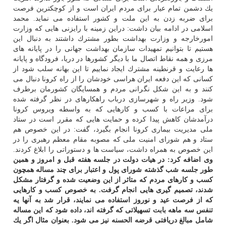
یك دشمن تمام عیار برای مردم ایران است و از كوچكترین فرصت
برای ضربه زدن به این ملت و كشور استفاده می نماید. محمد
اسلامی در ادامه بیان داشت: دراین زمینه با رایزنی هایی كه وزارت
امورخارجه و وزارت بهداشت بطور مشترك داشتند به دنبال این
هستیم تا بتوانیم تمهیدات سازمان بهداشت جهانی را در پایانه های
مرزی و همه نقاط اتصال ما با دیگر كشورها در دریا، فرودگاه و پایانه
ها رعایت و قرنطینه مشترك ایجاد نماییم تا این بهانه سلب شود از
كسانی كه این دفعه ایران هراسی خودشان را از راه كرونا دنبال می
كنند و به این شكل نگرانی مردم و همسایگان كشورمان برطرف
شود. وزیر راه و شهرسازی درباب راهكارهای در نظر گرفته شده
برای مراعات با كسب و كارهایی كه به واسطه ویروس كرونا
درآمدشان كاهش پیدا كرده و حمایت هایی كه مقرر است در ستاد
ملی مدیریت بیماری كرونا انجام بگیرد، گفت: در این خصوص هم
ستاد و هم شورای امنیت ملی كه مصوبه مقام معظم رهبری را در
این خصوص به همراه داشت، سیاست ها و دستوراتی را ابلاغ كردند.
وی اضافه كرد: در هیات دولت در جلسه هفته قبل و امروز و همین
طور جلسه شب گذشته شورای پول و اعتبار برای چند مساله همچون
كسب و كارهای مردم كه متاثر از این وضعیت شده و گرفتار مشكل
شدند، تصمیم گیری هایی انجام گرفت. به خصوص كسب و كارهایی
كه از فرصت عید و نوروز استفاده می نمایند، قرار شد به آنها یه
تنفس سه ماهه بابت تسهیلاتی كه گرفته اند، داده شود كه این مساله
شامل مبالغ دریافتی قرضه الحسنه نیز می شود. بعنوان مثال اگر یك