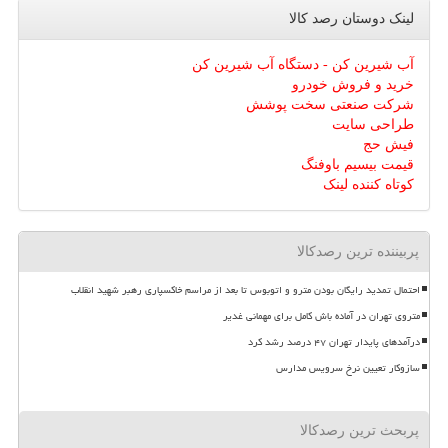
لینک دوستان رصد كالا
آب شیرین کن - دستگاه آب شیرین کن
خرید و فروش خودرو
شرکت صنعتی سخت پوشش
طراحی سایت
فیش حج
قیمت بیسیم باوفنگ
کوتاه کننده لینک
پربیننده ترین رصدکالا
احتمال تمدید رایگان بودن مترو و اتوبوس تا بعد از مراسم خاکسپاری رهبر شهید انقلاب
متروی تهران در آماده باش کامل برای مهمانی غدیر
درآمدهای پایدار تهران ۴۷ درصد رشد کرد
سازوکار تعیین نرخ سرویس مدارس
پربحث ترین رصدکالا