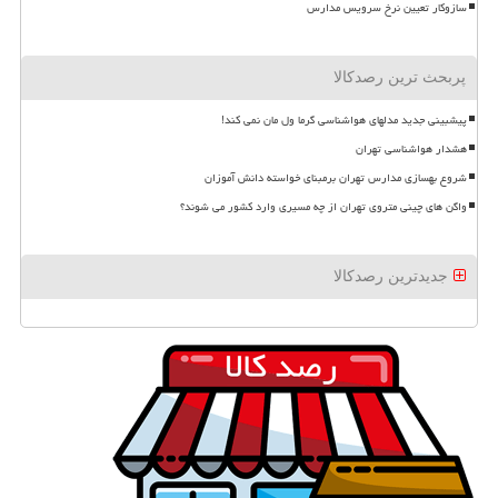
سازوکار تعیین نرخ سرویس مدارس
پربحث ترین رصدکالا
پیشبینی جدید مدلهای هواشناسی گرما ول مان نمی کند!
هشدار هواشناسی تهران
شروع بهسازی مدارس تهران برمبنای خواسته دانش آموزان
واگن های چینی متروی تهران از چه مسیری وارد کشور می شوند؟
جدیدترین رصدکالا