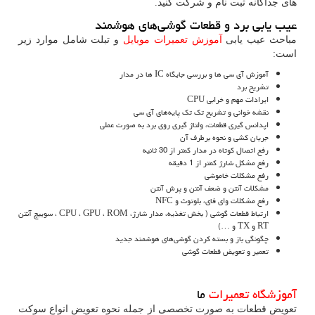
های جداگانه ثبت نام و شرکت کنید.
عیب یابی برد و قطعات گوشی‌های هوشمند
مباحث عیب یابی
آموزش تعمیرات موبایل
و تبلت شامل موارد زیر
است:
آموزش آی سی ها و بررسی جایگاه IC ها در مدار
تشریح برد
ایرادات مهم و خرابی CPU
نقشه خوانی و تشریح تک تک پایه‌های آی سی‌
اپدانس گیری قطعات، ولتاژ گیری روی برد به صورت عملی
جریان کشی و نحوه برطرف آن
رفع اتصال کوتاه در مدار کمتر از 30 ثانیه
رفع مشکل شارژ کمتر از 1 دقیقه
رفع مشکلات خاموشی
مشکلات آنتن و ضعف آنتن و پرش آنتن
رفع مشکلات وای فای، بلوتوث و NFC
ارتباط قطعات گوشی ( بخش تغذیه، مدار شارژ، CPU ، GPU ، ROM ، سوییچ آنتن
RT و TX و …)
چگونگی باز و بسته کردن گوشی‌های هوشمند جدید
تعمیر و تعویض قطعات گوشی
آموزشگاه تعمیرات
ما
تعویض قطعات به صورت تخصصی از جمله نحوه تعویض انواع سوکت