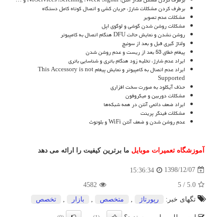
برطرف کردن مشکلات شارژ، جریان کشی و اتصال کوتاه کامل دستگاه
مشکلات عدم تصویر
مشکلات روشن شدن گوشی و لوگوی اپل
روشن نشدن و نمایش حالت DFU هنگام اتصال به کامپیوتر
ولتاژ گیری قبل و بعد از سوئیچ
پیغام خطای 53 بعد از ریست و عدم روشن شدن
ایراد عدم شارژ، تخلیه زود هنگام باتری و شناسایی باتری
ایراد عدم اتصال به کامپیوتر و نمایش پیغام This Accessory is not
Supported
حذف آیکلود به صورت سخت افزاری
مشکلات دوربین و میکروفون
ایراد ضعف دائمی آنتن در همه شبکه‌ها
مشکلات فینگر پرینت
عدم روشن شدن و ضعف آنتن WiFi و بلوتوث
آموزشگاه تعمیرات موبایل
ما برترین کیفیت را ارائه می دهد
1398/12/07
15:36:34
4582
5
/
5.0
تگهای خبر:
رپورتاژ
,
متخصص
,
بازار
,
تخصص