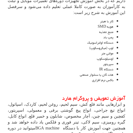
داریم که در بخش آموزش تجهیزات دوره‌های تعمیرات موبایل و تبلت
به کارآموزان به صورت کاملا عملی تعلیم داده می‌شود و سرفصل
این آموزش به شرح زیر است:
کار با هیتر
هویه SMD
منبع تغذیه
پمپ باد
دستگاه اولتراسونیک
لوپ (میکروسکوپ)
مولتی متر
اوسیلوسکوپ
سپریتور
دستگاه IR
هات گان یا سشوار صنعتی
باکس نرم افزاری
آموزش تعویض و پروگرام هارد
و ابزارهایی مانند قلع کش، سیم لحیم، روغن لحیم، کاردک، اسپاتول،
انواع تیغ جراحی، انواع پیچ گوشتی برقی و معمولی، اسپریتور،
کفچین و سیم چین، آچار مخصوص، شابلون و خمیر قلع, انواع کابل،
گیره رومیزی، سیم لاکی، تینر فوری و فلکس یاد داده خواهد شد و
همچنین جهت آموزش کار با دستگاه
BGA machine
میتوانید در دوره