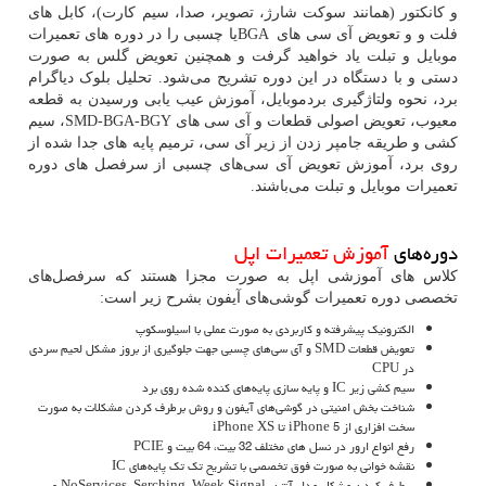
و کانکتور (همانند سوکت شارژ، تصویر، صدا، سیم کارت)، کابل های
فلت و و تعویض آی سی های
BGA
یا چسبی را در دوره های تعمیرات
موبایل و تبلت یاد خواهید گرفت و همچنین تعویض گلس به صورت
دستی و با دستگاه در این دوره تشریح می‌شود. تحلیل بلوک دیاگرام
برد، نحوه ولتاژگیری بردموبایل، آموزش عیب یابی ورسیدن به قطعه
معیوب، تعویض اصولی قطعات و آی سی های
SMD-BGA-BGY
، سیم
کشی و طریقه جامپر زدن از زیر آی سی، ترمیم پایه های جدا شده از
روی برد، آموزش تعویض آی سی‌های چسبی از سرفصل های دوره
تعمیرات موبایل و تبلت می‌باشند.
دوره‌های
آموزش تعمیرات اپل
کلاس های آموزشی اپل به صورت مجزا هستند که سرفصل‌های
تخصصی دوره تعمیرات گوشی‌های آیفون بشرح زیر است:
الکترونیک پیشرفته و کاربردی به صورت عملی با اسیلوسکوپ
تعویض قطعات SMD و آی سی‌های چسبی جهت جلوگیری از بروز مشکل لحیم سردی
در CPU
سیم کشی زیر IC و پایه سازی پایه‌های کنده شده روی برد
شناخت بخش امنیتی در گوشی‌های آیفون و روش برطرف کردن مشکلات به صورت
سخت افزاری از iPhone 5 تا iPhone XS
رفع انواع ارور در نسل های مختلف 32 بیت، 64 بیت و PCIE
نقشه خوانی به صورت فوق تخصصی با تشریح تک تک پایه‌های IC
برطرف کردن مشکل مدار آنتن، NoServices ،Serching ،Week Signal و …