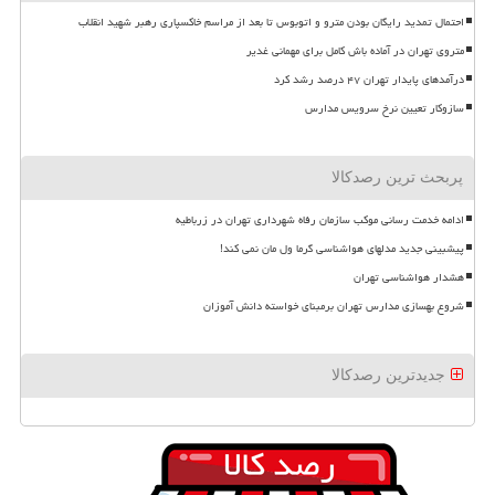
احتمال تمدید رایگان بودن مترو و اتوبوس تا بعد از مراسم خاکسپاری رهبر شهید انقلاب
متروی تهران در آماده باش کامل برای مهمانی غدیر
درآمدهای پایدار تهران ۴۷ درصد رشد کرد
سازوکار تعیین نرخ سرویس مدارس
پربحث ترین رصدکالا
ادامه خدمت رسانی موکب سازمان رفاه شهرداری تهران در زرباطیه
پیشبینی جدید مدلهای هواشناسی گرما ول مان نمی کند!
هشدار هواشناسی تهران
شروع بهسازی مدارس تهران برمبنای خواسته دانش آموزان
جدیدترین رصدکالا