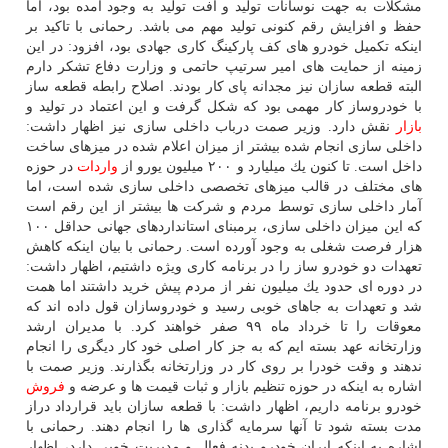
مشكلات به جهت نوسانات تولید و افت تولید به وجود آمده بود، اما
حفظ و افزایش رقم كنونی تولید مهم می باشد. رحمانی با تاكید بر
اینكه تكمیل خودرو های كف پاركینگ كاری جهادی بود، افزود: در این
زمینه از حمایت های امیر سرتیپ حاتمی و وزارت دفاع تشكر دارم
البته قطعه سازان نیز مجدانه پای كار بودند. اصلاح رابطه قطعه ساز
با خودروساز كار مهمی بود كه شكل گرفت و این اعتماد در تولید و
بازار
نقش دارد. وزیر صمت درباب داخلی سازی نیز اظهار داشت:
داخلی سازی انجام شده بیشتر از میزان اعلام شده در میزهای ساخت
داخل است. تا كنون یك میلیارد و ۲۰۰ میلیون یورو از
واردات
در حوزه
های مختلف در قالب میزهای تخصصی داخلی سازی شده است، اما
آمار داخلی سازی توسط مردم و شركت ها بیشتر از این رقم است
كه این میزان داخلی سازی، برمبنای استانداردهای جهانی حداقل ۱۰۰
هزار فرصت شغلی به وجود آورده است. رحمانی با بیان اینكه كاهش
تعهدات دو خودرو ساز را در برنامه كاری ویژه داشتیم، اظهار داشت:
در دوره ای حدود یك میلیون نفر از مردم پیش خرید داشتند اما همت
شد و تعهدات به جاهای خوبی رسید و خودروسازان قول داده اند كه
معوقات را تا خرداد ماه ۹۹ صفر خواهند كرد. با مدیران ارشد
وزارتخانه عهد بسته ایم كه به جز كار اصلی خود كار دیگری را انجام
ندهند و وقت خودرا بر روی كار در وزارتخانه بگذارند. وزیر صمت با
اشاره به اینكه در حوزه تنظیم بازار و ثبات قیمت ها و عرضه و
فروش
خودرو برنامه داریم، اظهار داشت: با قطعه سازان باید قرارداد دراز
مدت بسته شود تا آنها سرمایه گذاری ها را انجام دهند. رحمانی با
اشاره به اینكه ایران خودرو بدنه فعال و مدیریت خوبی دارد، اظهار