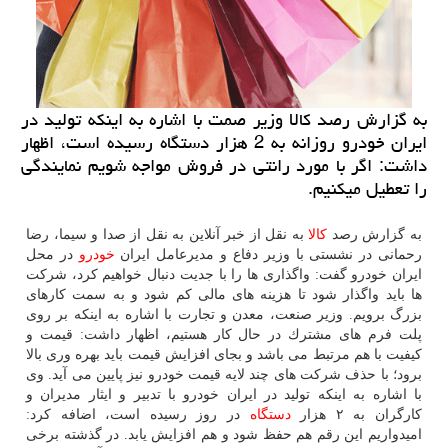
به گزارش رصد كالا وزیر صمت با اشاره به اینكه تولید در
ایران خودرو روزانه به 2 هزار دستگاه رسیده است، اظهار
داشت: اگر با مورد رانتی در فروش مواجه شویم نمایندگی
را تعطیل میكنیم.
به گزارش رصد
كالا
به نقل از خبر آنلاین به نقل از صدا و سیما، رضا
رحمانی در نشستی با وزیر دفاع و مدیرعامل ایران
خودرو
در محل
ایران خودرو گفت: واگذاری ها را با جدیت دنبال خواهیم كرد، شركت
ها باید واگذار شود تا هزینه های مالی كم شود و به سمت كارهای
بزرگ برویم. وزیر صنعت، معدن و تجارت با اشاره به اینكه بر روی
پلت فرم های مشترك در حال كار هستیم، اظهار داشت: قیمت و
كیفیت با هم مرتبط می باشد و بجای افزایش قیمت باید بهره وری بالا
برود؛ با حذف شركت های چند لایه قیمت خودرو نیز پایین می آید. وی
با اشاره به اینكه تولید در ایران خودرو با تدبیر و ایثار مدیران و
كارگران به ۲ هزار
دستگاه
در روز رسیده است، اضافه كرد:
امیدواریم این رقم هم حفظ شود و هم افزایش یابد. در گذشته برخی