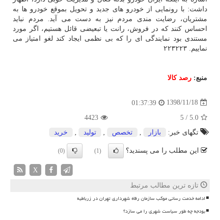
داشت: با رونمایی از خودرو های جدید و تحویل بموقع خودرو ها به
مشتریان، رضایت مندی مردم نیز به دست می آید. مردم نباید
احساس كنند كه در فروش، رانت یا تبعیضی قائل هستیم، اگر مورد
مستندی بود نمایندگی ای را كه بی نظمی ایجاد كند لغو امتیاز می
نماییم. ۲۲۳۲۲۳
منبع:
رصد كالا
1398/11/18
01:37:39
4423
5
/
5.0
تگهای خبر:
بازار
,
تخصص
,
تولید
,
خرید
این مطلب را می پسندید؟
(0)
(1)
X
تازه ترین مطالب مرتبط
ادامه خدمت رسانی موکب سازمان رفاه شهرداری تهران در زرباطیه
بودجه چه طور سیاست شهری را می سازد؟