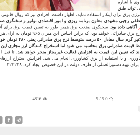
ی با اشاره
 تواند طبق
 برق برای اینكار استفاده نماید، اظهار داشت: افرادی نیز كه روال قانونی 
ی رجبی مشهدی معاون برنامه ریزی و امور اقتصادی توانیر و سخنگوی ص
آگاهی داده بود.
سخنگوی صنعت برق همین طور به تعیین قیمت برق برای آنه
كرده و گفته بود كه قیمت برق این مراكز معادل متوسط نرخ برق صادراتی خواهد بود، كه براین اس
بر این اساس، این نرخ در ۸ ماه غیر گرم سال معادل ۵۰ درصد م
متوسط قیمت صادراتی برق محاسبه می شود اما استخراج كنندگان ارز مجازی این 
ند كه تعیین این قیمت به افزایش فعالیت غیرمجاز منجر خواهد شد.
تا قبل از
ورزی و با استفاده از برق كشاورزی انجام می شد. افزایش استراخ ارزها
ی تهیه دستورالعملی از طرف دولت در این خصوص ایجاد كرد. ۲۲۳۲۲۸
4816
5
/
5.0
X