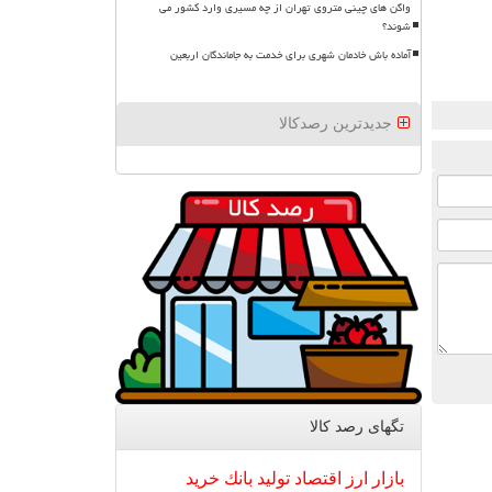
واگن های چینی متروی تهران از چه مسیری وارد کشور می
شوند؟
آماده باش خادمان شهری برای خدمت به جاماندگان اربعین
جدیدترین رصدکالا
تگهای رصد كالا
بازار
ارز
اقتصاد
تولید
بانك
خرید