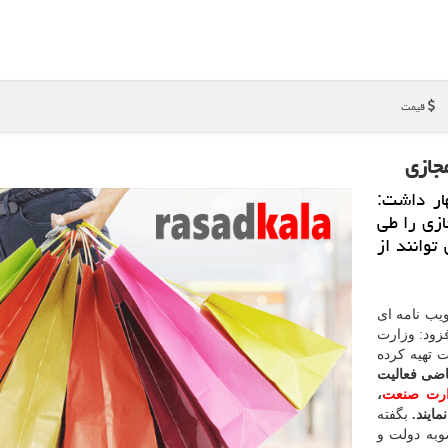
قیمت
جازی
ار داشت:
ازی را طی
توانند از
ویب نامه ای
فزود: وزارت
ت تهیه كرده
اضی فعالیت
ارت صنعت
،
ایند.
بگفته
وبه دولت و