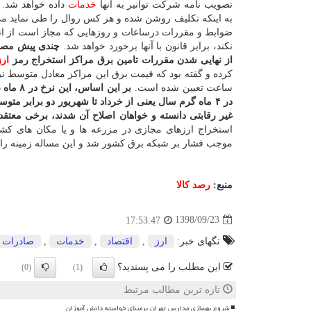
تصویب نامه شركت توانیر به آنها
خدمات
داده خواهد شد. و
به اینكه تكلیف روشن شده و هر كس روال را طی نماید می
ضوابط و مقررات درساعات و روزهایی كه مجاز است از انرژی
نكند، برابر قانون با آنها برخورد خواهد شد.
چندی پیش مصطف
از نهایی شدن مقررات تامین برق مراكز استخراج رمز
ارز
ساعت تعیین شده است.
در ۴ ماه گرم سال یعنی از خرداد تا شهریور دو برابر 
غیر رقابتی دانسته و خواهان اصلاح آن شدند، برخی معتقد
استخراج ارزهای مجازی در مزرعه ها و یا مكان های كشا
موجب فشار بر شبكه برق كشور شد و این مساله زمینه را برا
منبع:
رصد كالا
1398/09/23
17:53:47
تگهای خبر:
ارز
,
اقتصاد
,
خدمات
,
صادرات
این مطلب را می پسندید؟
(0)
(1)
تازه ترین مطالب مرتبط
شروع بهسازی مدارس تهران برمبنای خواسته دانش آموزان