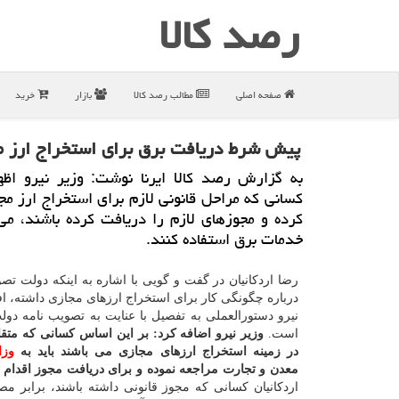
رصد كالا
صفحه اصلی
مطالب رصد كالا
بازار
خرید
پیش شرط دریافت برق برای استخراج ارز م
به گزارش رصد كالا ایرنا نوشت: وزیر نیرو اظه
كسانی كه مراحل قانونی لازم برای استخراج ارز مج
كرده و مجوزهای لازم را دریافت كرده باشند، می 
خدمات برق استفاده كنند.
رضا اردكانیان در گفت و گویی با اشاره به اینكه دولت تص
درباره چگونگی كار برای استخراج ارزهای مجازی داشته، ا
نیرو دستورالعملی به تفصیل با عنایت به تصویب نامه دول
است.
وزیر نیرو اضافه كرد: بر این اساس كسانی كه متق
در زمینه استخراج ارزهای مجازی می باشند باید به
وز
معدن و تجارت مراجعه نموده و برای دریافت مجوز اقدام نم
اردكانیان كسانی كه مجوز قانونی داشته باشند، برابر مص