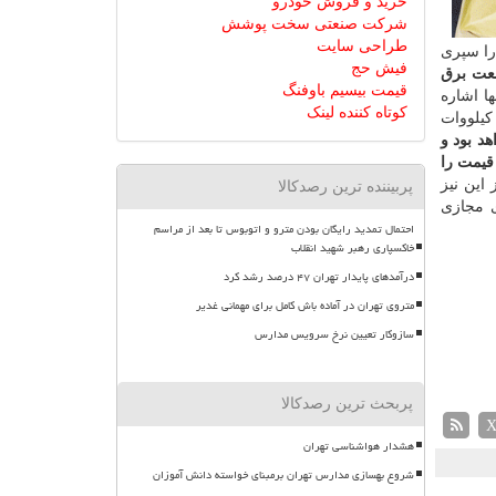
خرید و فروش خودرو
شرکت صنعتی سخت پوشش
طراحی سایت
را سپری
فیش حج
نعت برق
قیمت بیسیم باوفنگ
ا اشاره
کوتاه کننده لینک
اس این میزان ۹۶۵ تومان به ازای هر كیلووات
توسط نرخ برق صادراتی یعنی ۴۸۰ تومان خواهد بود و
قیمت را
 این نیز
پربیننده ترین رصدکالا
ی مجازی
احتمال تمدید رایگان بودن مترو و اتوبوس تا بعد از مراسم
خاکسپاری رهبر شهید انقلاب
درآمدهای پایدار تهران ۴۷ درصد رشد کرد
متروی تهران در آماده باش کامل برای مهمانی غدیر
سازوکار تعیین نرخ سرویس مدارس
پربحث ترین رصدکالا
هشدار هواشناسی تهران
شروع بهسازی مدارس تهران برمبنای خواسته دانش آموزان