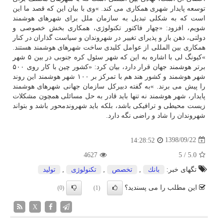
توسعه پایدار شهری همكاری می كند. »وی با بیان این كه قصد ما این
است كه به شكلی تبدیل به سازمان ملل برای شهرهای هوشمند
شویم، افزود: «چهار فاكتور تكنولوژی، همكاری بخش خصوصی و
دولتی، ذهن باز و پذیرای تغییر در شهروندان و سیاست گذاران در كنار
همكاری بین المللی از عوامل كلیدی ساخت شهرهای هوشمند هستند.
»كیونگ لی با اشاره به این كه شهر سئول كره جنوبی در بین ۵ شهر
برتر هوشمند جهان قرار دارد، بیان كرد: «كشور چین با كار روی ۵۰۰
شهر هوشمند و كشور هند هم با تمركز بر ۱۰۰ شهر هوشمند این روند
را پیش می برند. »به گفته دبیركل سازمان جهانی شهرهای هوشمند
پایدار، شهر هوشمند نه تنها باید قادر به حل مسائلی همچون مشكلات
زیست محیطی و ترافیكی باشد، بلكه باید شهروندمحور باشد و بتواند
شهروندان را شاد و راضی نگه دارد.
1398/09/22
14:28:52
4627
5
/
5.0
تگهای خبر:
بانك
,
تخصص
,
تكنولوژی
,
تولید
این مطلب را می پسندید؟
(0)
(1)
X