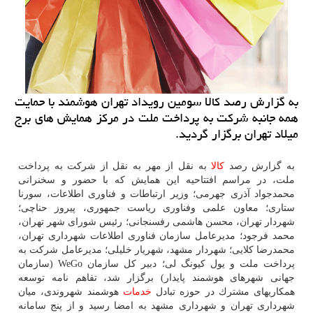
به گزارش رصد كالا سومین رویداد تهران هوشمند با حمایت
همه جانبه شركت به پرداخت ملت در مركز همایش های برج
میلاد تهران برگزار گردید.
به گزارش رصد
كالا
به نقل از مهر به نقل از شركت به پرداخت
ملت، در مراسم افتتاحیه این همایش كه با حضور و سخنرانی
محمدجواد آذری جهرمی؛ وزیر ارتباطات و فناوری اطلاعات، سورنا
ستاری؛ معاون علمی وفناوری ریاست جمهوری، پیروز حناچی؛
شهردار تهران، محسن هاشمی رفسنجانی؛ رئیس شورای شهر تهران،
محمد فرجود؛ مدیرعامل سازمان فناوری اطلاعات شهرداری تهران،
محمدرضا كلایی؛ شهردار مشهد، شهریار خلیلی؛ مدیرعامل شركت به
پرداخت ملت و یول كیونگ لی؛ دبیر كل سازمان WeGo (سازمان
جهانی شهرهای هوشمند پایدار) برگزار شد، تفاهم نامه توسعه
همكاریهای مشترك در حوزه تبادل
خدمات
هوشمند شهروندی، میان
شهرداری تهران و شهرداری مشهد به امضا رسید و از پنج سامانه