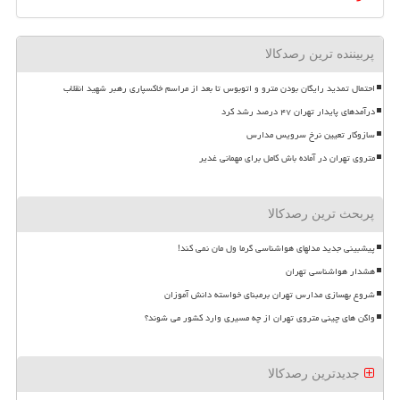
پربیننده ترین رصدکالا
احتمال تمدید رایگان بودن مترو و اتوبوس تا بعد از مراسم خاکسپاری رهبر شهید انقلاب
درآمدهای پایدار تهران ۴۷ درصد رشد کرد
سازوکار تعیین نرخ سرویس مدارس
متروی تهران در آماده باش کامل برای مهمانی غدیر
پربحث ترین رصدکالا
پیشبینی جدید مدلهای هواشناسی گرما ول مان نمی کند!
هشدار هواشناسی تهران
شروع بهسازی مدارس تهران برمبنای خواسته دانش آموزان
واگن های چینی متروی تهران از چه مسیری وارد کشور می شوند؟
جدیدترین رصدکالا