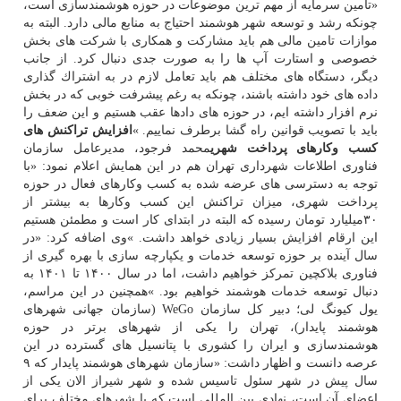
«تامین سرمایه از مهم ترین موضوعات در حوزه هوشمندسازی است،
چونكه رشد و توسعه شهر هوشمند احتیاج به منابع مالی دارد. البته به
موازات تامین مالی هم باید مشاركت و همكاری با شركت های بخش
خصوصی و استارت آپ ها را به صورت جدی دنبال كرد. از جانب
دیگر، دستگاه های مختلف هم باید تعامل لازم در به اشتراك گذاری
داده های خود داشته باشند، چونكه به رغم پیشرفت خوبی كه در بخش
نرم افزار داشته ایم، در حوزه های دادها عقب هستیم و این ضعف را
باید با تصویب قوانین راه گشا برطرف نماییم. »
افزایش تراكنش های
كسب وكارهای پرداخت شهری
محمد فرجود، مدیرعامل سازمان
فناوری اطلاعات شهرداری تهران هم در این همایش اعلام نمود: «با
توجه به دسترسی های عرضه شده به كسب وكارهای فعال در حوزه
پرداخت شهری، میزان تراكنش این كسب وكارها به بیشتر از
۳۰میلیارد تومان رسیده كه البته در ابتدای كار است و مطمئن هستیم
این ارقام افزایش بسیار زیادی خواهد داشت. »وی اضافه كرد: «در
سال آینده بر حوزه توسعه خدمات و یكپارچه سازی با بهره گیری از
فناوری بلاكچین تمركز خواهیم داشت، اما در سال ۱۴۰۰ تا ۱۴۰۱ به
دنبال توسعه خدمات هوشمند خواهیم بود. »همچنین در این مراسم،
یول كیونگ لی؛ دبیر كل سازمان WeGo (سازمان جهانی شهرهای
هوشمند پایدار)، تهران را یكی از شهرهای برتر در حوزه
هوشمندسازی و ایران را كشوری با پتانسیل های گسترده در این
عرصه دانست و اظهار داشت: «سازمان شهرهای هوشمند پایدار كه ۹
سال پیش در شهر سئول تاسیس شده و شهر شیراز الان یكی از
اعضای آن است، نهادی بین المللی است كه با شهرهای مختلف برای