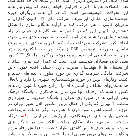
شدن طیف در دسترس كاربران است كه بر مبنای آن چه گفته شد،
تعداد اتصالات هم تا ۱۰برابر افزایش خواهد یافت. اما پیش نیاز همه
این تحولات، اكوسیستمی است كه در آن همه بازیگران حوزه
هوشمندسازی شامل اپراتورها، شركت های IT، قانون گذاران و
مجریان قانون با هم حركت كنند و فرآیند همگام سازی را شكل
دهند.»وی با بیان این كه در كشور ما هم گام های خوبی در راه
هوشمندسازی برداشته شده است كه باید به صورت جدی دنبال شود،
اضافه كرد: «شركت به پرداخت ملت كه بنا بر رتبه بندی نشریه مرجع
نیلسون ریپورت پانزدهمین PSP (شركت پرداخت الكترونیك) برتر
جهان به حساب می آید، خود زیرمجموعه بزرگترین هلدینگ IT كشور
یعنی گروه بهسازان هوشمند فردا است كه ۴هزار نفر نیروی شاغل،
از پشتیبان ها تا مهندسان مجرب دارد. »خلیلی اعلام نمود: «این
شركت آمادگی سرمایه گذاری در حوزه فناوری، ایده های جدید و
كسب وكارهای نوین در حوزه هوشمندسازی شهری را دارد و تابحال
هم همكاریهای مختلف و گسترده ای را در این حوزه با شهرداری های
كشور داشته كه ازجمله آنها می توان به همكاری با باشگاه فرهنگ
وهنر ایرانی ها در شهرداری تهران و باشگاه شهروندان شهرداری
منطقه ۳ تهران كه یكی از فعال ترین مناطق كلان شهر تهران در
حوزه IT است اشاره نمود. »وی با اشاره به دیگر خدمات به پرداخت
همچون پایانه های فروشگاهی، اپلیكیشن موبایلی
سكه
، درگاه
پرداخت اینترنتی، ایجاد امكان پرداخت الكترونیك در جایگاه های
سوخت و هم حذف قبوض كاغذی اظهار داشت: «افزایش رفاه مردم
و كاهش سفرهای درون شهری ازجمله نتایج این محصولات و خدمات