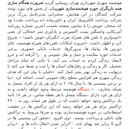
هوشمند شهری شهرداری تهران رونمایی گردید.
ضرورت همگام سازی
همه بازیگران حوزه هوشمندسازی شهری
یكی از بخش های مورد توجه
شركت كنندگان در این همایش، سخنرانی مدیرعامل بزرگ ترین
شركت پرداخت الكترونیك ایران و خاورمیانه (به پرداخت ملت) بود
كه سخنان خویش را با نمایش صفحه نخست آخرین شماره روزنامه
آمریكایی واشنگتن پست اكسپرس و یادآوری تیتر جنجالی آن یعنی
«امیدواریم با تلفن های همراه نفرت انگیزتان خوش باشید! » شروع
كرد و اظهار داشت: «امروزه امكانات تلفن های همراه هوشمند، جای
دوربین ها، پیامك ها، مرورگرها، خدمات بانكی حضوری، برخی
خدمات حوزه سلامت و حمل و نقل عمومی و... را گرفته اند و جزو
لاینفك زندگی كردم به حساب می آیند، تا جایی كه تمام مراحل
تحصیل، كار و زندگی و رفتارهای انسان ها را ثبت و ضبط می كنند تا
درنهایت به زندگی بهتر بشر كمك كنند. »خلیلی با بیان این كه هدف
زندگی شهری هم افزایش سطح رفاه عمومی است، اضافه كرد: «بنا
بر برخی پیشبینی ها، تا سال ۲۰۲۵ به ازای هر یك از افراد متصل به
شبكه مجازی، ۱۰
دستگاه
هوشمند مرتبط وجود خواهد داشت و به
ازای هر فرد دارای دستگاه متصل با هر نقطه تماس، در هر ۱۸ ثانیه
یك تراكنش وجود خواهد داشت كه در طول هر شبانه روز به ۴۹۰۰
تراكنش برای هر نفر خواهد رسید كه این تراكنش ها، در حقیقت
استعلاماتی در حوزه هوشمندسازی بوده و صرفا مربوط به تراكنش
های بانكی و پرداخت نیستند. »وی افزود: «تحقق این پیشبینی ها در
گرو ۵ برابر شد پهنای باند، ۲۰برابر شدن انتقال داده ها و ۱۰برابر