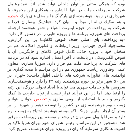
بوده كه همگی مبتنی بر توان داخلی تولید شده اند. »مدیرعامل
شركت به پرداخت ملت در انتها با اشاره به همكاری این مجموعه با
شهرداری در زمینه هوشمندسازی پاركینگ ها و محل های پارك
خودرو
و هم تفكیك زباله از مبدأ و... بیان كرد: «هلدینگ بهسازان فردا و
شركت به پرداخت در حوزه اینترنت اشیاء و شهر هوشمند ازجمله
پرداخت های شهری، برنامه ها و پروژه هایی را در دستور كار دارد.
»
به پرداخت؛ پای اصلی حذف قبوض كاغذی
بنا بر این گزارش،
محمدجواد آذری جهرمی، وزیر ارتباطات و فناوری اطلاعات هم در
سخنان خود با پروژه حذف كامل قبوض كاغذی و جایگزینی آن با
قبوض الكترونیكی در پایتخت تا آخر امسال اشاره نمود كه در برنامه
های شركت به پرداخت ملت هم قرار دارد. سورنا ستاری، معاون
علمی وفناوری ریاست جمهوری هم در این مراسم با صحه گذاری بر
توانمندی های فناورانه شركت های داخلی اظهار داشت: «تهران در
بین ۵۰ شهر برتر در حوزه هوشمندی رتبه ۴۲ را دارد و هوشمندسازی
سرویس ها و خدمات شهری می تواند با ایجاد تحولی بزرگ، این رتبه
را ارتقا دهد. اما در این فرآیند قرار نیست از توان خارجی ها كمك
بگیریم و باید با استفاده از بومی سازی و
تخصص
جوانان بتوانیم
زیست بوم هوشمندسازی در كشور را توسعه دهیم و شهرها را بر
بستر آن ایجاد نماییم. چونكه اكوسیستم هوشمند احتیاج به زیست بوم
دارد و صرفا با پول نمی توان در رشد و توسعه این زیرساخت موفق
شد. »همچنین در این مراسم، رئیس شورای شهر تهران هم با تاكید بر
اهمیت همكاری سرمایه گذاران در پروژه تهران هوشمند، تصریح كرد: