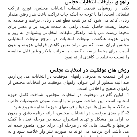
راههای تبلیغات انتخابات مجلس
یکی از روشهای قدیمی تبلیغات انتخابات مجلس، توزیع تراکت
تبلیغاتی است. اما با توجه به اینکه چاپ تراکت باعث هدر رفتن مقدار
زیادی کاغذ می شود که در نتیجه قطع تعداد زیادی درخت و صدمه به
محیط زیست حاصل شده، راهی به شدت هزینه بر و مضر برای
محیط زیست می باشد. راهکار تبلیغات انتخاباتی پیشنهادی به روز و
بدون هزینه هنگفت، تبلیغات انتخابات در مرجع تبلیغات انتخاباتی
مجلس ایران است که می تواند ضمن کاهش فراوان هزینه، و بدون
آسیب برای محیط زیست، کیفیت به مراتب بالاتر و غیر قابل مقایسه
را نسبت به تبلیغات کاغذی ارائه نمود.
روش های موفقیت در انتخابات مجلس
در این قسمت به معرفی راههای موفقیت در انتخابات می پردازیم.
صد البته منظور از این عنوان، راههای موفقیت در انتخابات مجلس از
راههای صحیح و اخلاقی است.
1- اولین گام در موفقیت در انتخابات مجلس، شناخت کامل حوزه
انتخابیه است. این شناخت می تواند با لیست نمودن خصوصیات خاص،
مشکلات، پتانسیل ها، تهدیدها و فرصتهای حوزه انتخابیه شروع شود.
2- گام بعدی موفقیت در انتخابات مجلس، ارائه برنامه دقیق و مدون
به ازای هر مشکل و تهدید استخراج شده در مرحله قبل، با کمک
فرصتها و پتانسیل هایی که در مرحله اول برای حوزه متصور شده اید
می باشد. این برنامه می تواند به صورت تیتر وار خلاصه شود و به