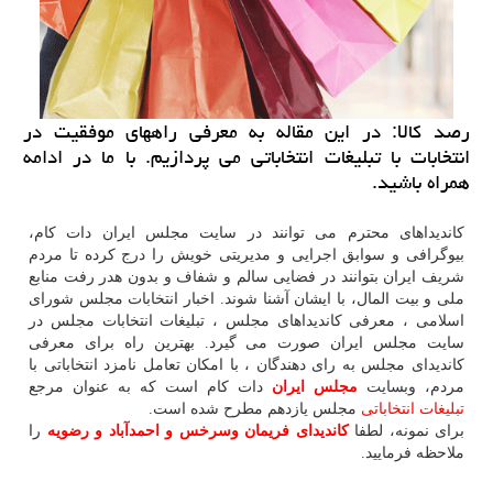
رصد كالا: در این مقاله به معرفی راههای موفقیت در
انتخابات با تبلیغات انتخاباتی می پردازیم. با ما در ادامه
همراه باشید.
كاندیداهای محترم می توانند در سایت مجلس ایران دات كام،
بیوگرافی و سوابق اجرایی و مدیریتی خویش را درج كرده تا مردم
شریف ایران بتوانند در فضایی سالم و شفاف و بدون هدر رفت منابع
ملی و بیت المال، با ایشان آشنا شوند. اخبار انتخابات مجلس شورای
اسلامی ، معرفی كاندیداهای مجلس ، تبلیغات انتخابات مجلس در
سایت مجلس ایران صورت می گیرد. بهترین راه برای معرفی
كاندیدای مجلس به رای دهندگان ، با امكان تعامل نامزد انتخاباتی با
مردم، وبسایت
مجلس ایران
دات کام است که به عنوان مرجع
تبلیغات انتخاباتی
مجلس یازدهم مطرح شده است.
برای نمونه، لطفا
کاندیدای فریمان وسرخس و احمدآباد و رضویه
را
ملاحظه فرمایید.