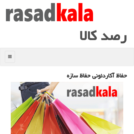
رصد كالا
منو
حفاظ آكاردئونی حفاظ سازه