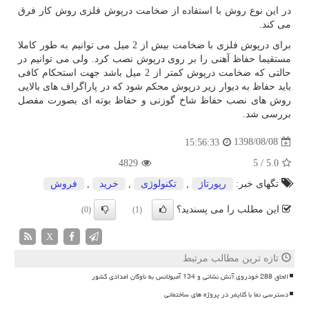
در این نوع روش با استفاده از ضخامت درپوش فلزی روش کار فرق
می کند.
برای درپوش فلزی با ضخامت بیش از 2 میل می توانیم به طور کاملا
مستقیما حفاظ آهنی را بر روی درپوش نصب کرد. ولی می توانیم در
حالتی که ضخامت درپوش کمتر از 2 میل باشد جهت استحکام کافی
باید حفاظ به دیوار زیر درپوش محکم شود که در پاراگراف های بالایی
روش های نصب حفاظ شاخ گوزنی و حفاظ بوته ای بصورت مفصل
بررسی شد.
1398/08/08
15:56:33
4829
5
/
5.0
تگهای خبر:
رپورتاژ
,
تكنولوژی
,
خرید
,
فروش
این مطلب را می پسندید؟
(0)
(1)
X
تازه ترین مطالب مرتبط
الحاق 288 خودروی آتش نشانی و 134 آمبولانس به ناوگان امدادی کشور
دسترسی نما با کلایمر در پروژه های ساختمانی