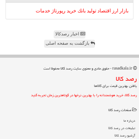
بازار
ارز
اقتصاد
تولید
بانك
خرید
رپورتاژ
خدمات
اخبار رصدکالا
بازگشت به صفحه اصلی
rasadkala.ir - حقوق مادی و معنوی سایت رصد كالا محفوظ است
رصد كالا
یافتن بهترین قیمت برای کالاها
رصد کالا، خرید هوشمندانه را با بهترین نرخها در کوتاهترین زمان تجربه کنید
صفحات رصد كالا
درباره ما
تبلیغات در رصد كالا
آرشیو رصد كالا