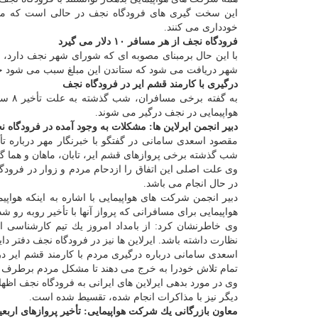
این سخت گیری های فرودگاه نجف در حالی است كه مقا
خودداری می كنند.
فرودگاه نجف از هر مسافر ۱۰ دلار می گیرد
شهر دریافت می شود كه ستاندن این مبلغ سبب می شود خیلی
درگیری با كارمند قشم ایر در فرودگاه نجف
به گف
هواپیمایی در نجف درگیر می شوند.
دبیر انجمن ایرلاین ها: مشكلات به وجود آمده در فرودگاه
مقصود اسعدی سامانی در گفتگو با خبرنگار مهر درباره تأ
شب گذشته برخی پروازهای قشم ایر، تابان، ماهان و هما گر
وی علت اصلی این اتفاق را ازدحام مردم و زوار در فرودگ
در حال انجام می باشد.
دبیر انجمن شركت های هواپیمایی با اشاره به اینكه هواپ
هواپیمایی برای مسافرانی كه پرواز آنها با تأخیر روبه رو شد
وی خاطرنشان كرد: از بامداد امروز یك تیم كارشناسی از
نظارت داشته باشد. ایرلاین ها نیز در فرودگاه نجف دفتر دای
اسعدی سامانی درباره درگیری مردم با كارمند قشم ایر د
تمام تلاش خودرا به خرج می دهند تا مشكل مردم برطرف شو
وی در مورد بدهی ایرلاین های ایرانی به فرودگاه نجف اظه
دیگر نیز با مذاكرات انجام شده، تقسیط شده است.
معاون بازرگانی یك شركت هواپیمایی: تأخیر پروازهای ارب