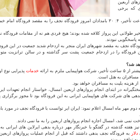
زهای اربعین
ای كه برخی
به عنوان مثال پرواز ۲۱: ۳۰ قشم ایر شب گذشته با ۸ ساعت تأخیر، ۴: ۳۰ بامدادان امروز فرودگاه نجف را به مقصد فرودگاه
یر طولانی این پرواز كلافه شده بودند؛ هیج فردی هم نه از مقامات فرودگاه ن
 پاسخگویی نبودند.
رودگاه نجف به مقصد شهرهای ایران منجر به ازدحام شدید جمعیت در این فرود
 فرودگاه را در ازدحام جمعیت پشت سر گذاشته و در سالن ترانزیت متوج
هد شد؟
لزم به ارائه
خدمات
پذیرایی نوع او
ل مسافران به هتل است.
یرانه در ابتدای انجام پروازهای اربعین امسال، خواستار انجام تعهدات ایرل
بدهی های شركت های هواپیمایی ایرانی به این فرودگاه بود تا مجوز برگزاری پ
وم مهر ماه امسال اعلام نمود: ایران ایر توانست با فرودگاه نجف در مورد با
خت نمی شد، امسال اجازه انجام پروازهای اربعین را به ما نمی دادند.
هفته گذشته در گفتگو با خبرنگار مهر درباره بدهی ایرلاین های ایرانی به 
دلار
به فرودگاه نجف بدهی داشتند كه قبل از انجام عملیات پروازهای اربعین
به توافق برسند.