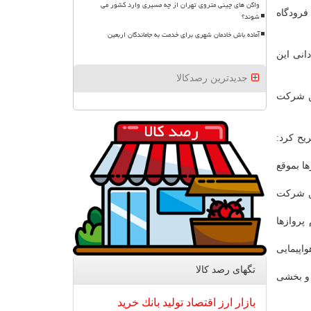
واگن های چینی متروی تهران از چه مسیری وارد کشور می
رودگاه
شوند؟
آماده باش خادمان شهری برای خدمت به جاماندگان اربعین
ودگاه نجف وارد عراق می شود، ۱۰ دلار برای آبادانی این
جدیدترین رصدکالا
ان این شركت
یح كرد:
ا بموقع
ین شركت
پروازها
اپیمایی
تگهای رصد كالا
 و بخشی
بازار
ارز
اقتصاد
تولید
بانك
خرید