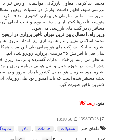
محمد خداكرمی معاون بازرگانی هواپیمایی وارش نیز با اش
بررسی شود، اظهار داشت: وارش در عملیات اربعین امسال
متوسط تأخیرها كمتر از چند دقیقه بوده و علت اصلی آن
مسافران در گیت های بازرسی می شود.
وزیر راه: امسال پایین ترین میزان تأخیر پروازی در اربعین 
اشاره به اینكه شركت های هواپیمایی طی این مدت همكاری 
سال قبل با افزایش ۳۵ درصدی پروازها روبرو شده ایم.
به نظر می رسد برخلاف تدارك گسترده و برنامه ریزی خوب
شده است، در حوزه حمل و نقل هوایی برنامه ریزی و مدی
اشاره نمود سازمان هواپیمایی كشور بامداد امروز و در ص
نجف مستقر شده است كه باید امیدوار بود طی روزهای آتی ك
كمترین تاخیر صورت گیرد.
منبع:
رصد كالا
1398/07/28
13:10:50
تگهای خبر:
تسهیلات
,
خدمات
,
دلار
,
نمایند