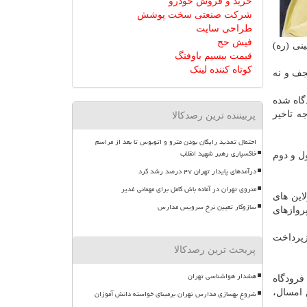
خرید و فروش خودرو
شرکت صنعتی سخت پوشش
طراحی سایت
فیش حج
 امام خمینی (ره)
قیمت بیسیم باوفنگ
کوتاه کننده لینک
جف و نه
گاه شده
ه تاخیر
پربیننده ترین رصدکالا
احتمال تمدید رایگان بودن مترو و اتوبوس تا بعد از مراسم
خاکسپاری رهبر شهید انقلاب
ل و دوم
درآمدهای پایدار تهران ۴۷ درصد رشد کرد
متروی تهران در آماده باش کامل برای مهمانی غدیر
این های
سازوکار تعیین نرخ سرویس مدارس
روازهای
زپرداخت
پربحث ترین رصدکالا
هشدار هواشناسی تهران
فرودگاه
 امسال،
شروع بهسازی مدارس تهران برمبنای خواسته دانش آموزان