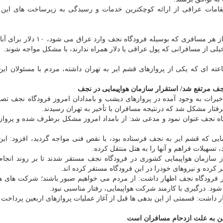
مات عراقی از ارائه كوچكترین خدمات و رسیدگی به زیرساخت های این ف
با این حال برمبنای مصوبه ای كه شورای شهر نجف دارد، از هر مسافری كه بوسیله فر
 از مسافرانی كه پول عراقی یا دلار همراه ندارند، با مشكل مواجه شوند.
ته برخی مسافران، شب گذشته به علت تأخیر ۸ ساعته ای كه یكی از پروازهای قشم ایر به تهران داشته، مردم با مسئول
 نجف مرتفع شد/ استقرار سازمان هواپیمایی در نجف
خیرات به وجود آمده در پروازهای دیشب و بامدادان امروز فرودگاه نجف تصر
فتار مشكل شد كه درنتیجه مسافران با تأخیر به تهران رسیدند.
اه نجف عنوان نمود و مدعی شد: از بامداد امروز مشكل برطرف شده و پروازه
یمایی كه قشم ایر به نجف فرستاده بود، با نقص فنی مواجه گردید، افزود: ا
، تسهیلات فراهم و آنها را به هتل منتقل كرده.
 سازمان هواپیمایی كشوری در فرودگاه نجف مستقر شدند تا بر روند انجام 
ر كرده و نیروهای خودرا در این فرودگاه مستقر كرده اند.
ر فرودگاه نجف اظهار داشت: از مردم می خواهیم صبور باشند؛ شركت های هو
د. درگیری با كارمند شركت هواپیمایی، رفتار مناسبی نبود.
ار داشت: قسمتی از این بدهی ها قبل از آغاز عملیات پروازهای اربعین پرداخت
عین به علت ازدحام مسافران است