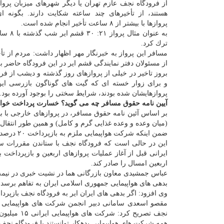
از فرودگاه نجف عازم تهران یا دیگر شهرهای میزبان پروا
هستند، از تأخیرهای چند ساعته شكایت دارند. بگونه 
پروازها با بیشتر از ۸ ساعت تأخیر انجام شده است.
ترك كرد.
مسافر این پرواز به خبرنگار مهر اظهار داشت: مردم از تأخ
از مسئولان دفتر نمایندگی قشم ایر در این فرودگاه حاضر به
بروز تاخیر در خیلی از پروازهای روز گذشته و دیشب از ف
و برای زوار خسته ای كه گیت های گوناگون بازرسی این
پروازهایشان شده بودند، شرایط سختی را بوجود آورده بود.
آیین نامه حقوق مسافر چه می گوید؟ خسارت پرداخت خوا
بر اساس آئین نامه حقوق مسافر، در پروازهای خارجی با بیشتر از ۵ ساعت تأخیر، شركت هواپیمایی م
(میان وعده و وعده غذایی گرم و كامل) و همین طور انتقا
ضمن اینكه شركت هواپیمایی ملزم به بازپرداخت ۲۰ درصد از هزینه بلیت به مسافران خواهد بود.
این در حالی است كه فرودگاه نجف با ستاندن مقررات سختگ
ایرانی قبل از آغاز عملیات پروازهای اربعین و بازپرداخت 
اربعین امسال را صادر كند.
عباس جمشیدی معاون بازرگانی هما در نشیت خبری در نیمه د
بدهی های هواپیمایی جمهوری اسلامی ایران به تفاهم برسد.
وی افزود: اگر بدهی های ایران ایر به فرودگاه نجف بازپردا
مقصو اسعدی سامانی دبیر انجمن شركت های هواپیمایی نیز 
نجف تصریح كرد: شركت های هواپیمایی ایرانی ۱۵ میلیون
همه شركت های هواپیمایی بدهكار توانستند با فرودگاه نجف 