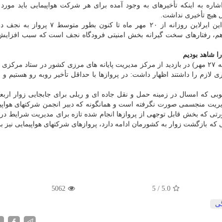
اره به اینكه تأخیرهای به وجود آمده برای هر شركت هواپیمایی باید مورد 
 هیچ تأخیری نداشت.
سرپرست سابق سازمان هواپیمایی كشوری اضافه كرد: این ایرلاین روزانه از ۲۰ مهر ماه تا
 هم، رفتارهای سخت گیرانه بخش امنیتی فرودگاه نجف است كه سبب افزایش
را شاهد بودیم
محمد اسلامی وزیر راه و شهرسازی نیز بامداد امروز (شنبه ۲۷ مهر) در بازدید از مركز مدیریت پایانه های مرزی كشور در ستاد مر
لازم را داشتند اظهار داشت: در پروازها با حداقل تأخیر روبه رو هستیم و 
ی كه امسال در زمینه حمل و نقل جاده ای و ریلی برای جابجایی زوار اربعی
ریت منجسمی صورت نگرفته است و همانگونه كه دبیر انجمن شركتهای هواپیم
ورتی كه بخش قابل توجهی از پروازها انجام شده تازه برای مدیریت شرایط در 
ه بازگشت زوار به كشورمان ادامه دارد، پروازهای شركتهای هواپیمایی نیز بمو
5062
5
/
5.0
گی
X