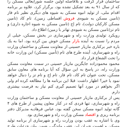
ساختمان قرار گرفت و بلافاصله اولین جلسه شورایعالی مسكن را
كه از سال ۹۱ به بعد تشكیل نشده بود، برگزار كرد، علاوه بر برنامه
اقدام ملی، از تولید انبوه مسكن به شیوه های دیگری نظیر تام فاز
(تامین مسكن به شیوه‌ی
فروش
اقساطی زمین)، تام كاد (تامین
مسكن كاركنان دولت)، تام اِج (تامین مسكن به شیوه اجاره داری) و
تام تز(تامین مسكن به شیوه‌ی تهاتر با زمین) اطلاع داد.
رویكرد تولیدی وزارت راه و شهرسازی در بخش مسكن، خیلی از
مردم را نسبت به آینده
بازار
مسكن خوش بین كرده بود، اما به یك
باره خبر بركناری مازیار حسینی از معاونت مسكن و ساختمان وزارت
راه و شهرسازی، آینده طرح های تام (تأمین مسكن) این وزارت خانه
را تحت الشعاع قرار داد.
محمود محمودزاده جایگزین مازیار حسینی در سمت معاونت مسكن
وزارت راه، در پاسخ به این سؤال كه آیا برنامه های معاون سابق
مسكن، تحت عنوان تام كاد، تام فاز، تام اِج و تام تز را دنبال خواهد
نمود یا خیر؟ اظهار داشت: قبلا این برنامه ها را مطالعه كرده ام ولی
اگر بخواهم در مورد آنها تصمیم گیری كنم نیاز به فرصت بیشتری
دارم.
پس از بركناری مازیار حسینی از معاونت مسكن و ساختمان وزارت
راه و شهرسازی، تنها فردی كه در كنار معاون پیشین از طرح های ۴
گانه تولید انبوه مسكن سخن گفته بود، عباس فرهادیه مدیركل دفتر
برنامه ریزی و
اقتصاد
مسكن وزارت راه و شهرسازی بود.
وی با اشاره به عقب بودن وزارت راه و شهرسازی از برنامه تولید
مسكن و اهمیت جبران این عقب ماندگی، ضمن بیان جزئیات طرح