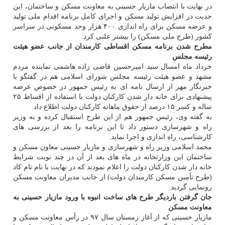
در نهایت با انتصاب مازیار حسینی به معاونت مسكن و ساختمان، این
جدیت در افزایش تولید مسكن و اجرای كامل برنامه اقدام ملی تولید
و عرضه مسكن برای راه اندازی ۴۰۰ هزار وحد مسكونی در سراسر
كشور (طرح ملی مسكن) را بیشتر علنی كرد.
مطرح شدن برنامه مسكن اقساطی كارمندان از جانب عضو هیئت
رئیسه مجلس
خرداد ماه امسال سید امیرحسین قاضی زاده هاشمی نماینده مردم
مشهد و عضو هیئت رئیسه مجلس شورای اسلامی هم در گفتگو با
خبرنگار مهر از ارسال نامه ای به رئیس جمهور در خصوص عرضه
پیشنهادی برای خانه دار شدن كاركنان دولت با استفاده از اقساط ۲۵
ساله و كسر ۱۵ درصد از حقوق ماهانه كاركنان دولت اطلاع داد.
به گفته وی، رئیس جمهور هم از این طرح استقبال كرده و به وزیر
راه و شهرسازی دستور داد تا این برنامه را بعد از بررسی های
كارشناسی، راه اندازی و اجرا نماید.
محمد اسلامی وزیر راه و شهرسازی و مازیار حسینی معاون مسكن و
ساختمان این وزارتخانه در ماه های بعد از آن در چند نوبت شرایط
خانه دار شدن كاركنان دولت را اعلام نمودند كه در نهایت با نام تام كاد
(طرح تأمین مسكن كارمندان دولت) از جانب مدیران معاونت مسكن
رونمایی گردید.
جان گرفتن باردیگر طرح های ساخت انبوه با ورود مازیار حسینی به
معاونت مسكن
مازیار حسینی كه از آغاز زمستان سال ۹۷ در رأس معاونت مسكن و