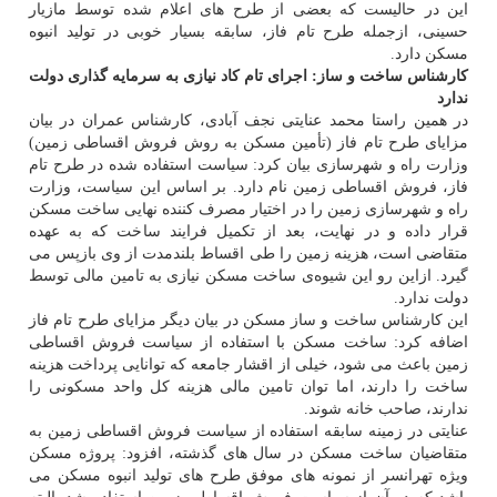
این در حالیست كه بعضی از طرح های اعلام شده توسط مازیار
حسینی، ازجمله طرح تام فاز، سابقه بسیار خوبی در تولید انبوه
مسكن دارد.
كارشناس ساخت و ساز: اجرای تام كاد نیازی به سرمایه گذاری دولت
ندارد
در همین راستا محمد عنایتی نجف آبادی، كارشناس عمران در بیان
مزایای طرح تام فاز (تأمین مسكن به روش فروش اقساطی زمین)
وزارت راه و شهرسازی بیان كرد: سیاست استفاده شده در طرح تام
فاز، فروش اقساطی زمین نام دارد. بر اساس این سیاست، وزارت
راه و شهرسازی زمین را در اختیار مصرف كننده نهایی ساخت مسكن
قرار داده و در نهایت، بعد از تكمیل فرایند ساخت كه به عهده
متقاضی است، هزینه زمین را طی اقساط بلندمدت از وی بازپس می
گیرد. ازاین رو این شیوه‌ی ساخت مسكن نیازی به تامین مالی توسط
دولت ندارد.
این كارشناس ساخت و ساز مسكن در بیان دیگر مزایای طرح تام فاز
اضافه كرد: ساخت مسكن با استفاده از سیاست فروش اقساطی
زمین باعث می شود، خیلی از اقشار جامعه كه توانایی پرداخت هزینه
ساخت را دارند، اما توان تامین مالی هزینه كل واحد مسكونی را
ندارند، صاحب خانه شوند.
عنایتی در زمینه سابقه استفاده از سیاست فروش اقساطی زمین به
متقاضیان ساخت مسكن در سال های گذشته، افزود: پروژه مسكن
ویژه تهرانسر از نمونه های موفق طرح های تولید انبوه مسكن می