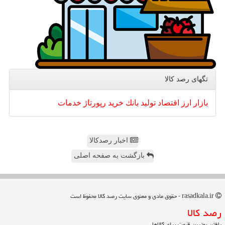
تگهای رصد كالا
بازار
ارز
اقتصاد
تولید
بانك
خرید
رپورتاژ
خدمات
اخبار رصدکالا
بازگشت به صفحه اصلی
rasadkala.ir - حقوق مادی و معنوی سایت رصد كالا محفوظ است
رصد كالا
یافتن بهترین قیمت برای کالاها