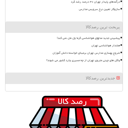
درآمدهای پایدار تهران ۴۷ درصد رشد کرد
سازوکار تعیین نرخ سرویس مدارس
پربحث ترین رصدکالا
پیشبینی جدید مدلهای هواشناسی گرما ول مان نمی کند!
هشدار هواشناسی تهران
شروع بهسازی مدارس تهران برمبنای خواسته دانش آموزان
واگن های چینی متروی تهران از چه مسیری وارد کشور می شوند؟
جدیدترین رصدکالا