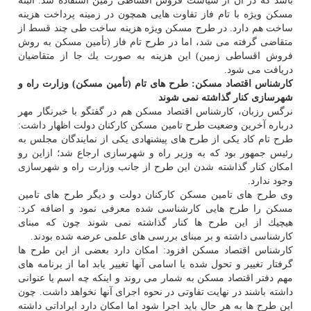
باشد كه در آن از سیاست فروش اقساطی زمین استفاده شد. البته
مسكن ویژه با تام فاز تفاوت هایی همچون در زمینه پرداخت هزینه
ساخت هم دارد. در طرح مسكن ویژه هزینه ساخت طی چند قسط از
متقاضی گرفته می شد، اما در طرح تام فاز (تأمین مسكن به روش
فروش اقساطی زمین) این هزینه به صورت یك جا از متقاضیان
دریافت می شود.
كارشناس اقتصاد مسكن: طرح های تام (تأمین مسكن) وزارت راه و
شهرسازی كنار گذاشته نمی شوند
نرگس رزبان، كارشناس اقتصاد مسكن هم در گفتگو با خبرنگار مهر
درباره آخرین وضعیت طرح تامین مسكن كاركنان دولت اظهار داشت:
طرح تام كاد یكی از طرح های پیشنهادی یكی از نمایندگان مجلس به
رئیس جمهور بود كه به وزیر راه و شهرسازی ارجاع شد؛ ازاین رو
امكان كنار گذاشته شدن این طرح از جانب وزارت راه و شهرسازی
وجود ندارد.
وی طرح های تامین مسكن كاركنان دولت و دیگر طرح های تامین
مسكن را طرح هایی كارشناسی شده معرفی نمود و اضافه كرد:
هیچیك از این طرح ها كنار گذاشته نمی شوند چون كه مبنای
كارشناسی داشته و بر مبنای بررسی های علمی عرضه شده بودند.
كارشناس اقتصاد مسكن افزود: امكان دارد بعضی از این طرح ها
گرفتار تغییر و تحول شده یا اسامی آنها تغییر یابد اما از برنامه های
مهم دفتر اقتصاد مسكن به شمار می روند و اینكه چه اسم یا عنوانی
داشته باشند در نهایت تفاوتی در نحوه اجرای آنها نخواهد داشت. چون
این طرح ها به هر حال باید اجرا شود اما امكان دارد ایراداتی داشته