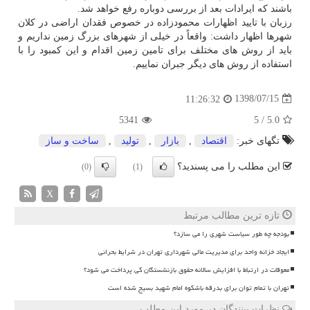
باشند كه ایرادات بعد از بررسی دوباره رفع خواهد شد.
رزبان با تایید اظهارات محمودزاده در خصوص فقدان اراضی در كلان
شهرها اظهار داشت: واقعاً در خیلی از شهرهای بزرگ زمین نداریم و
باید از روش های مختلف برای تامین زمین اقدام و این كمبود را با
استفاده از روش های دیگر جبران نماییم.
1398/07/15
11:26:32
5341
5
/
5.0
تگهای خبر:
اقتصاد
,
بازار
,
تولید
,
ساخت و ساز
این مطلب را می پسندید؟
(0)
(1)
X
تازه ترین مطالب مرتبط
بودجه چه طور سیاست شهری را می سازد؟
ایجاد خزانه واحد برای مدیریت مالی شهرداری تهران در شرایط بحرانی
معوقات در ارتباط با افزایش سالانه حقوق بازنشستگان کی پرداخت می شود؟
تهران با تمام توان برای بدرقه باشکوه امام شهید بسیج شده است
نظرات بینندگان در مورد این مطلب