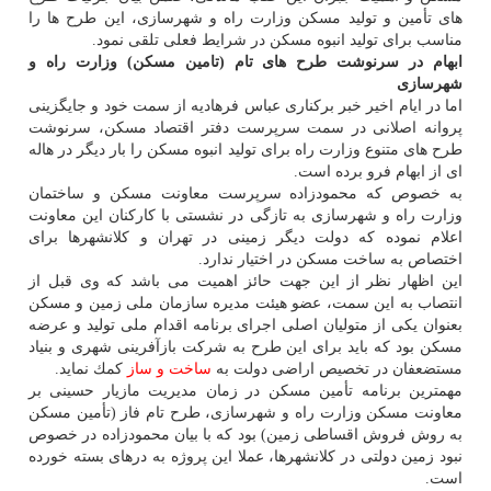
های تأمین و تولید مسكن وزارت راه و شهرسازی، این طرح ها را
مناسب برای تولید انبوه مسكن در شرایط فعلی تلقی نمود.
ابهام در سرنوشت طرح های تام (تامین مسكن) وزارت راه و
شهرسازی
اما در ایام اخیر خبر بركناری عباس فرهادیه از سمت خود و جایگزینی
پروانه اصلانی در سمت سرپرست دفتر اقتصاد مسكن، سرنوشت
طرح های متنوع وزارت راه برای تولید انبوه مسكن را بار دیگر در هاله
ای از ابهام فرو برده است.
به خصوص كه محمودزاده سرپرست معاونت مسكن و ساختمان
وزارت راه و شهرسازی به تازگی در نشستی با كاركنان این معاونت
اعلام نموده كه دولت دیگر زمینی در تهران و كلانشهرها برای
اختصاص به ساخت مسكن در اختیار ندارد.
این اظهار نظر از این جهت حائز اهمیت می باشد كه وی قبل از
انتصاب به این سمت، عضو هیئت مدیره سازمان ملی زمین و مسكن
بعنوان یكی از متولیان اصلی اجرای برنامه اقدام ملی تولید و عرضه
مسكن بود كه باید برای این طرح به شركت بازآفرینی شهری و بنیاد
مستضعفان در تخصیص اراضی دولت به
ساخت و ساز
كمك نماید.
مهمترین برنامه تأمین مسكن در زمان مدیریت مازیار حسینی بر
معاونت مسكن وزارت راه و شهرسازی، طرح تام فاز (تأمین مسكن
به روش فروش اقساطی زمین) بود كه با بیان محمودزاده در خصوص
نبود زمین دولتی در كلانشهرها، عملا این پروژه به درهای بسته خورده
است.