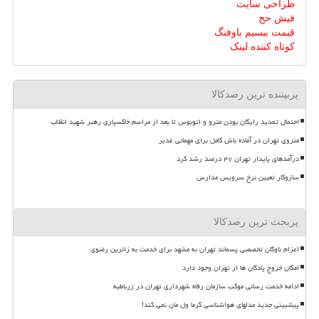
طراحی سایت
فیش حج
قیمت بیسیم باوفنگ
کوتاه کننده لینک
پربیننده ترین رصدکالا
احتمال تمدید رایگان بودن مترو و اتوبوس تا بعد از مراسم خاکسپاری رهبر شهید انقلاب
متروی تهران در آماده باش کامل برای مهمانی غدیر
درآمدهای پایدار تهران ۴۷ درصد رشد کرد
سازوکار تعیین نرخ سرویس مدارس
پربحث ترین رصدکالا
اعزام ناوگان تخصصی پسماند تهران به مشهد برای خدمت به زائرین رضوی
امکان خروج پادگان ها از تهران وجود دارد
ادامه خدمت رسانی موکب سازمان رفاه شهرداری تهران در زرباطیه
پیشبینی جدید مدلهای هواشناسی گرما ول مان نمی کند!