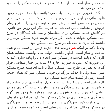
ساخت و ساز است كه از ۶۰ تا ۸۰ درصد قیمت مسكن را به خود
اختصاص می دهد.
به گفته عزیزی، در حالیكه دولت می توانست با حذف هزینه زمین
های دولتی در این طرح، مردم را خانه دار كند، اما در طرح ملی
مسكن دولت مقرر است در هر صورت قیمت زمین را به نرخ زمان
فروش از متقاضیان دریافت كند؛ به عبارت دیگر این روش هیچ تأثیری
در كاهش قیمت مسكن برای متقاضیان و ثبت نام كنندگان در طرح
ملی مسكن نخواهد داشت. اگر مردم هزینه خرید مسكن نوساز را
داشتند كه نیازی به ثبت نام در طرح ملی مسكن نبود.
وی با تاكید بر اینكه
هنر
دولت، حذف هزینه زمین از قیمت تمام شده
ساخت و ساز است، اظهار داشت: دولت می توانست مشابه همان
كاری كه دولت گذشته در مسكن مهر انجام داد را پیاده سازی كند به
این صورت كه زمین به صورت اجاره ۹۹ ساله در اختیار متقاضی قرار
گیرد؛ به نظر من طرح ملی مسكن عملاً برنامه ای شبیه طرح مسكن
مهر است ولی با حذف بزرگترین خوبی مسكن مهر كه همان حذف
قیمت زمین از قیمت تمام شده مسكن بود.
كارشناس اقتصاد مسكن با اشاره به اظهارات آخوندی وزیر سابق راه
و شهرسازی درباره سوداگری زمین، اظهار داشت: آخوندی هم در
زمانی كه وزیر راه و شهرسازی بود، همواره با وجود هر گونه
سوداگری و سفته بازی در بخش مسكن مخالف بود اما در ماه های
پایانی وزارت خود، سوداگری در زمین را پذیرفته بود اما با سوداگری
در مسكن مخالف بود؛ این در شرایطی است كه عمده قیمت ملك را