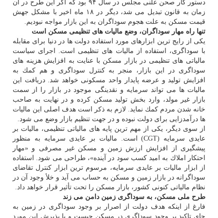
دستور كار صحن علنی مجلس در سال ۹۴ بود كه اگر این طرح در آن
زمان به قانون تبدیل می شد، دیگر در ۱۸ ماه اخیر با مشكل جهش
قیمت مسكن به علت هجوم سوداگران به این بازار مواجه نبودیم.
تنها راه مهار سوداگران، وضع مالیات های تنظیمی مسكن است
یكی از رایج ترین ابزارهای مورد استفاده دولت ها در دنیا برای مقابله
با سوداگری، استفاده از مالیات های تنظیمی است. اجرای سیاست
مالیاتی های تنظیمی در بازار مسكن با عنایت به افزایش هزینه های
سوداگری در این بازار، منجر به كنترل سوداگری و هم كمك به
افزایش تولید و عرضه پایدار واحد مسكونی خواهد شد. دریافت این
مالیات ها می تواند سرمایه و نقدینگی موجود در بازار را از سمت
بازار غیر مولد، وارد بخش تولید مسكن كرده و در نهایت به صاحب
خانه شدن مردم كمك نماید. لازم به ذكر است هدف اصلی این مالیات
ها درآمدزایی برای دولت نبوده و در جهت تنظیم بازار وضع می شود.
از سوی دیگر، یكی از مهم ترین پایه های مالیاتی تنظیمی، مالیات بر
عایدی سرمایه (CGT) است. مالیات بر عایدی سرمایه به منظور
پیشگیری از افزایش ارزش زمین و مسكن غیر مصرفی و «مهار
احتكار املاك به امید كسب سود در آینده»، طراحی می شود. استفاده
از ابزار مالیات بر عایدی سرمایه، مرسوم ترین ابزار كنترل تقاضای
سوداگرانه در بازار زمین و مسكن به حساب می آید و خلأ وجود آن در
نظام مالیاتی كنونی كشور، بازار مسكن را تحت تأثیر قرار خواهد داد.
طرح ملی مسكن، به سوداگری زمین دامن می زند
فارغ از اینكه هدف دولت از اصرار بر وجود سوداگری در زمین به
جای تاكید بر وجود سوداگری در مسكن چیست و با پذیرش این مورد