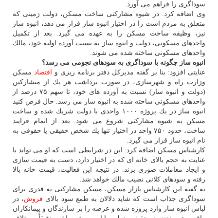
سوداگری را فراهم می آورد.
وی اضافه كرد: در شیوه مشاركتی ساخت مسكن، دولت زمینی كه
متعلق به مردم است را در اختیار انبوه ساز قرار می دهد، انبوه ساز
نیز، وظیفه ساخت مسكن را به عهده می گیرد. بعد از تكمیل
واحدهای مسكونی، دولت و انبوه ساز به نسبت آورده اولیه خود، مالك
واحدهای مسكونی ساخته شده می شوند.
انبوه ساز چگونه با سوداگری به سودهای نجومی می رسد؟
عنایتی افزود: بنا بر گفته مدیركل دفتر برنامه ریزی و
اقتصاد
مسكن
وزارت راه و شهرسازی، در صورت برداشت هر یك از متشاركین
(دولت و انبوه ساز) نسبت به آورده های خود، تا سهم ۷۵ درصد از
واحدهای مسكونی ساخته شده به انبوه ساز می رسد. حال فرض كنید
انبوه ساز در یك پروژه ۱۰۰۰ واحدی با دولت شریك شده و ساخت
مسكن به شیوه مشاركتی شروع می شود. بعد از اتمام فرایند
ساخت، حدود ۷۵۰ واحد در اختیار تنها یك شخص حقیقی یا حقوقی به
نام انبوه ساز قرار می گیرد.
كارشناس مسكن اضافه كرد: این در شرایطی است كه او می تواند با
عنایت به حجم بالای خانه ای كه در اختیار دارد، دست به قیمت سازی
و ایجاد معاملات صوری بزند. در نتیجه این فعالیت، قیمت خانه بالا
رفته و سودهای كلانی نصیب مالك خواهد شد.
به گفته این كارشناس بازار مسكن، مسكن مشاركتی به قدری برای
سوداگری جذاب است كه شاید دلالان به طمع سود بالای
فروش
، در
لباس انبوه ساز وارد پروژه شده و عرصه را بر سازندگان و پیمانكاران