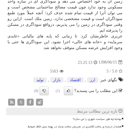
زمین آن به خود اختصاص می دهد و سوداگری ای در سازه واحد
مسكونی وجود ندارد چون قیمت مصالح ساختمانی مشخص است و
می توان آنرا از قیمت تمام شده حذف كرد؛ آنچه عملاً مورد طمع
سوداگران است و قیمت مشخصی ندارد، زمین ملك است. ازاین رو
وقتی سوداگری در زمین را می پذیریم، درواقع سوداگری در مسكن
را پذیرفته ایم.
عزیزی خاطرنشان كرد: تا زمانی كه پایه های مالیاتی «عایدی
سرمایه» و «خانه های خالی» اجرا نشود، این سوداگری ها حتی با
وجود افزایش عرضه مسكن متوقف نخواهد شد.
1398/06/15
23:25:13
5163
5
/
5.0
تگهای خبر:
ارز
,
اقتصاد
,
بازار
,
تولید
این مطلب را می پسندید؟
(0)
(1)
X
تازه ترین مطالب مرتبط
بودجه چه طور سیاست شهری را می سازد؟
هشدار درباره ی ساخت کلانتری در تجریش ساخت وساز در پهنه سیل خلاف ضوابط