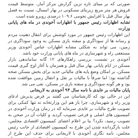
صورتی كه بر مبنای تازه ترین گزارش مركز آمار، متوسط قیمت
فروش هر متر مربع زیربنای مسكونی در بهار امسال، نسبت به فصل
بهار سال قبل با افزایش نجومی ۱۰۹.۶ درصدی روبرو شده است.
تشابه اظهارات رئیس جمهور با اظهارات آخوندی در ماه های پایانی
وزارت
این اظهارات رئیس جمهور در مورد كوشش برای انتقال ذهنیت مردم
و رسانه ها از سوداگری و سفته بازی مسكن به وجود سوداگری در
زمین، می تواند به شكلی مشابه اظهارات عباس آخوندی وزیر
مستعفی راه و شهرسازی در ماه های پایانی وزارت خود باشد.
آخوندی در نشست بررسی راهكارهای ۱۲ گانه ساماندهی بازار
مسكن در ایام پایانی بهار سال قبل و همزمان با آغاز اوج گیری قیمت
مسكن، بر امكان وضع پایه های مالیاتی جدید برای بخش مسكن صحه
گذاشته بود؛ اما صرفاً با مالیات بر نقل و انتقال زمین موافقت شده
بود و هر گونه سوداگری و سفته بازی در مسكن، نفی می شد.
پایان مالیات بر عایدی با نامه سال ۹۴ آخوندی به لاریجانی
این در حالی بود كه كارشناسان می گفتند بر فرض پذیرش ادعای
وزیر راه و شهرسازی، چرا باز هم این وزارتخانه نه تنها كمكی برای
تصویب طرح مالیات بر عایدی سرمایه كه در زمان وزارت آخوندی در
كمیسیون های اصلی و فرعی تصویب گردید و كلیات آن در صحن به
تصویب رسید، نكرد؟ بنا بر اعلام اعضای كمیسیون اقتصادی مجلس،
علت بازگردانده شدن این طرح به كمیسیون اقتصادی از جانب رئیس
مجلس، نامه نگاری آخوندی با لاریجانی برای حذف این طرح از