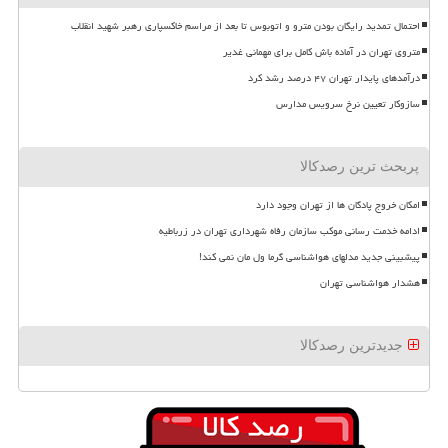
احتمال تمدید رایگان بودن مترو و اتوبوس تا بعد از مراسم خاکسپاری رهبر شهید انقلاب
متروی تهران در آماده باش کامل برای مهمانی غدیر
درآمدهای پایدار تهران ۴۷ درصد رشد کرد
سازوکار تعیین نرخ سرویس مدارس
پربحث ترین رصدکالا
امکان خروج پادگان ها از تهران وجود دارد
ادامه خدمت رسانی موکب سازمان رفاه شهرداری تهران در زرباطیه
پیشبینی جدید مدلهای هواشناسی گرما ول مان نمی کند!
هشدار هواشناسی تهران
جدیدترین رصدکالا