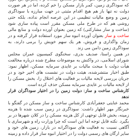
كه سوداگری زمین، كمر بازار مسكن را خم كرده، اما در هر صورت
دولت نه تنها باز هم هیچ اقدام مثبتی در جهت مبارزه با سوداگری
زمین و وضع مالیات تنظیمی در این عرصه انجام نداده، بلكه حتی
روشی هم كه در طرح ملی مسكن مقرر است پیاده سازی شود
(ساخت و ساز مشاركتی) كه زمین بعنوان آورده دولت و منابع مالی
ساخت و ساز
بعنوان آورده انبوه ساز مورد استفاده قرار گرفته و در
زمان واگذاری و فروش، هر یك سهم خویش را برمی دارند، به
سوداگری زمین دامن می زند.
در همین راستا، صدیف بدری، سخنگوی كمیسیون عمران مجلس
شورای اسلامی، در واكنش به موضوعات مطرح شده درباره مخالفت
هیأت دولت با مبحث مالیات بر عایدی سرمایه مسكن، اظهار نمود:
طبق اخبار منتشرشده، هیئت دولت در نشست های اخیر خود و در
جریان بررسی لایحه مالیات بر فعالیت های اختلال زا، بخش مسكن را
از لایحه مالیات بر عایدی سرمایه مسكن حذف كرده است.
كارشناس ساخت و ساز: دولت زمین را در اختیار سوداگران قرار
ندهد
محمد عنایتی جعفرآبادی كارشناس ساخت و ساز مسكن در گفتگو با
خبرنگار مهر اظهار داشت: سوداگری در زمین سبب شده تا هزینه
زمینه، بخش قابل توجهی از كل هزینه مسكن را در كلان شهرها در بر
بگیرد. نكته قابل توجه اما این است كه چرا وزارت راه و شهرسازی با
آگاهی نسبت به فعالیت های سوداگرانه در بازار، زمین های خود و
سایر ارگان های رسمی دولت را در اختیار انبوه ساز قرار داده و زمینه