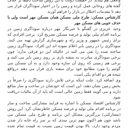
واقعی هم ببندند. در حقیقت دولت با این روش ساخت دقیقاً بر خلاف
گفته های روحانی عمل كرده و زمین را در اختیار سوداگران قرار می
دهد تا مقدمات اختلال در بازار را فراهم آورند.
كارشناس مسكن: طرح ملی مسكن همان مسكن مهر است ولی با
حذف خوبی های مسكن مهر
وحید عزیزی در گفتگو با خبرنگار مهر درباره سوداگری زمین در
برنامه اقدام ملی تولید و عرضه مسكن تصریح كرد: برخی افرادی كه
برای رئیس جمهور و وزیر راه و شهرسازی گزارش تهیه می كنند،
سوداگری را در زمین بایر اعلام نموده اند این افراد، سوداگری زمین
ساخته شده را نفی می كنند در حالیكه این دو فرقی ندارد؛ چون
برخی سوداگری مبادرت به سفته بازی بر روی زمین بایر می كنند و
برخی هم زمینی كه روی آن سازه وجود دارد و به آن مسكن می
گوئیم را مورد مطامع خود برای سفته بازی قرار می دهند درواقع
نتیجه هر دو اقدام یكی است.
وی اضافه كرد: علت اینكه برخی تلاش دارند سوداگری را صرفاً در
بخش زمین نشان دهند، این است كه خودشان در ساخت و ساز منافع
دارند و می گویند فقط زمین خالی است كه باید از آن مالیات دریافت
شود.
كارشناس اقتصاد مسكن با اشاره به فرایند مشاركتی ساخت و ساز
در برنامه اقدام ملی تولید و عرضه مسكن خاطرنشان كرد: این روش
(مشاركتی) بزرگترین مشكل این برنامه و طرح ملی مسكن می
باشد چون هم اكنون مهم ترین سدی كه بر سر راه خانه دار شدن
مردم وجود دارد، بالا بودن قیمت زمین نسبت به قیمت تمام شده