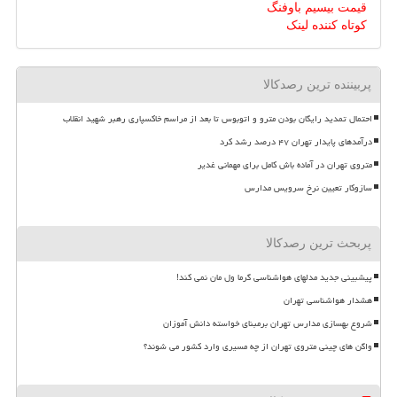
قیمت بیسیم باوفنگ
کوتاه کننده لینک
پربیننده ترین رصدکالا
احتمال تمدید رایگان بودن مترو و اتوبوس تا بعد از مراسم خاکسپاری رهبر شهید انقلاب
درآمدهای پایدار تهران ۴۷ درصد رشد کرد
متروی تهران در آماده باش کامل برای مهمانی غدیر
سازوکار تعیین نرخ سرویس مدارس
پربحث ترین رصدکالا
پیشبینی جدید مدلهای هواشناسی گرما ول مان نمی کند!
هشدار هواشناسی تهران
شروع بهسازی مدارس تهران برمبنای خواسته دانش آموزان
واگن های چینی متروی تهران از چه مسیری وارد کشور می شوند؟