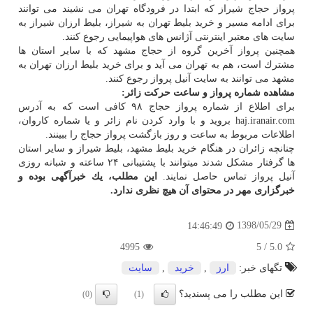
پرواز حجاج شیراز كه ابتدا در فرودگاه تهران می نشیند می توانند
برای ادامه مسیر و خرید بلیط تهران به شیراز، بلیط ارزان شیراز به
سایت های معتبر اینترنتی آژانس های هواپیمایی رجوع كنند.
همچنین پرواز آخرین گروه از حجاج مشهد كه با سایر استان ها
مشترك است، هم به تهران می آید و برای خرید بلیط ارزان تهران به
مشهد می توانند به سایت آنیل پرواز رجوع كنند.
مشاهده شماره پرواز و ساعت حركت زائر:
برای اطلاع از شماره پرواز حجاج ۹۸ كافی است كه به آدرس
haj.iranair.com بروید و با وارد كردن نام زائر و یا شماره كاروان،
اطلاعات مربوط به ساعت و روز بازگشت پرواز حجاج را ببینند.
چنانچه زائران در هنگام خرید بلیط مشهد، بلیط شیراز و سایر استان
ها گرفتار مشكل شدند میتوانند با پشتیبانی ۲۴ ساعته و شبانه روزی
آنیل پرواز تماس حاصل نمایند.
این مطلب، یك خبرآگهی بوده و
خبرگزاری مهر در محتوای آن هیچ نظری ندارد.
1398/05/29
14:46:49
4995
5
/
5.0
تگهای خبر:
ارز
,
خرید
,
سایت
این مطلب را می پسندید؟
(0)
(1)