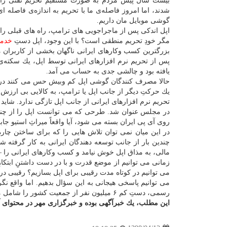
بیست سال پیش مردم به صورت مستقیم تحریم نفتی را 
شدند، اما امروز فاصله‌ی ما با تحریم به اندازه‌ی فاصله ا
گوشی موبایل مان داریم.
اپل اندكی پس از ماجراجویی های ترامپ، راه های قبلی را هم
مگر خودِ تحریم منطقی است؟ با این وجود، اپل دستِ
خدم
بزرگترین كسب وكارهای ایرانی ناگهان بخشی از كاربران م
پس از تحریم نرم افزارهای ایرانی توسط اپل، یك سكته‌ی
یافته بود و چالشی جدی به حساب می آمد.
حالا مصرف كنندگان گوشی اپل كم وبیش حس می كنند در حا
یك حركتِ دیگر از جانب اپل یا ترامپ، به كالایی بی ارزش ت
تحریم نرم افزارهای ایرانی از جانب اپل تازگی ندارد. ش
در مجلس عنوان شد. طرحی كه می توانست اپل را از چند 
روی آی پی ایران بسته می شود، آیا واقعاً میراثِ استیو 
در این میان نمی توان تلاش هایی را كه برای ساختن چار
چندین بار از جانب توسعه دهندگان ایرانی به كار گرفته 
مالی، به مذاق اپل خوش نیامد و كسب وكارهای ایرانی را –دست كم در مواجهه ب
زمانی می توانیم از موضع قدرت و با در دست داشتنِ ابتكارِ 
می توانیم در كوتاه مدت رقیبی برای اپل بسازیم؟ رقیبی 
می توانیم پاسخی هیجانی به این سؤال بدهیم. اما واقع نگری
رسمی، دستِ كم ۶ میلیون نفر از جمعیت كشور را شامل می شوند.
این مطلب، یك خبرآگهی بوده و خبرگزاری مهر در محتوای آ