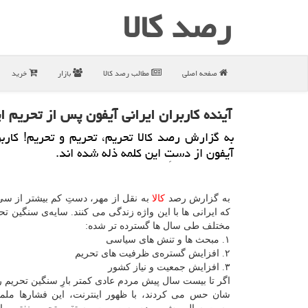
رصد كالا
صفحه اصلی
مطالب رصد كالا
بازار
خرید
آینده كاربران ایرانی آیفون پس از تحریم ا
به گزارش رصد كالا تحریم، تحریم و تحریم! كاربر
آیفون از دستِ این كلمه ذله شده اند.
به گزارش رصد
كالا
به نقل از مهر، دستِ كم بیشتر از 
كه ایرانی ها با این واژه زندگی می كنند. سایه‌ی سنگین تح
مختلف طی سال ها گسترده تر شده:
۱. مبحث ها و تنش های سیاسی
۲. افزایش گستره‌ی ظرفیت های تحریم
۳. افزایش جمعیت و نیاز كشور
اگر تا بیست سال پیش مردم عادی كمتر بارِ سنگین تحریم 
شان حس می كردند، با ظهور اینترنت، این فشارها مل