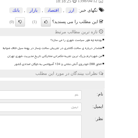
1398/04/12
18:18:25
تگهای خبر:
ارز
,
اقتصاد
,
بازار
,
بانك
این مطلب را می پسندید؟
(0)
(1)
تازه ترین مطالب مرتبط
بودجه چه طور سیاست شهری را می سازد؟
هشدار درباره ی ساخت کلانتری در تجریش ساخت وساز در پهنه سیل خلاف ضوابط
من شهردارم بزرگ ترین تجربه حکمرانی مشارکتی تاریخ مدیریت شهری تهران
الحاق 288 خودروی آتش نشانی و 134 آمبولانس به ناوگان امدادی کشور
نظرات بینندگان در مورد این مطلب
ن
نام:
ایمیل:
نظر: