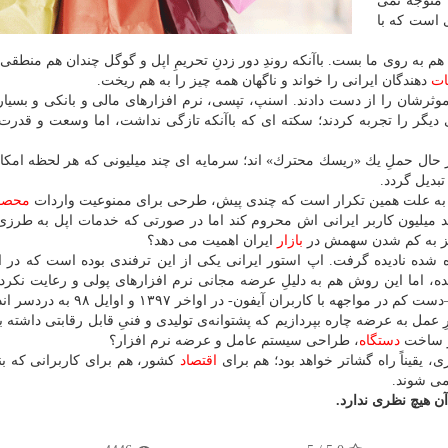
متوجه نمی
ی است كه با
 به روی ما بست. باآنكه روندِ دور زدنِ تحریمِ اپل و گوگل چندان هم منطقی ن
ات
دهندگان ایرانی را خواند و ناگهان همه چیز را به هم ریخت.
وثرشان را از دست دادند. اسنپ، تپسی، نرم افزارهای مالی و بانكی و بسیار
 دیگر را تجربه كردند؛ سكته ای كه باآنكه تازگی نداشت، اما وسعت و قدرت
ل حملِ یك «ریسك محترك» اند؛ سرمایه ای چند میلیونی كه هر لحظه امكان 
بدیل گردد.
اید به علت همین تكرار است كه چندی پیش، طرحی برای ممنوعیت واردات
محصو
میلیون كاربر ایرانی اش محروم كند اما در صورتی كه خدمات اپل به طرزی 
جابز به كم شدن سهمش در
بازار
ایران اهمیت می دهد؟
ه شده نادیده گرفت. اپ استور ایرانی یكی از این ترفندی بوده است كه در 
شده، اما این روش هم به دلیلِ عرضه مجانی نرم افزارهای پولی و رعایت نكر
ا كاربران آیفون- در اواخر ۱۳۹۷ و اوایل ۹۸ به دردسر انداخت.
عمل به عرضه چاره بپردازیم كه پشتوانه‌ی تولیدی و فنیِ قابل رقابتی داشته با
در ساخت
دستگاه
، طراحی سیستم عامل و عرضه نرم افزار؟
، یقیناً راه گشاتر خواهد بود؛ هم برای
اقتصاد
كشور، هم برای كاربرانی كه بنا
ن هیچ نظری ندارد.