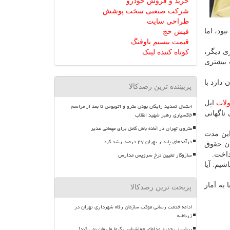
خرید و فروش خودرو
شرکت صنعتی سخت پوشش
طراحی سایت
بود، اما
فیش حج
قیمت بیسیم باوفنگ
ی دیگر،
کوتاه کننده لینک
 بیشتری
دارد با
پربیننده ترین رصدکالا
لات
اپل
احتمال تمدید رایگان بودن مترو و اتوبوس تا بعد از مراسم
ناگهانی
خاکسپاری رهبر شهید انقلاب
متروی تهران در آماده باش کامل برای مهمانی غدیر
این مدت
درآمدهای پایدار تهران ۴۷ درصد رشد کرد
دن حقوق
سازوکار تعیین نرخ سرویس مدارس
شیم. آیا
 به آمار
پربحث ترین رصدکالا
ادامه خدمت رسانی موکب سازمان رفاه شهرداری تهران در
زرباطیه
پیشبینی جدید مدلهای هواشناسی گرما ول مان نمی کند!