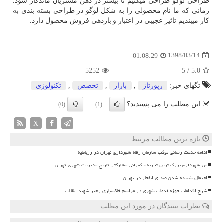
طراحی لوگو طراحی میکنیم تا بیشتر در ذهن مشتریان ماندگار شود.
زمانی که ما نام محصولی را به شکل لوگو در طراحی بسته بندی به
کار میبندیم تاثیر عجیبی در اعتبار و بازدهی فروش محصول دارد.
1398/03/14
01:08:29
5252
5
/
5.0
تگهای خبر:
رپورتاژ
,
بازار
,
تخصص
,
تكنولوژی
این مطلب را می پسندید؟
(0)
(1)
X
تازه ترین مطالب مرتبط
ادامه خدمت رسانی موکب سازمان رفاه شهرداری تهران در زرباطیه
من شهردارم بزرگ ترین تجربه حکمرانی مشارکتی تاریخ مدیریت شهری تهران
احتمال شنیده شدن صدای انفجار در تهران
شرح اقدامات حوزه خدمات شهری در مراسم خاکسپاری رهبر شهید انقلاب
نظرات بینندگان در مورد این مطلب