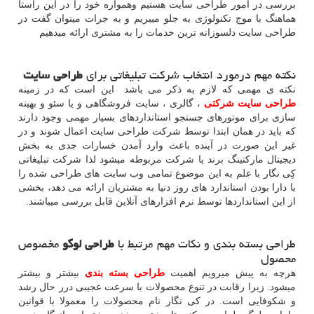
بررسی در امور طراحی سایت هستیم وهمواره خود را در این راستا
هماهنگ با موج تکنولوژی به جلو میبریم و به جرات میتوان گفت در
طراحی سایت دلسوزانه ترین حدمات را به مشتری ارائه میدهیم
نکته مهم درمورد انتخاب شرکت تبلیغاتی برای
طراحی سایت
نکته ی مهمی که لازم به ذکر می باشد این است که در زمینه
طراحی سایت شرکتی
، گالری ، سایت فروشگاهی و یا سئو و بهینه
سازی برای موتورهای جستجو استانداردهای بسیار مهمی وجود دارند
که باید در همان ابتدا توسط شرکت طراحی سایت اعمال شوند و در
غیر این صورت در آینده باعث وارد آمدن خسارات جدی به بخش
دیجیتال مارکتینگ برند یا شرکت مربوطه میشود لذا شرکت تبلیغاتی
کِی نگار با علم به این موضوع تمامی وب سایت های طراحی شده را
با دارا بودن استاندارد های روز دنیا به مشتریان ارائه می دهد، بخشی
از این استانداردها توسط نرم افزارهای آنلاین قابل بررسی میباشند.
طراحی بسته بندی و نکات مهم مرتبط با
طراحی لوگو
مخصوص
محصول
هرچه به پیش میرویم اهمیت
طراحی بسته بندی
بیشتر و بیشتر
میشود. زیرا رقابت در تنوع محصولات با سرعت عجیبی درر حال رشد
و شکوفایی است. در کی نگار نام محصولات را معمولا با قوانین