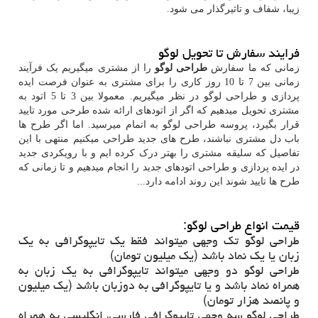
زیبا، شفاف و تاثیرگذار می شود.
فرایند سفارش تا تحویل لوگو
زمانی که ما سفارش
طراحی لوگو
را از مشتری میگیریم یک فرآیند
زمانی بین 7 تا 10 روز کاری را برای مشتری به عنوان فرصت ایده
پردازی و طراحی لوگو در نظر میگیریم. معمولا بین 3 تا 5 اتود به
مشتری تحویل میدهیم که اگر از اتودهای ارائه شده طرحی مورد تایید
قرار بگیرد، پروسه طراحی لوگو به اتمام میرسید. اما اگر طرح ها
باب دل مشتری نباشند، طرح های جدید طراحی میکنیم منتهی با این
تفاصیل که سلیقه مشتری را بهتر درک کرده ایم و با رویکردی جدید
در ایده پردازی و طراحی اتودهای جدید را انجام میدهیم و تا زمانی که
طرح ها تایید شوند این روند ادامه دارد...
قیمت انواع طراحی لوگو:
طراحی لوگو تک وجهی میتواند فقط یک تایپوگرافی به یک
زبان یا یک نماد باشد (یک میلیون تومان)
طراحی لوگو دو وجهی میتواند تایپوگرافی به یک زبان به
همراه نماد باشد و یا تایپوگرافی به دوزبان باشد (یک میلیون
و پانصد هزار تومان)
طراحی لوگو سه وجهی تایپوگرافی فارسی، انگلیسی به همراه