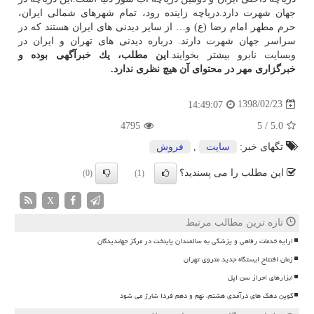
جهان شهرت دارد.دریاچه زاینده رود، تمام شهرهای شمالی ایران،
حرم مطهر امام رضا (ع) و… از سایر دیدنی های ایران هستند كه در
سراسر جهان شهرت دارند. درباره دیدنی های تهران و ایران در
وبسایت نابرو بیشتر بخوایند.
این مطلب، یك خبرآگهی بوده و
خبرگزاری مهر در محتوای آن هیچ نظری ندارد.
1398/02/23
14:49:07
4795
5
/
5.0
تگهای خبر:
سایت
,
فروش
این مطلب را می پسندید؟
(0)
(1)
X
تازه ترین مطالب مرتبط
ارایه خدمات رفاهی و پزشکی به سالمندان پایتخت در مرکز جهاندیدگان
زمان افتتاح ایستگاه جدید متروی تهران
ابزارهای احراز سن اپل
کوپن دهک های درآمدی هشتم، نهم و دهم فردا شارژ می شود