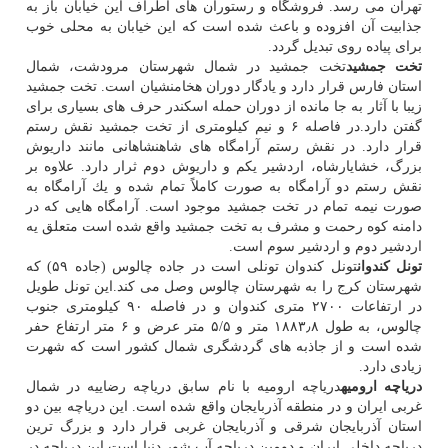
تهران می رسد. فروشگاه و رستوران های اطراف این خیابان باز به
جذابیت آن افزوده و باعث شده است كه این خیابان به محلی خوب
برای پیاده روی تبدیل گردد.
تخت جمشید
تخت جمشید در شمال شهرستان مرودشت، شمال
استان فارس قرار دارد و یادگار دوران هخامنشیان است. تخت جمشید
زیبا با آثار به جا مانده از دوران حمله اسكندر حرف های بسیاری برای
گفتن دارد.در فاصله ۶ و نیم كیلومتری از تخت جمشید نقش رستم
قرار دارد. در نقش رستم آرامگاه های شاهنشاهانی مانند داریوش
بزرگ، خشایارشاه، اردشیر یكم و داریوش دوم ثرار دارد. علاوه بر
نقش رستم دو آرامگاه به صورت كاملاً تمام شده و یك آرامگاه به
صورت نیمه تمام در تخت جمشید موجود است. آرامگاه هایی كه در
دامنه كوه رحمت و مشرف به تخت جمشید واقع شده است متعلق یه
اردشیر دوم و اردشیر سوم است.
تونل كندوان
تونل كندوان تونلی است در جاده چالوس (جاده ۵۹) كه
شهرستان كرج را به شهرستان چالوس وصل می كند.این تونل طویل
در ارتفاعات ۲۷۰۰ متری كندوان و در فاصله ۹۰ كیلومتری جنوب
چالوس، به طول ۱۸۸۳٫۸ متر و ۵/۵ متر عرض و ۶ متر ارتفاع حفر
شده است و از جاذبه های گردشگری شمال كشور است كه شهرت
زیادی دارد.
دریاچه ارومیه
دریاچه ارومیه با نام سابق دریاچه رضاییه در شمال
غربی ایران و در منطقه آذربایجان واقع شده است. این دریاچه بین دو
استان آذربایجان شرقی و آذربایجان غربی قرار دارد و بزرگ ترین
دریاچه داخلی ایران و دومین دریاچه آب شور دنیا است.این دریاچه در