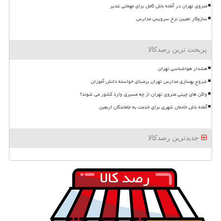
متروی تهران در آماده باش کامل برای مهمانی غدیر
سازوکار تعیین نرخ سرویس مدارس
پربحث ترین رصدکالا
هشدار هواشناسی تهران
شروع بهسازی مدارس تهران برمبنای خواسته دانش آموزان
واگن های چینی متروی تهران از چه مسیری وارد کشور می شوند؟
آماده باش خادمان شهری برای خدمت به جاماندگان اربعین
جدیدترین رصدکالا