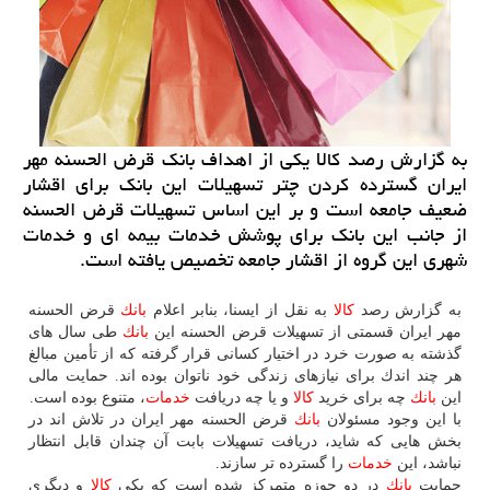
به گزارش رصد كالا یكی از اهداف بانك قرض الحسنه مهر
ایران گسترده كردن چتر تسهیلات این بانك برای اقشار
ضعیف جامعه است و بر این اساس تسهیلات قرض الحسنه
از جانب این بانك برای پوشش خدمات بیمه ای و خدمات
شهری این گروه از اقشار جامعه تخصیص یافته است.
به گزارش رصد
كالا
به نقل از ایسنا، بنابر اعلام
بانك
قرض الحسنه
مهر ایران قسمتی از تسهیلات قرض الحسنه این
بانك
طی سال های
گذشته به صورت خرد در اختیار كسانی قرار گرفته كه از تأمین مبالغ
هر چند اندك برای نیازهای زندگی خود ناتوان بوده اند. حمایت مالی
این
بانك
چه برای خرید
كالا
و یا چه دریافت
خدمات
، متنوع بوده است.
با این وجود مسئولان
بانك
قرض الحسنه مهر ایران در تلاش اند در
بخش هایی كه شاید، دریافت تسهیلات بابت آن چندان قابل انتظار
نباشد، این
خدمات
را گسترده تر سازند.
حمایت
بانك
در دو حوزه متمركز شده است كه یكی
كالا
و دیگری