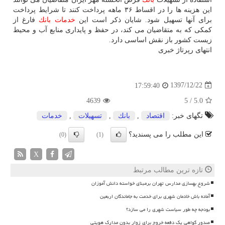
این هزینه ها را در اقساط ۳۶ ماهه پرداخت كنند تا شرایط پرداخت
برای آنها تسهیل شود. شایان ذكر است این
خدمات
بانك
فارغ از
كمكی كه به متقاضیان می كند، در حفظ و پایداری منابع آب و محیط
زیست كشور باز نقش اساسی دارد.
انتهای رپرتاژ خبری
1397/12/22
17:59:40
4639
5
/
5.0
تگهای خبر:
اقتصاد
,
بانك
,
تسهیلات
,
خدمات
این مطلب را می پسندید؟
(0)
(1)
X
تازه ترین مطالب مرتبط
شروع بهسازی مدارس تهران برمبنای خواسته دانش آموزان
آماده باش خادمان شهری برای خدمت به جاماندگان اربعین
بودجه چه طور سیاست شهری را می سازد؟
صدور گواهی یک دفعه خروج برای زوار بدون مدارک هویتی