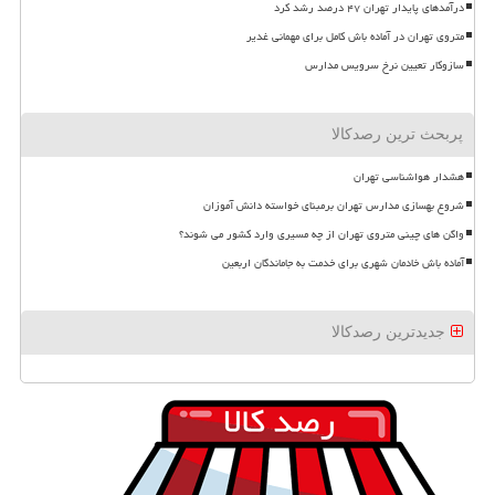
درآمدهای پایدار تهران ۴۷ درصد رشد کرد
متروی تهران در آماده باش کامل برای مهمانی غدیر
سازوکار تعیین نرخ سرویس مدارس
پربحث ترین رصدکالا
هشدار هواشناسی تهران
شروع بهسازی مدارس تهران برمبنای خواسته دانش آموزان
واگن های چینی متروی تهران از چه مسیری وارد کشور می شوند؟
آماده باش خادمان شهری برای خدمت به جاماندگان اربعین
جدیدترین رصدکالا