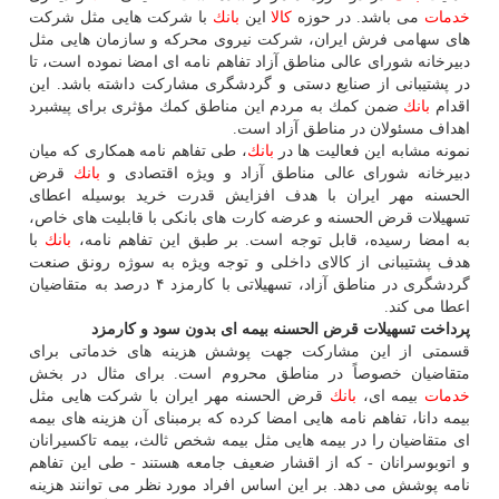
خدمات
می باشد. در حوزه
كالا
این
بانك
با شركت هایی مثل شركت
های سهامی فرش ایران، شركت نیروی محركه و سازمان هایی مثل
دبیرخانه شورای عالی مناطق آزاد تفاهم نامه ای امضا نموده است، تا
در پشتیبانی از صنایع دستی و گردشگری مشاركت داشته باشد. این
اقدام
بانك
ضمن كمك به مردم این مناطق كمك مؤثری برای پیشبرد
اهداف مسئولان در مناطق آزاد است.
نمونه مشابه این فعالیت ها در
بانك
، طی تفاهم نامه همكاری كه میان
دبیرخانه شورای عالی مناطق آزاد و ویژه اقتصادی و
بانك
قرض
الحسنه مهر ایران با هدف افزایش قدرت خرید بوسیله اعطای
تسهیلات قرض الحسنه و عرضه كارت های بانكی با قابلیت های خاص،
به امضا رسیده، قابل توجه است. بر طبق این تفاهم نامه،
بانك
با
هدف پشتیبانی از كالای داخلی و توجه ویژه به سوژه رونق صنعت
گردشگری در مناطق آزاد، تسهیلاتی با كارمزد ۴ درصد به متقاضیان
اعطا می كند.
پرداخت تسهیلات قرض الحسنه بیمه ای بدون سود و كارمزد
قسمتی از این مشاركت جهت پوشش هزینه های خدماتی برای
متقاضیان خصوصاً در مناطق محروم است. برای مثال در بخش
خدمات
بیمه ای،
بانك
قرض الحسنه مهر ایران با شركت هایی مثل
بیمه دانا، تفاهم نامه هایی امضا كرده كه برمبنای آن هزینه های بیمه
ای متقاضیان را در بیمه هایی مثل بیمه شخص ثالث، بیمه تاكسیرانان
و اتوبوسرانان - كه از اقشار ضعیف جامعه هستند - طی این تفاهم
نامه پوشش می دهد. بر این اساس افراد مورد نظر می توانند هزینه