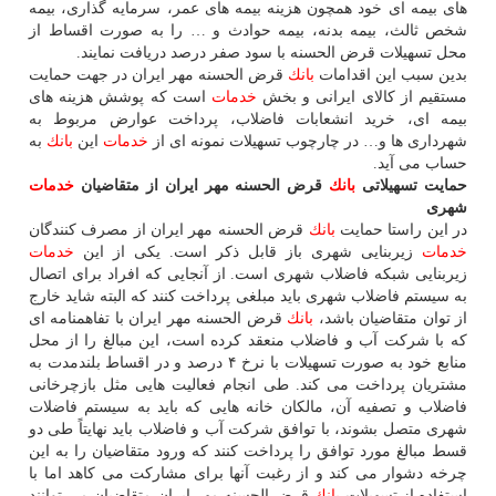
های بیمه ای خود همچون هزینه بیمه های عمر، سرمایه گذاری، بیمه
شخص ثالث، بیمه بدنه، بیمه حوادث و … را به صورت اقساط از
محل تسهیلات قرض الحسنه با سود صفر درصد دریافت نمایند.
بدین سبب این اقدامات
بانك
قرض الحسنه مهر ایران در جهت حمایت
مستقیم از كالای ایرانی و بخش
خدمات
است كه پوشش هزینه های
بیمه ای، خرید انشعابات فاضلاب، پرداخت عوارض مربوط به
شهرداری ها و… در چارچوب تسهیلات نمونه ای از
خدمات
این
بانك
به
حساب می آید.
حمایت تسهیلاتی
بانك
قرض الحسنه مهر ایران از متقاضیان
خدمات
شهری
در این راستا حمایت
بانك
قرض الحسنه مهر ایران از مصرف كنندگان
خدمات
زیربنایی شهری باز قابل ذكر است. یكی از این
خدمات
زیربنایی شبكه فاضلاب شهری است. از آنجایی كه افراد برای اتصال
به سیستم فاضلاب شهری باید مبلغی پرداخت كنند كه البته شاید خارج
از توان متقاضیان باشد،
بانك
قرض الحسنه مهر ایران با تفاهمنامه ای
كه با شركت آب و فاضلاب منعقد كرده است، این مبالغ را از محل
منابع خود به صورت تسهیلات با نرخ ۴ درصد و در اقساط بلندمدت به
مشتریان پرداخت می كند. طی انجام فعالیت هایی مثل بازچرخانی
فاضلاب و تصفیه آن، مالكان خانه هایی كه باید به سیستم فاضلات
شهری متصل بشوند، با توافق شركت آب و فاضلاب باید نهایتاً طی دو
قسط مبالغ مورد توافق را پرداخت كنند كه ورود متقاضیان را به این
چرخه دشوار می كند و از رغبت آنها برای مشاركت می كاهد اما با
استفاده از تسهیلات
بانك
قرض الحسنه مهر ایران متقاضیان می توانند