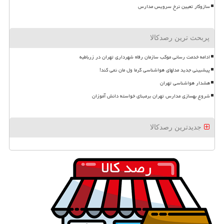
سازوکار تعیین نرخ سرویس مدارس
پربحث ترین رصدکالا
ادامه خدمت رسانی موکب سازمان رفاه شهرداری تهران در زرباطیه
پیشبینی جدید مدلهای هواشناسی گرما ول مان نمی کند!
هشدار هواشناسی تهران
شروع بهسازی مدارس تهران برمبنای خواسته دانش آموزان
جدیدترین رصدکالا