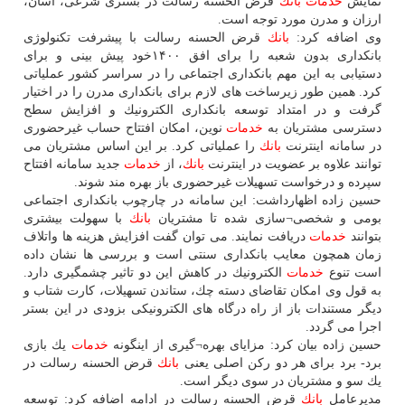
نمایش
خدمات
بانك
قرض الحسنه رسالت در بستری شرعی، آسان،
ارزان و مدرن مورد توجه است.
وی اضافه كرد:
بانك
قرض الحسنه رسالت با پیشرفت تكنولوژی
بانكداری بدون شعبه را برای افق ۱۴۰۰خود پیش بینی و برای
دستیابی به این مهم بانكداری اجتماعی را در سراسر كشور عملیاتی
كرد. همین طور زیرساخت های لازم برای بانكداری مدرن را در اختیار
گرفت و در امتداد توسعه بانكداری الكترونیك و افزایش سطح
دسترسی مشتریان به
خدمات
نوین، امكان افتتاح حساب غیرحضوری
در سامانه اینترنت
بانك
را عملیاتی كرد. بر این اساس مشتریان می
توانند علاوه بر عضویت در اینترنت
بانك
، از
خدمات
جدید سامانه افتتاح
سپرده و درخواست تسهیلات غیرحضوری باز بهره مند شوند.
حسین زاده اظهارداشت: این سامانه در چارچوب بانكداری اجتماعی
بومی و شخصی¬سازی شده تا مشتریان
بانك
با سهولت بیشتری
بتوانند
خدمات
دریافت نمایند. می توان گفت افزایش هزینه ها واتلاف
زمان همچون معایب بانكداری سنتی است و بررسی ها نشان داده
است تنوع
خدمات
الكترونیك در كاهش این دو تاثیر چشمگیری دارد.
به قول وی امكان تقاضای دسته چك، ستاندن تسهیلات، كارت شتاب و
دیگر مستندات باز از راه درگاه های الكترونیكی بزودی در این بستر
اجرا می گردد.
حسین زاده بیان كرد: مزایای بهره¬گیری از اینگونه
خدمات
یك بازی
برد- برد برای هر دو ركن اصلی یعنی
بانك
قرض الحسنه رسالت در
یك سو و مشتریان در سوی دیگر است.
مدیرعامل
بانك
قرض الحسنه رسالت در ادامه اضافه كرد: توسعه