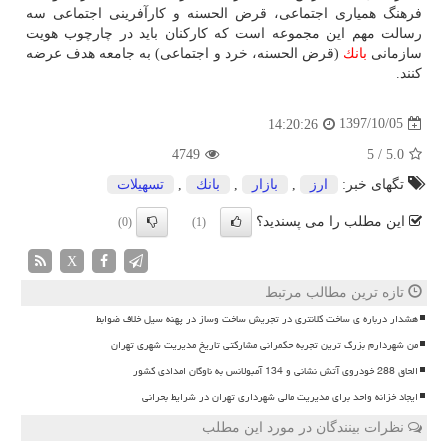
فرهنگ همیاری اجتماعی، قرض الحسنه و كارآفرینی اجتماعی سه
رسالت مهم این مجموعه است كه كاركنان باید در چارچوب هویت
سازمانی
بانك
(قرض الحسنه، خرد و اجتماعی) به جامعه هدف عرضه
كنند.
1397/10/05
14:20:26
4749
5
/
5.0
تگهای خبر:
ارز
,
بازار
,
بانك
,
تسهیلات
این مطلب را می پسندید؟
(0)
(1)
X
تازه ترین مطالب مرتبط
هشدار درباره ی ساخت کلانتری در تجریش ساخت وساز در پهنه سیل خلاف ضوابط
من شهردارم بزرگ ترین تجربه حکمرانی مشارکتی تاریخ مدیریت شهری تهران
الحاق 288 خودروی آتش نشانی و 134 آمبولانس به ناوگان امدادی کشور
ایجاد خزانه واحد برای مدیریت مالی شهرداری تهران در شرایط بحرانی
نظرات بینندگان در مورد این مطلب