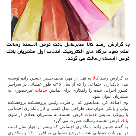
به گزارش رصد كالا مدیرعامل بانك قرض الحسنه رسالت
اعلام نمود درگاه های الكترونیك انتخاب اول مشتریان بانك
قرض الحسنه رسالت می گردد.
به گزارش رصد
كالا
به نقل از مهر، محمدحسین حسین زاده توسعه
مدل بانكداری اجتماعی را كه از سال ۹۵به طور عملیاتی در سراسر
كشور اجرایی شده را راهكاری برای نمایش
خدمات
غیرحضوری به
مشتریان عنوان نمود.
وی اضافه كرد: همانطور كه از طرف رئیس پژوهشكده پژوهشكده
پولی و بانكی عنوان شد، طراحی مدل كسب و كار بانكداری اجتماعی
با رویكرد نمایش
خدمات
قرض الحسنه به مشتریان تعدادی از سوی
بانك
قرض الحسنه رسالت صورت می گیرد.
به گفته حسین زاده، بانكداری اجتماعی كه بیشتر از چهار سال است
در این
بانك
عملیاتی شده، دورخیز دستیابی به افق ۱۴۰۰ و بانكداری