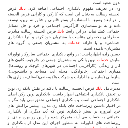
بدون شعبه است.
وی در تعریف مفهوم بانكداری اجتماعی اضافه كرد:
بانك
قرض
الحسنه رسالت به دنبال این است كه كاركرد و كارایی قرض الحسنه
را در ابعاد وسیع، با استفاده از بستر قانونی و فناورانه نوین، توسعه
داده و به توانمندسازی كارآفرینی اجتماعی و خرد و حل مسائل
اجتماعی كمك نماید. در این راستا
بانك
قرض الحسنه رسالت مبادرت
به طراحی محصولی متناسب با مشتریان خود كرده و آنرا «بانكداری
اجتماعی» و یا «ارائه
خدمات
به مشتریان جمعی یا گروه های
مشتریان» نامیده است.
حسین زاده اظهارداشت: در واقع بانكداری اجتماعی سازوكار نوآورانه
نمایش
خدمات
نوین بانكی به مشتریان جمعی در چارچوب كانون های
كار و زندگی (كارآفرینی اجتماعی در شهرهای كوچك و روستاها)،
همیاری اجتماعی (خانوادگی، محله ای، مساجد و دانشجویی)،
سازمانی (سازمان ها ادارات و شركت ها) وصنفی(اصناف، بازاری ها)
است.
مدیرعامل
بانك
قرض الحسنه رسالت با تاكید بر نقش بانكداری نوین
در تحقق بانكداری اجتماعی اظهار داشت: بانكداری نوین ركن اصلی
بانكداری اجتماعی است و بانكداری اجتماعی تحقق نمی یابد مگر با
در اختیار داشتن زیرساخت های بانكداری مدرن. بیشتر تراكنش های
خرد امروزه بر بستر بانكداری نوین كه بُعد دیگری از بانكداری
اجتماعی به حساب می آید، متمركز شده و ازاین رو بهره مندی از
زیرساخت های فناورانه به منظور اجرای این مدل از بانكداری و