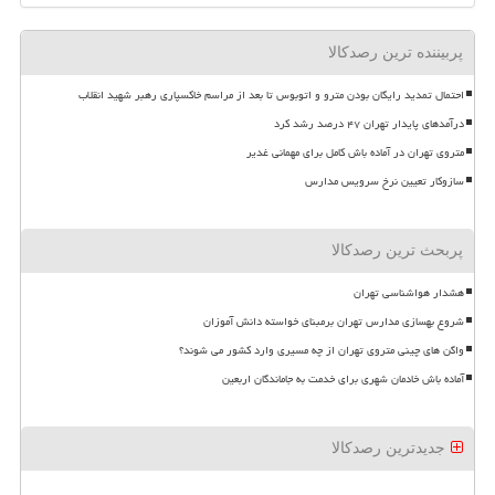
پربیننده ترین رصدکالا
احتمال تمدید رایگان بودن مترو و اتوبوس تا بعد از مراسم خاکسپاری رهبر شهید انقلاب
درآمدهای پایدار تهران ۴۷ درصد رشد کرد
متروی تهران در آماده باش کامل برای مهمانی غدیر
سازوکار تعیین نرخ سرویس مدارس
پربحث ترین رصدکالا
هشدار هواشناسی تهران
شروع بهسازی مدارس تهران برمبنای خواسته دانش آموزان
واگن های چینی متروی تهران از چه مسیری وارد کشور می شوند؟
آماده باش خادمان شهری برای خدمت به جاماندگان اربعین
جدیدترین رصدکالا