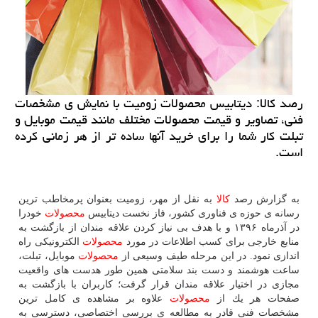
رصد كالا: دیتابیس محصولات زومیت با نمایش ی مشخصات
فنی، تصاویر و قیمت محصولات مختلف مانند قیمت موبایل و
تبلت كار شما را برای خرید آنها ساده تر از هر زمانی كرده
است.
به گزارش رصد
كالا
به نقل از مهر، زومیت بعنوان پرمخاطب ترین
رسانه ی حوزه ی فناوری كشور، فاز نخست دیتابیس
محصولات
خودرا
در آذرماه ۱۳۹۶ و با هدف بی نیاز كردن علاقه مندان از بازگشت به
منابع خارجی برای كسب اطلاعات در مورد
محصولات
الكترونیكی راه
اندازی نمود. در این مرحله طیف وسیعی از
محصولات
موبایل، تبلت،
ساعت هوشمند و دست بند سلامتی همین طور هدست های واقعیت
مجازی در اختیار علاقه مندان قرار گرفت؛ كاربران با بازگشت به
صفحات هر یك از
محصولات
علاوه بر مشاهده ی كامل ترین
مشخصات فنی قادر به مطالعه ی بررسی اختصاصی، دسترسی به