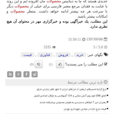
جدیدی هستند كه ما به دیتابیس
محصولات
مان افزوده ایم و این روند
با عنایت به فقدان مرجع معتبر فارسی برای خیلی از
محصولات
دیگر
با سرعت هر چه بیشتر ادامه خواهد داشت. منتظر
محصولات
و
امكانات بیشتر باشید.
این مطلب، یك خبرآگهی بوده و خبرگزاری مهر در محتوای آن هیچ
نظری ندارد.
1397/09/08
15:59:11
5335
5
/
5.0
تگهای خبر:
خرید
,
فروش
,
فناوری
,
قیمت
این مطلب را می پسندید؟
(0)
(1)
X
تازه ترین مطالب مرتبط
نرخ کرایه مسیرهای اربعین از مرزهای ایران تا شهر های زیارتی عراق
الحاق 288 خودروی آتش نشانی و 134 آمبولانس به ناوگان امدادی کشور
رهبران جی 7 خواهان دسترسی به هوش مصنوعی پیشرفته شدند
قیمت مرغ تازه در میادین شهرداری تهران