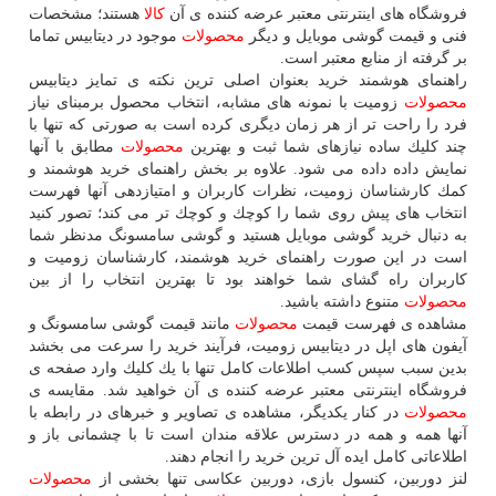
فروشگاه های اینترنتی معتبر عرضه كننده ی آن
كالا
هستند؛ مشخصات
فنی و قیمت گوشی موبایل و دیگر
محصولات
موجود در دیتابیس تماما
بر گرفته از منابع معتبر است.
راهنمای هوشمند خرید بعنوان اصلی ترین نكته ی تمایز دیتابیس
محصولات
زومیت با نمونه های مشابه، انتخاب محصول برمبنای نیاز
فرد را راحت تر از هر زمان دیگری كرده است به صورتی كه تنها با
چند كلیك ساده نیازهای شما ثبت و بهترین
محصولات
مطابق با آنها
نمایش داده داده می شود. علاوه بر بخش راهنمای خرید هوشمند و
كمك كارشناسان زومیت، نظرات كاربران و امتیازدهی آنها فهرست
انتخاب های پیش روی شما را كوچك و كوچك تر می كند؛ تصور كنید
به دنبال خرید گوشی موبایل هستید و گوشی سامسونگ مدنظر شما
است در این صورت راهنمای خرید هوشمند، كارشناسان زومیت و
كاربران راه گشای شما خواهند بود تا بهترین انتخاب را از بین
محصولات
متنوع داشته باشید.
مشاهده ی فهرست قیمت
محصولات
مانند قیمت گوشی سامسونگ و
آیفون های اپل در دیتابیس زومیت، فرآیند خرید را سرعت می بخشد
بدین سبب سپس كسب اطلاعات كامل تنها با یك كلیك وارد صفحه ی
فروشگاه اینترنتی معتبر عرضه كننده ی آن خواهید شد. مقایسه ی
محصولات
در كنار یكدیگر، مشاهده ی تصاویر و خبرهای در رابطه با
آنها همه و همه در دسترس علاقه مندان است تا با چشمانی باز و
اطلاعاتی كامل ایده آل ترین خرید را انجام دهند.
لنز دوربین، كنسول بازی، دوربین عكاسی تنها بخشی از
محصولات