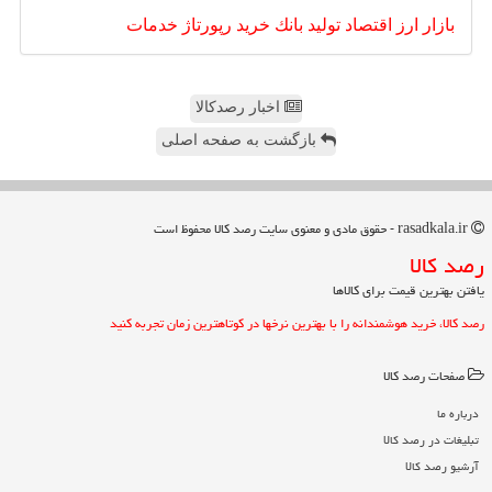
بازار
ارز
اقتصاد
تولید
بانك
خرید
رپورتاژ
خدمات
اخبار رصدکالا
بازگشت به صفحه اصلی
rasadkala.ir - حقوق مادی و معنوی سایت رصد كالا محفوظ است
رصد كالا
یافتن بهترین قیمت برای کالاها
رصد کالا، خرید هوشمندانه را با بهترین نرخها در کوتاهترین زمان تجربه کنید
صفحات رصد كالا
درباره ما
تبلیغات در رصد كالا
آرشیو رصد كالا