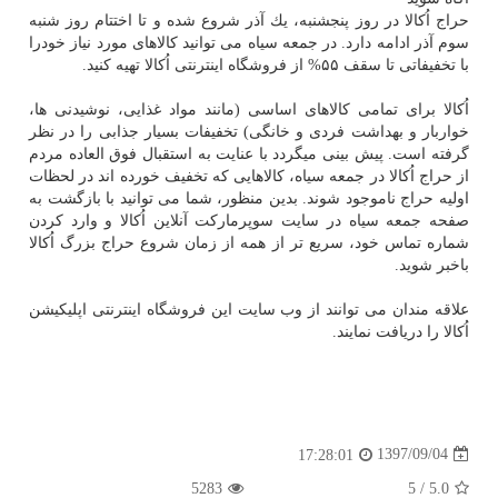
حراج اُكالا در روز پنجشنبه، یك آذر شروع شده و تا اختتام روز شنبه
سوم آذر ادامه دارد. در جمعه سیاه می توانید كالاهای مورد نیاز خودرا
با تخفیفاتی تا سقف ۵۵% از فروشگاه اینترنتی اُكالا تهیه كنید.
اُكالا برای تمامی كالاهای اساسی (مانند مواد غذایی، نوشیدنی ها،
خواربار و بهداشت فردی و خانگی) تخفیفات بسیار جذابی را در نظر
گرفته است. پیش بینی میگردد با عنایت به استقبال فوق العاده مردم
از حراج اُكالا در جمعه سیاه، كالاهایی كه تخفیف خورده اند در لحظات
اولیه حراج ناموجود شوند. بدین منظور، شما می توانید با بازگشت به
صفحه جمعه سیاه در سایت سوپرماركت آنلاین اُكالا و وارد كردن
شماره تماس خود، سریع تر از همه از زمان شروع حراج بزرگ اُكالا
باخبر شوید.
علاقه مندان می توانند از وب سایت این فروشگاه اینترنتی اپلیكیشن
اُكالا را دریافت نمایند.
1397/09/04
17:28:01
5283
5
/
5.0