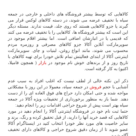
كالاهایی كه توسط بیشتر فروشگاه های داخلی و خارجی در جمعه
سیاه با تخفیف عرضه می شوند، در دسته كالاهای لوكس قرار می
گیرند یا جزو كالاهایی هستند كه روی جلد، قیمت ندارند. مسئله دیگر
این است كه بیشتر فروشگاه ها، كالاهایی را با تخفیف عرضه می كنند
كه قدیمی یا در انبارشان اضافی است. اما بیشتر اقلام موجود در
سوپرماركت آنلاین اُكالا جزو كالاهای مصرفی و روزمره مردم
محسوب می شوند، مانند انواع روغن، لبنیات و چای. سوپرماركت
اینترنتی اُكالا از ابتدای فعالیتش تمام تلاش خودرا برای تهیه كالاهای با
تاریخ روز و از برندهای خوش نام موجود در
بازار
( همچون فامیلا،
اكتیو) به كار گرفته است.
ذكر این نكته خالی از لطف نیست كه اغلب افراد به سبب عدم
آشنایی با حجم
فروش
در جمعه سیاه، معمولا در این روز با مشكلاتی
مواجه شده و حتی امكان دارد حراج های فوق العاده ای را از دست
دهند. شما باز به منظور برخورداری از تخفیفات ویژه اُكالا در جمعه
سیاه بهتر است پیش از شروع حراجی اقدامات زیر را انجام دهید:
حتما ثبت نام خود در فروشگاه اینترنتی اُكالا را انجام دهید در مورد
كالاهایی كه قصد خرید آنها را دارید، از قبل تحقیق كرده و رنگ، برند و
سایر خاصیت های مورد نظر خودرا انتخاب كنید در اینستاگرام اُكالا
عضو شوید تا از زمان دقیق شروع حراجی و كالاهای دارای تخفیف
آگاه شوید