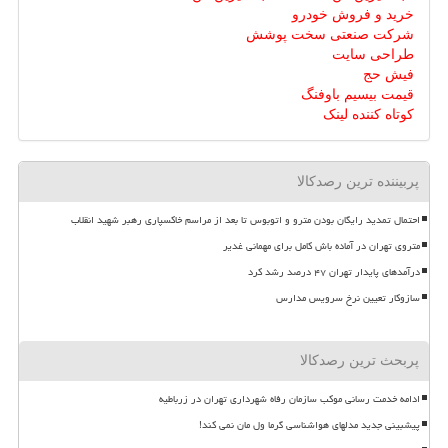
خرید و فروش خودرو
شرکت صنعتی سخت پوشش
طراحی سایت
فیش حج
قیمت بیسیم باوفنگ
کوتاه کننده لینک
پربیننده ترین رصدکالا
احتمال تمدید رایگان بودن مترو و اتوبوس تا بعد از مراسم خاکسپاری رهبر شهید انقلاب
متروی تهران در آماده باش کامل برای مهمانی غدیر
درآمدهای پایدار تهران ۴۷ درصد رشد کرد
سازوکار تعیین نرخ سرویس مدارس
پربحث ترین رصدکالا
ادامه خدمت رسانی موکب سازمان رفاه شهرداری تهران در زرباطیه
پیشبینی جدید مدلهای هواشناسی گرما ول مان نمی کند!