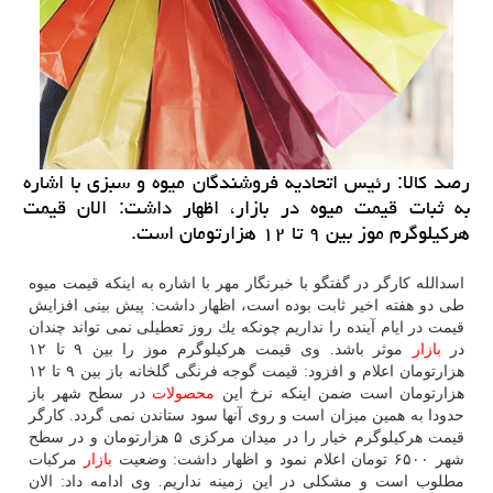
رصد كالا: رئیس اتحادیه فروشندگان میوه و سبزی با اشاره
به ثبات قیمت میوه در بازار، اظهار داشت: الان قیمت
هركیلوگرم موز بین ۹ تا ۱۲ هزارتومان است.
اسدالله كارگر در گفتگو با خبرنگار مهر با اشاره به اینكه قیمت میوه
طی دو هفته اخیر ثابت بوده است، اظهار داشت: پیش بینی افزایش
قیمت در ایام آینده را نداریم چونكه یك روز تعطیلی نمی تواند چندان
در
بازار
موثر باشد. وی قیمت هركیلوگرم موز را بین ۹ تا ۱۲
هزارتومان اعلام و افزود: قیمت گوجه فرنگی گلخانه باز بین ۹ تا ۱۲
هزارتومان است ضمن اینكه نرخ این
محصولات
در سطح شهر باز
حدودا به همین میزان است و روی آنها سود ستاندن نمی گردد. كارگر
قیمت هركیلوگرم خیار را در میدان مركزی ۵ هزارتومان و در سطح
شهر ۶۵۰۰ تومان اعلام نمود و اظهار داشت: وضعیت
بازار
مركبات
مطلوب است و مشكلی در این زمینه نداریم. وی ادامه داد: الان