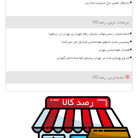
سازوکار تعیین نرخ سرویس مدارس
پربحث ترین رصدکالا
ادامه خدمت رسانی موکب سازمان رفاه شهرداری تهران در زرباطیه
پیشبینی جدید مدلهای هواشناسی گرما ول مان نمی کند!
هشدار هواشناسی تهران
شروع بهسازی مدارس تهران برمبنای خواسته دانش آموزان
جدیدترین رصدکالا