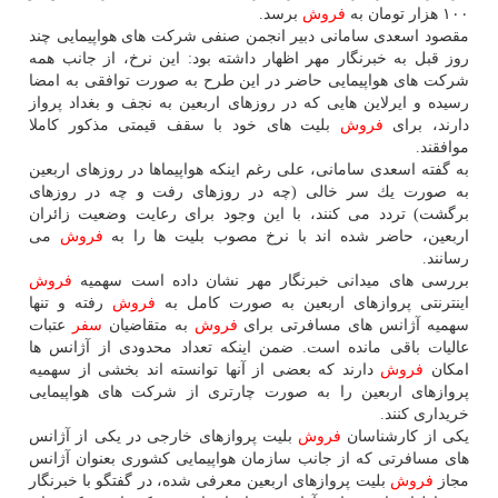
۱۰۰ هزار تومان به
فروش
برسد.
مقصود اسعدی سامانی دبیر انجمن صنفی شركت های هواپیمایی چند
روز قبل به خبرنگار مهر اظهار داشته بود: این نرخ، از جانب همه
شركت های هواپیمایی حاضر در این طرح به صورت توافقی به امضا
رسیده و ایرلاین هایی كه در روزهای اربعین به نجف و بغداد پرواز
دارند، برای
فروش
بلیت های خود با سقف قیمتی مذكور كاملا
موافقند.
به گفته اسعدی سامانی، علی رغم اینكه هواپیماها در روزهای اربعین
به صورت یك سر خالی (چه در روزهای رفت و چه در روزهای
برگشت) تردد می كنند، با این وجود برای رعایت وضعیت زائران
اربعین، حاضر شده اند با نرخ مصوب بلیت ها را به
فروش
می
رسانند.
بررسی های میدانی خبرنگار مهر نشان داده است سهمیه
فروش
اینترنتی پروازهای اربعین به صورت كامل به
فروش
رفته و تنها
سهمیه آژانس های مسافرتی برای
فروش
به متقاضیان
سفر
عتبات
عالیات باقی مانده است. ضمن اینكه تعداد محدودی از آژانس ها
امكان
فروش
دارند كه بعضی از آنها توانسته اند بخشی از سهمیه
پروازهای اربعین را به صورت چارتری از شركت های هواپیمایی
خریداری كنند.
یكی از كارشناسان
فروش
بلیت پروازهای خارجی در یكی از آژانس
های مسافرتی كه از جانب سازمان هواپیمایی كشوری بعنوان آژانس
مجاز
فروش
بلیت پروازهای اربعین معرفی شده، در گفتگو با خبرنگار