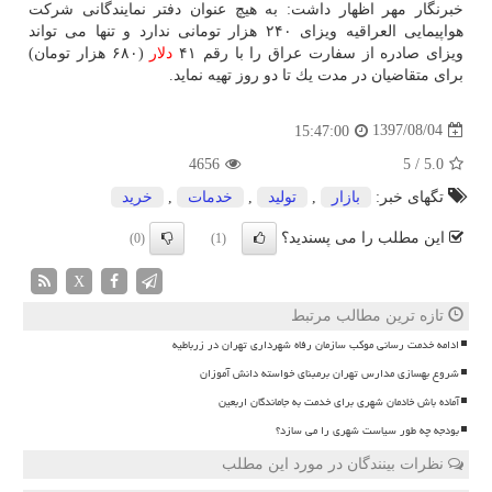
خبرنگار مهر اظهار داشت: به هیچ عنوان دفتر نمایندگانی شركت
هواپیمایی العراقیه ویزای ۲۴۰ هزار تومانی ندارد و تنها می تواند
ویزای صادره از سفارت عراق را با رقم ۴۱
دلار
(۶۸۰ هزار تومان)
برای متقاضیان در مدت یك تا دو روز تهیه نماید.
1397/08/04
15:47:00
4656
5
/
5.0
تگهای خبر:
بازار
,
تولید
,
خدمات
,
خرید
این مطلب را می پسندید؟
(0)
(1)
X
تازه ترین مطالب مرتبط
ادامه خدمت رسانی موکب سازمان رفاه شهرداری تهران در زرباطیه
شروع بهسازی مدارس تهران برمبنای خواسته دانش آموزان
آماده باش خادمان شهری برای خدمت به جاماندگان اربعین
بودجه چه طور سیاست شهری را می سازد؟
نظرات بینندگان در مورد این مطلب