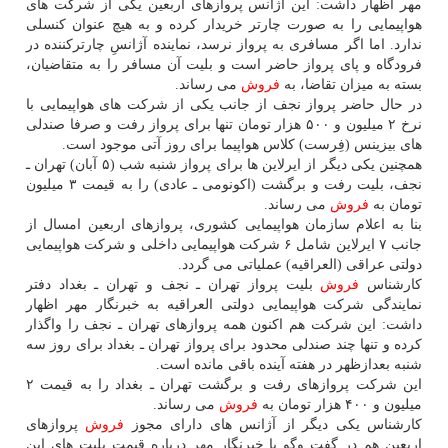
مهر اظهار داشت: این آژانس پروازهای اربعین یكی از شركت های
هواپیمایی را به صورت چارتر خریدار كرده و به هیچ عنوان كنسلی
ندارد. اما اگر مسافری به پرواز نرسد، نماینده آژانسِ چارتركننده در
فرودگاه و پای پرواز حاضر است و بلیت آن مسافر را به متقاضیان،
بسته به میزان تقاضا، به
فروش
می رساند.
در حال حاضر پرواز نجف از جانب یكی از شركت های هواپیمایی با
نرخ ۲ میلیون و ۵۰۰ هزار تومان تنها برای پرواز رفت و صرفا صندلی
های بیزینس (فِرست) كلاس هواپیما برای روز آتی موجود است.
همچنین یكی دیگر از ایرلاین ها برای پرواز شنبه شب (۵ آبان) تهران ـ
نجف، بلیت رفت و برگشت (اكونومی ـ عادی) را به قیمت ۳ میلیون
تومان به
فروش
می رساند.
بنا به اعلام سازمان هواپیمایی كشوری، پروازهای اربعین امسال از
جانب ۷ ایرلاین شامل ۶ شركت هواپیمایی داخلی و شركت هواپیمایی
دولتی عراقی (العراقیه) عملیاتی می گردد.
كارشناس
فروش
بلیت پرواز تهران ـ نجف و تهران ـ بغداد دفتر
نمایندگی شركت هواپیمایی دولتی العراقیه به خبرنگار مهر اظهار
داشت: این شركت هم اكنون همه پروازهای تهران ـ نجف را واگذار
كرده و تنها چند صندلی محدود برای پرواز تهران ـ بغداد برای روز سه
شنبه بعدازظهر در هفته آینده باقی مانده است.
این شركت پروازهای رفت و برگشت تهران ـ بغداد را به قیمت ۲
میلیون و ۴۰۰ هزار تومان به
فروش
می رساند.
كارشناس یكی دیگر از آژانس های دارای مجوز
فروش
پروازهای
اربعین هم در گفت وگو با خبرنگار مهر درباره قیمت بلیت های این