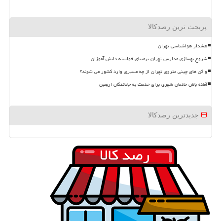
پربحث ترین رصدکالا
هشدار هواشناسی تهران
شروع بهسازی مدارس تهران برمبنای خواسته دانش آموزان
واگن های چینی متروی تهران از چه مسیری وارد کشور می شوند؟
آماده باش خادمان شهری برای خدمت به جاماندگان اربعین
جدیدترین رصدکالا