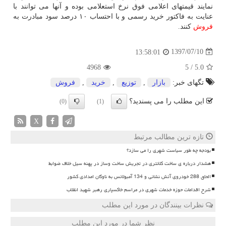
نمایند قیمتهای اعلامی فوق نرخ استعلامی بوده و آنها می توانند با
عنایت به فاكتور خرید رسمی و با احتساب ۱۰ درصد سود مبادرت به
فروش
كنند.
1397/07/10
13:58:01
4968
5
/
5.0
تگهای خبر:
بازار
,
توزیع
,
خرید
,
فروش
این مطلب را می پسندید؟
(0)
(1)
X
تازه ترین مطالب مرتبط
بودجه چه طور سیاست شهری را می سازد؟
هشدار درباره ی ساخت کلانتری در تجریش ساخت وساز در پهنه سیل خلاف ضوابط
الحاق 288 خودروی آتش نشانی و 134 آمبولانس به ناوگان امدادی کشور
شرح اقدامات حوزه خدمات شهری در مراسم خاکسپاری رهبر شهید انقلاب
نظرات بینندگان در مورد این مطلب
نظر شما در مورد این مطلب