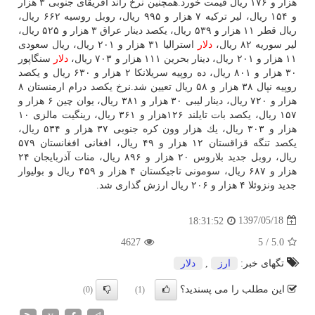
هزار و ۱۷۶ ریال قیمت خورد.همچنین نرخ راند آفریقای جنوبی ۳ هزار
و ۱۵۴ ریال، لیر تركیه ۷ هزار و ۹۹۵ ریال، روبل روسیه ۶۶۲ ریال،
ریال قطر ۱۱ هزار و ۵۳۹ ریال، یكصد دینار عراق ۳ هزار و ۵۲۵ ریال،
لیر سوریه ۸۲ ریال،
دلار
استرالیا ۳۱ هزار و ۲۰۱ ریال، ریال سعودی
۱۱ هزار و ۲۰۱ ریال، دینار بحرین ۱۱۱ هزار و ۷۰۳ ریال،
دلار
سنگاپور
۳۰ هزار و ۸۰۱ ریال، ده روپیه سریلانكا ۲ هزار و ۶۳۰ ریال و یكصد
روپیه نپال ۳۸ هزار و ۵۸ ریال تعیین شد.نرخ یكصد درام ارمنستان ۸
هزار و ۷۲۰ ریال، دینار لیبی ۳۰ هزار و ۳۸۱ ریال، یوان چین ۶ هزار و
۱۵۷ ریال، یكصد بات تایلند ۱۲۶هزار و ۳۶۱ ریال، رینگیت مالزی ۱۰
هزار و ۳۰۳ ریال، یك هزار وون كره جنوبی ۳۷ هزار و ۵۳۴ ریال،
یكصد تنگه قزاقستان ۱۲ هزار و ۴۹ ریال، افغانی افغانستان ۵۷۹
ریال، روبل جدید بلاروس ۲۰ هزار و ۸۹۶ ریال، منات آذربایجان ۲۴
هزار و ۶۸۷ ریال، سومونی تاجیكستان ۴ هزار و ۴۵۹ ریال و بولیوار
جدید ونزوئلا ۴ هزار و ۲۰۶ ریال ارزش گذاری شد.
1397/05/18
18:31:52
4627
5
/
5.0
تگهای خبر:
ارز
,
دلار
این مطلب را می پسندید؟
(0)
(1)