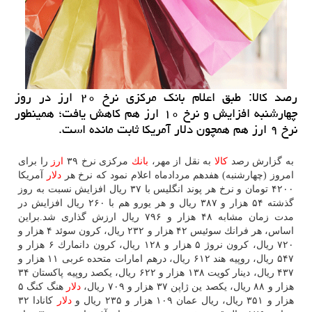
رصد كالا: طبق اعلام بانك مركزی نرخ ۲۰ ارز در روز
چهارشنبه افزایش و نرخ ۱۰ ارز هم كاهش یافت؛ همینطور
نرخ ۹ ارز هم همچون دلار آمریكا ثابت مانده است.
به گزارش رصد
كالا
به نقل از مهر،
بانك
مركزی نرخ ۳۹
ارز
را برای
امروز (چهارشنبه) هفدهم مردادماه اعلام نمود كه نرخ هر
دلار
آمریكا
۴۲۰۰ تومان و نرخ هر پوند انگلیس با ۳۷ ریال افزایش نسبت به روز
گذشته ۵۴ هزار و ۳۸۷ ریال و هر یورو هم با ۲۶۰ ریال افزایش در
مدت زمان مشابه ۴۸ هزار و ۷۹۶ ریال ارزش گذاری شد.براین
اساس، هر فرانك سوئیس ۴۲ هزار و ۲۳۲ ریال، كرون سوئد ۴ هزار و
۷۲۰ ریال، كرون نروژ ۵ هزار و ۱۲۸ ریال، كرون دانمارك ۶ هزار و
۵۴۷ ریال، روپیه هند ۶۱۲ ریال، درهم امارات متحده عربی ۱۱ هزار و
۴۳۷ ریال، دینار كویت ۱۳۸ هزار و ۶۲۲ ریال، یكصد روپیه پاكستان ۳۴
هزار و ۸۸ ریال، یكصد ین ژاپن ۳۷ هزار و ۷۰۹ ریال،
دلار
هنگ كنگ ۵
هزار و ۳۵۱ ریال، ریال عمان ۱۰۹ هزار و ۲۳۵ ریال و
دلار
كانادا ۳۲