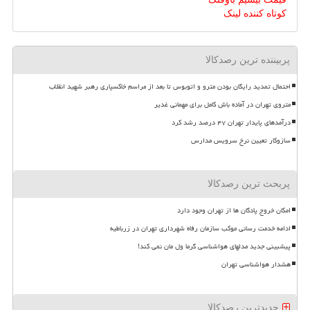
کوتاه کننده لینک
پربیننده ترین رصدکالا
احتمال تمدید رایگان بودن مترو و اتوبوس تا بعد از مراسم خاکسپاری رهبر شهید انقلاب
متروی تهران در آماده باش کامل برای مهمانی غدیر
درآمدهای پایدار تهران ۴۷ درصد رشد کرد
سازوکار تعیین نرخ سرویس مدارس
پربحث ترین رصدکالا
امکان خروج پادگان ها از تهران وجود دارد
ادامه خدمت رسانی موکب سازمان رفاه شهرداری تهران در زرباطیه
پیشبینی جدید مدلهای هواشناسی گرما ول مان نمی کند!
هشدار هواشناسی تهران
جدیدترین رصدکالا