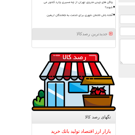
واگن های چینی متروی تهران از چه مسیری وارد کشور می
شوند؟
آماده باش خادمان شهری برای خدمت به جاماندگان اربعین
جدیدترین رصدکالا
تگهای رصد كالا
بازار
ارز
اقتصاد
تولید
بانك
خرید