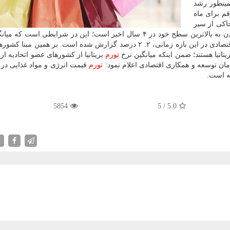
مینطور رشد
ت ۲. ۹ درصد و این رقم برای ماه
ست كه حاكی از سیر
صعودی شاخص قیمت مصرف كننده در این منطقه و رسیدن به بالاترین سطح خود در ۴ سال اخیر است؛ این در شرایطی 
قیمت در میان كشورهای عضو سازمان توسعه و همكاری اقتصادی در این بازه زمانی، ۲. ۲ درصد گزارش شده است. بر همی
تورم
بریتانیا از كشورهای عضو اتحادیه ار
تورم
قیمت انرژی و مواد غذایی در 
5854
5
/
5.0
X