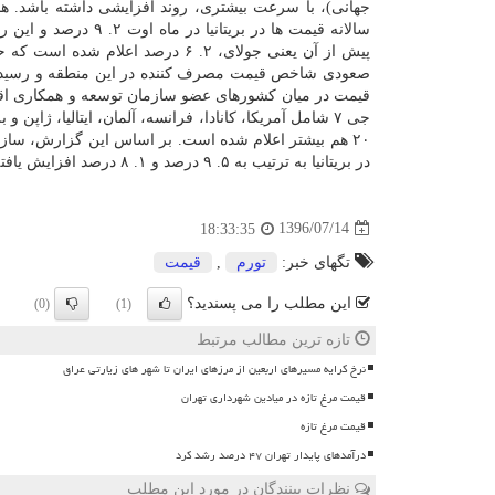
جهانی)، با سرعت بیشتری، روند افزایشی داشته باشد. ه
سالانه قیمت ها در بریتانیا در ماه او
پیش از آن یعنی جولای، ۲. ۶ درصد اعلام شده ا
جی ۷ شامل آمریكا، كانادا، فرانسه، آلمان، ایتالیا، ژاپن و بریتانیا هستند؛ ضمن اینكه میانگین نرخ
۲۰ هم بیشتر اعلام شده است. بر اساس این گزارش، سازمان توسعه و همكاری اقتصادی اعلام نمود:
در بریتانیا به ترتیب به ۵. ۹ درصد و ۱. ۸ درصد افزایش یافته است.
1396/07/14
18:33:35
تگهای خبر:
تورم
,
قیمت
این مطلب را می پسندید؟
(0)
(1)
تازه ترین مطالب مرتبط
نرخ کرایه مسیرهای اربعین از مرزهای ایران تا شهر های زیارتی عراق
قیمت مرغ تازه در میادین شهرداری تهران
قیمت مرغ تازه
درآمدهای پایدار تهران ۴۷ درصد رشد کرد
نظرات بینندگان در مورد این مطلب