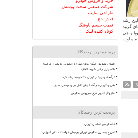
خرید و فروش خودرو
شرکت صنعتی سخت پوشش
طراحی سایت
فیش حج
است كه میانگین رشد
قیمت بیسیم باوفنگ
ن مبنا كشورهای گروه
کوتاه کننده لینک
وپا و جی
ماه اوت
پربیننده ترین رصدکالا
احتمال تمدید رایگان بودن مترو و اتوبوس تا بعد از مراسم
خاکسپاری رهبر شهید انقلاب
درآمدهای پایدار تهران ۴۷ درصد رشد کرد
متروی تهران در آماده باش کامل برای مهمانی غدیر
سازوکار تعیین نرخ سرویس مدارس
پربحث ترین رصدکالا
هشدار هواشناسی تهران
شروع بهسازی مدارس تهران برمبنای خواسته دانش آموزان