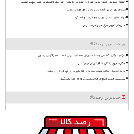
احتمال تمدید رایگان بودن مترو و اتوبوس تا بعد از مراسم خاکسپاری رهبر شهید انقلاب
متروی تهران در آماده باش کامل برای مهمانی غدیر
درآمدهای پایدار تهران ۴۷ درصد رشد کرد
سازوکار تعیین نرخ سرویس مدارس
پربحث ترین رصدکالا
اعزام ناوگان تخصصی پسماند تهران به مشهد برای خدمت به زائرین رضوی
امکان خروج پادگان ها از تهران وجود دارد
ادامه خدمت رسانی موکب سازمان رفاه شهرداری تهران در زرباطیه
پیشبینی جدید مدلهای هواشناسی گرما ول مان نمی کند!
جدیدترین رصدکالا