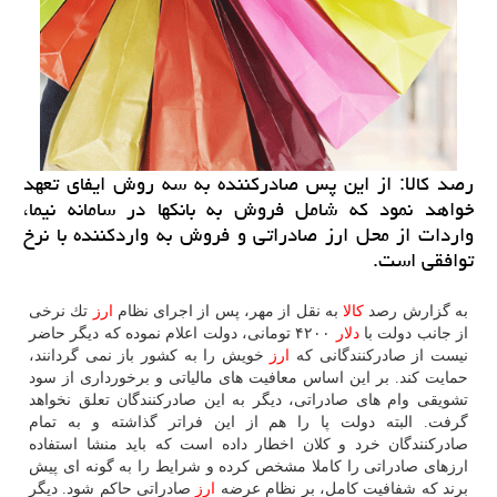
رصد كالا: از این پس صادركننده به سه روش ایفای تعهد
خواهد نمود كه شامل فروش به بانكها در سامانه نیما،
واردات از محل ارز صادراتی و فروش به واردكننده با نرخ
توافقی است.
به گزارش رصد
كالا
به نقل از مهر، پس از اجرای نظام
ارز
تك نرخی
از جانب دولت با
دلار
۴۲۰۰ تومانی، دولت اعلام نموده كه دیگر حاضر
نیست از صادركنندگانی كه
ارز
خویش را به كشور باز نمی گردانند،
حمایت كند. بر این اساس معافیت های مالیاتی و برخورداری از سود
تشویقی وام های صادراتی، دیگر به این صادركنندگان تعلق نخواهد
گرفت. البته دولت پا را هم از این فراتر گذاشته و به تمام
صادركنندگان خرد و كلان اخطار داده است كه باید منشا استفاده
ارزهای صادراتی را كاملا مشخص كرده و شرایط را به گونه ای پیش
برند كه شفافیت كامل، بر نظام عرضه
ارز
صادراتی حاكم شود. دیگر