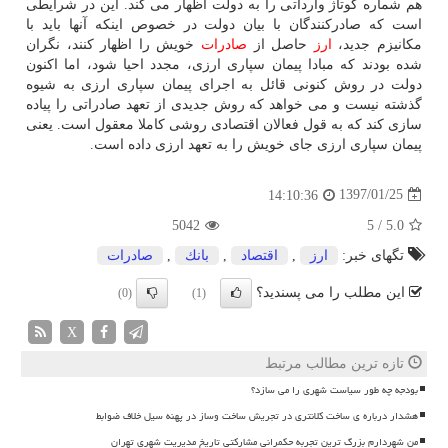
هم شماره كوتاژ وارداتی را به دولت اظهار می كند. این در شرایطی
است كه صادركنندگان با بیان دولت در خصوص اینكه آنها باید با
مكانیزم جدید،
ارز
حاصل از
صادرات
خویش را اظهار كنند، نگران
شده بودند كه مبادا پیمان سپاری ارزی، مجدد احیا شود، اما اكنون
دولت در روش كنونی قائل به اجرای پیمان سپاری ارزی به شیوه
گذشته نیست و می خواهد كه روش جدیدی از تعهد صادراتی را پیاده
سازی كند كه به قول فعالان اقتصادی روشی كاملا معقول است. یعنی
پیمان سپاری ارزی جای خویش را به تعهد ارزی داده است.
1397/01/25
14:10:36
5042
5
/
5.0
تگهای خبر:
ارز
,
اقتصاد
,
بانك
,
صادرات
این مطلب را می پسندید؟
(0)
(1)
X
تازه ترین مطالب مرتبط
بودجه چه طور سیاست شهری را می سازد؟
هشدار درباره ی ساخت کلانتری در تجریش ساخت وساز در پهنه سیل خلاف ضوابط
من شهردارم بزرگ ترین تجربه حکمرانی مشارکتی تاریخ مدیریت شهری تهران