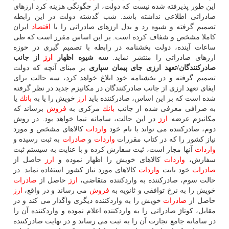
این طور پذیرفته شده نیست كه دولت، از چگونگی هزینه كرد ارزهای
صادراتی اطلاعی نداشته باشد. شب گذشته دولت در این رابطه
تصمیم گرفته و شیوه رد و بدل ارزهای صادراتی را با
اقتصاد
ایران
كاملا مشخص و شفاف كرده است. بر این اساس مقرر است كه طی
ساعات آینده، دولت بخشنامه در رابطه با تصمیم گیری در حوزه
ارزهای صادراتی را منتشر نماید.
سه شیوه اظهار
ارز
از جانب
صادركنندگان/تعهد ارزی جای پیمان سپاری
بر مبنای آنچه كه دولت
تصمیم گرفته و در بخشنامه خود ابلاغ خواهد كرد، سه حالت برای
ایفای تعهد ارزی از جانب صادركنندگان در مكانیزم جدید در نظر گرفته
شده است كه بر این اساس، صادركننده باید
ارز
خویش را یا به
بانك
یا
به صرافی معرفی شده از جانب
بانك
مركزی به
فروش
برساند كه
مكانیزم عرضه
ارز
در این حالت، سامانه نیما خواهد بود. در روش
دوم، صادركننده می تواند با نام خود
واردات
كالاهای مشخص و مورد
نیاز كشور را كه در كتاب مقررات
واردات
و
صادرات
به ثبت رسیده و
واردات
آنها مجاز است، ثبت سفارش كرده و با عنایت به سیستم ثبت
سفارش،
واردات
كالاهای خویش را اظهار نموده و
ارز
حاصل از
صادرات
خود بابت
واردات
كالاهای مورد نیاز كشور استفاده نماید. در
حالت سوم، صادركننده به واردكننده متقاضی،
ارز
حاصل از
صادرات
خویش را به نرخ توافقی و ثانویه به
فروش
می رساند و در واقع،
ارز
حاصل از
صادرات
خویش را به واردكننده دیگری واگذار می كند و در
مقابل، كوتاژ صادراتی را به واردكننده اعلام نموده و واردكننده آن را
در سامانه جامع تجارت آن را به ثبت می رساند و در نهایت صادركننده