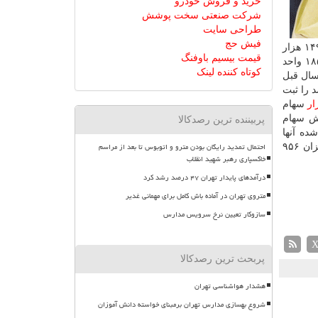
خرید و فروش خودرو
شرکت صنعتی سخت پوشش
طراحی سایت
فیش حج
دهد: در اسفند ماه ۹۶، دفعات معاملات سهام برابر با ۸ درصد در مقایسه با آخر بهمن ماه ۹۶ افزایش یافت و از ۱۶۲۲ هزاردفعه به ۱۴۹۶ هزار
قیمت بیسیم باوفنگ
در انتها اسفند۹۶ در مقایسه با بهمن ۹۶، به میزان ۱۸۵۹ واحد
کوتاه کننده لینک
سال قبل
ر بهمن۹۶ با رسیدن به۸۴.۶۴۶ میلیارد ریال افتی برابر با ۲ درصد را ثبت
ار
سهام
زش سهام
پربیننده ترین رصدکالا
فروخته شده آنها
احتمال تمدید رایگان بودن مترو و اتوبوس تا بعد از مراسم
ها بود. بر این اساس در این ماه سرمایه گذاری خالص اشخاص حقوقی به میزان ۹۵۶
خاکسپاری رهبر شهید انقلاب
درآمدهای پایدار تهران ۴۷ درصد رشد کرد
متروی تهران در آماده باش کامل برای مهمانی غدیر
سازوکار تعیین نرخ سرویس مدارس
پربحث ترین رصدکالا
هشدار هواشناسی تهران
شروع بهسازی مدارس تهران برمبنای خواسته دانش آموزان