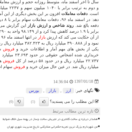
سال تا آخر اسفند ماه، متوسط روزانه حجم و ارزش معام
و دوم به ترتیب برابر
است.
دفعات معاملات
افزون بر این بخش دیگری از این آم
دفعه بالغ شد.
روند شاخص و ارزش بازار
این گزارش می 
برابر با ۱.۹ درصد كاهش پیدا كرد و از ۹۸.۱۴۹ واحد به ۹۶.۲۹۰ واحد رسید. اطلاعات اداره آمار
از آن حكایت می كند كه ارزش
بازار
نمود و از ۳۹۰.۸۸۸ میلیارد ریال به ۳۸۲.۴۲۳ میلیارد ریال رسید.
یكی از بخش های مهم آمار و اطلاعات خرید و
فروش
سه
۲۲.۷۳۷ میلیارد ریال و در حدود ۵۸ درصد از كل
فروش
میلیارد ریال شد. در عین حال میزان خرید و
فروش
سهام اشخاص حقی
1397/01/18
14:36:04
تگهای خبر:
ارز
,
بازار
,
بورس
این مطلب را می پسندید؟
(0)
(1)
تازه ترین مطالب مرتبط
هشدار درباره ی ساخت کلانتری در تجریش ساخت وساز در پهنه سیل خلاف ضوابط
من شهردارم بزرگ ترین تجربه حکمرانی مشارکتی تاریخ مدیریت شهری تهران