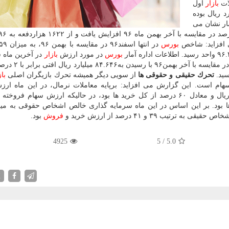
لات
بازار
اول
 با ۱۰۴۰ میلیون سهم و ۲۲۳۷ میلیارد ریال بوده
ار نشان می
افزاید: شاخص
بورس
بورس
در مورد ارزش
بازار
در آخرین ماه 
در انتها اسفند ماه ۹۶ در مقایسه با آخ
تحرك حقیقی و حقوقی ها
از سویی دیگر همیشه تحرك بازیگران اصلی
باز
ام است. این گزارش می افزاید: برپایه معاملات نرمال، در این ماه ار
خریداری شده اشخاص حقوقی در حدود ۲۳.۶۹۳ میلیارد ریال و معادل ۶۰ درصد از كل خرید ها بود، در حالیكه ارزش سهام 
قی به ترتیب ۳۹ و ۴۱ درصد از ارزش خرید و
فروش
بود.
4925
5
/
5.0
X