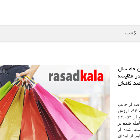
قیمت
ن ماه سال
شان داد، شاخص بورس در انتها اسفند۹۶ در مقایسه
 میزان ۱۸۵۹ واحد برابر با ۱.۹ درصد كاهش
افته از جانب
تهران مشخص كرد: طی ۱۹ روز كاری اسفند ماه ۹۶، ارزش
معاملات در مقایسه با آخر بهمن۹۶، ۵۰ درصد افزایش و از ۶۳.۰۵۳
مله شده
بر
مله شده از
. همینطور از ابتدای