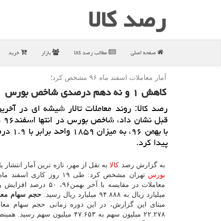
رصد كالا
صفحه اصلی
مطالب رصد كالا
بازار
خرید
آمار معاملات اسفند ماه ۹۶ مشخص كرد؛
كاهش ۱ و نه دهم درصدی شاخص بورس
رصد كالا: روند معاملات تالار شیشه ای در آخری
قبل ن
با بهمن ۹۶، به
پیدا كرد.
به گزارش رصد
كالا
به نقل از مهر، تازه ترین آمار انتشار ی
بورس
میلیارد ریال به ۹۴.۸۸۸ میلیارد ریال رسید.
حجم سهام معا
مبنای این گزارش، در این دوره زمانی حجم سهام معا
۲۲.۲۷۸ میلیون سهم به ۴۷.۶۵۳ میلیون سهم رسید