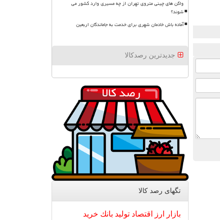
واگن های چینی متروی تهران از چه مسیری وارد کشور می
شوند؟
آماده باش خادمان شهری برای خدمت به جاماندگان اربعین
جدیدترین رصدکالا
تگهای رصد كالا
بازار
ارز
اقتصاد
تولید
بانك
خرید